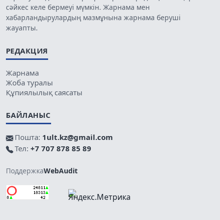
сәйкес келе бермеуі мүмкін. Жарнама мен
хабарландырулардың мазмұнына жарнама беруші
жауапты.
РЕДАКЦИЯ
Жарнама
Жоба туралы
Құпиялылық саясаты
БАЙЛАНЫС
Пошта:
1ult.kz@gmail.com
Тел:
+7 707 878 85 89
Поддержка
WebAudit