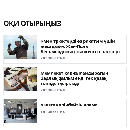
ОҚИ ОТЫРЫҢЫЗ
«Мен трюктерді өз рахатым үшін
жасадым»: Жан-Поль
Бельмондоның жанкешті ерліктері
ҰЛТ ОБЪЕКТИВ
Мемлекет қаржыландыратын
барлық фильм енді тек қазақ
тілінде түсіріледі
ҰЛТ ОБЪЕКТИВ
«Көзге көрінбейтін әлем»
ҰЛТ ОБЪЕКТИВ