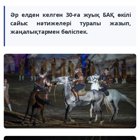
Әр елден келген 30-ға жуық БАҚ өкілі
сайыс нәтижелері туралы жазып,
жаңалықтармен бөліспек.