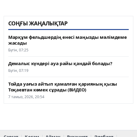
СОҢҒЫ ЖАҢАЛЫҚТАР
Марқұм фельдшердің енесі маңызды мәлімдеме
жасады
Бүгін, 07:25
Демалыс күндері ауа райы қандай болады?
Бүгін, 07:19
Тойда уағыз айтып қамалған қарияның қызы
Тоқаевтан көмек сұрады (ВИДЕО)
7 тамыз, 2026, 20:54
Саясат
Қоғам
Аймақ
Руханият
Әдебиет