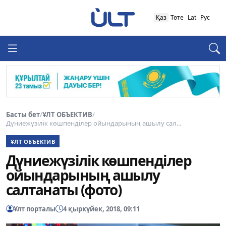
Қаз
Төте
Lat
Рус
Басты бет
/
ҰЛТ ОБЪЕКТИВ
/
Дүниежүзілік көшпенділер ойындарының ашылу сал...
ҰЛТ ОБЪЕКТИВ
Дүниежүзілік көшпенділер
ойындарының ашылу
салтанаты (фото)
Ұлт порталы
4 қыркүйек, 2018, 09:11