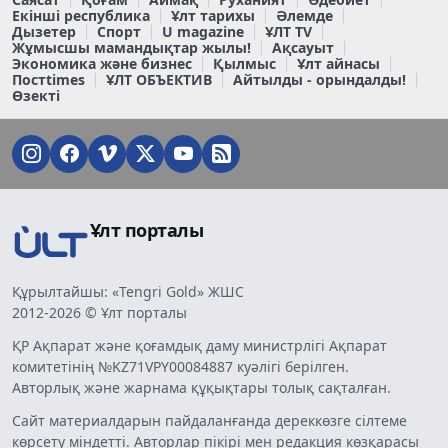
Екінші республика
Ұлт тарихы
Әлемде
Дызетер
Спорт
U magazine
ҰЛТ TV
Жұмысшы мамандықтар жылы!
Ақсауыт
Экономика және бизнес
Қылмыс
Ұлт айнасы
Постtimes
ҰЛТ ОБЪЕКТИВ
Айтылды - орындалды!
Өзекті
Ұлт порталы
Құрылтайшы: «Tengri Gold» ЖШС
2012-2026 © Ұлт порталы
ҚР Ақпарат және қоғамдық даму министрлігі Ақпарат
комитетінің №KZ71VPY00084887 куәлігі берілген.
Авторлық және жарнама құқықтары толық сақталған.
Сайт материалдарын пайдаланғанда дереккөзге сілтеме
көрсету міндетті. Авторлар пікірі мен редакция көзқарасы