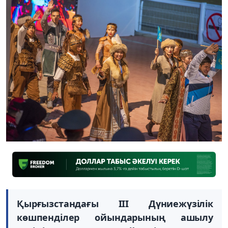
Қырғызстандағы III Дүниежүзілік
көшпенділер ойындарының ашылу