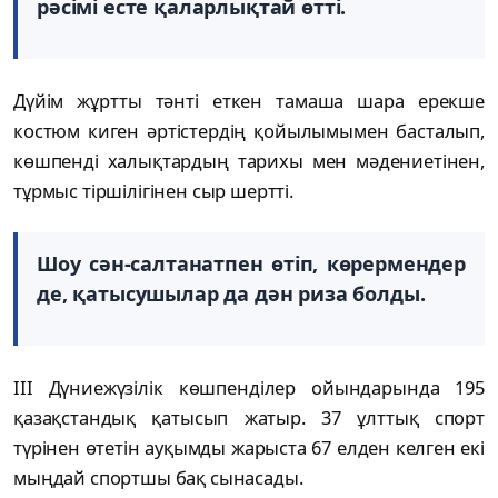
рәсімі есте қаларлықтай өтті.
Дүйім жұртты тәнті еткен тамаша шара ерекше
костюм киген әртістердің қойылымымен басталып,
көшпенді халықтардың тарихы мен мәдениетінен,
тұрмыс тіршілігінен сыр шертті.
Шоу сән-салтанатпен өтіп, көрермендер
де, қатысушылар да дән риза болды.
III Дүниежүзілік көшпенділер ойындарында 195
қазақстандық қатысып жатыр. 37 ұлттық спорт
түрінен өтетін ауқымды жарыста 67 елден келген екі
мыңдай спортшы бақ сынасады.