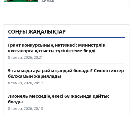
АЙМАҚ
СОҢҒЫ ЖАҢАЛЫҚТАР
Грант конкурсының нәтижесі: министрлік
квоталарға қатысты түсініктеме берді
8 тамыз, 2026, 20:21
9 тамызда ауа райы қандай болады? Синоптиктер
болжамын жариялады
8 тамыз, 2026, 20:17
Лионель Мессидің әкесі 68 жасында қайтыс
болды
8 тамыз, 2026, 20:13