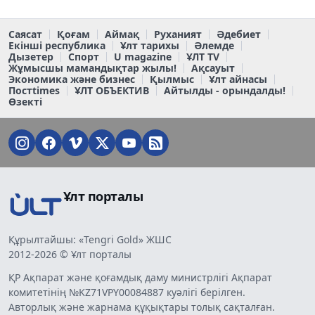
Саясат
Қоғам
Аймақ
Руханият
Әдебиет
Екінші республика
Ұлт тарихы
Әлемде
Дызетер
Спорт
U magazine
ҰЛТ TV
Жұмысшы мамандықтар жылы!
Ақсауыт
Экономика және бизнес
Қылмыс
Ұлт айнасы
Постtimes
ҰЛТ ОБЪЕКТИВ
Айтылды - орындалды!
Өзекті
Ұлт порталы
Құрылтайшы: «Tengri Gold» ЖШС
2012-2026 © Ұлт порталы
ҚР Ақпарат және қоғамдық даму министрлігі Ақпарат
комитетінің №KZ71VPY00084887 куәлігі берілген.
Авторлық және жарнама құқықтары толық сақталған.