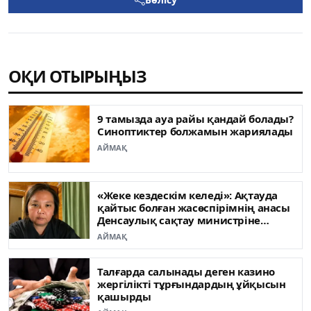
ОҚИ ОТЫРЫҢЫЗ
9 тамызда ауа райы қандай болады?
Синоптиктер болжамын жариялады
АЙМАҚ
«Жеке кездескім келеді»: Ақтауда
қайтыс болған жасөспірімнің анасы
Денсаулық сақтау министріне
жүгінді
АЙМАҚ
Талғарда салынады деген казино
жергілікті тұрғындардың ұйқысын
қашырды