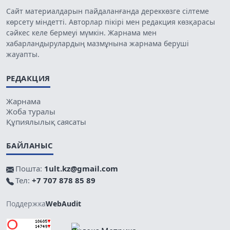
Сайт материалдарын пайдаланғанда дереккөзге сілтеме
көрсету міндетті. Авторлар пікірі мен редакция көзқарасы
сәйкес келе бермеуі мүмкін. Жарнама мен
хабарландырулардың мазмұнына жарнама беруші
жауапты.
РЕДАКЦИЯ
Жарнама
Жоба туралы
Құпиялылық саясаты
БАЙЛАНЫС
Пошта:
1ult.kz@gmail.com
Тел:
+7 707 878 85 89
Поддержка
WebAudit