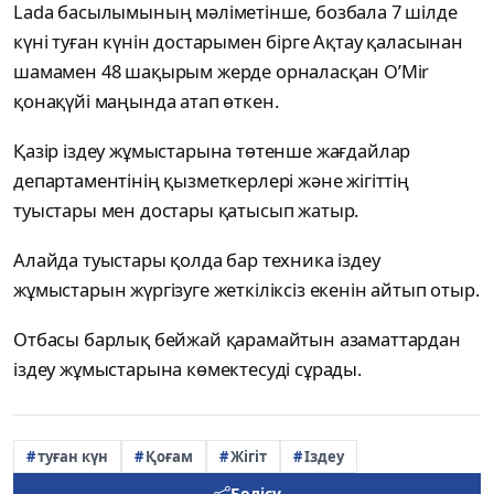
Lada басылымының мәліметінше, бозбала 7 шілде
күні туған күнін достарымен бірге Ақтау қаласынан
шамамен 48 шақырым жерде орналасқан O’Mir
қонақүйі маңында атап өткен.
Қазір іздеу жұмыстарына төтенше жағдайлар
департаментінің қызметкерлері және жігіттің
туыстары мен достары қатысып жатыр.
Алайда туыстары қолда бар техника іздеу
жұмыстарын жүргізуге жеткіліксіз екенін айтып отыр.
Отбасы барлық бейжай қарамайтын азаматтардан
іздеу жұмыстарына көмектесуді сұрады.
туған күн
Қоғам
Жігіт
Іздеу
Бөлісу