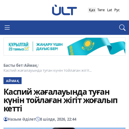
Қаз
Төте
Lat
Рус
Басты бет
/
Аймақ
/
Каспий жағалауында туған күнін тойлаған жігіт...
АЙМАҚ
Каспий жағалауында туған
күнін тойлаған жігіт жоғалып
кетті
Назым Әділет
8 шілде, 2026, 22:44