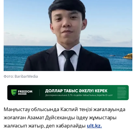
Фото: BaribarMedia
Маңғыстау облысында Каспий теңізі жағалауында
жоғалған Азамат Дүйсеханды іздеу жұмыстары
жалғасып жатыр, деп хабарлайды
ult.kz.