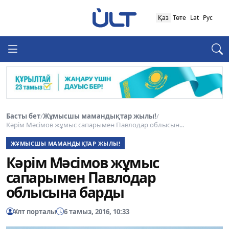
Қаз
Төте
Lat
Рус
Басты бет
/
Жұмысшы мамандықтар жылы!
/
Кәрім Мәсімов жұмыс сапарымен Павлодар облысын...
ЖҰМЫСШЫ МАМАНДЫҚТАР ЖЫЛЫ!
Кәрім Мәсімов жұмыс
сапарымен Павлодар
облысына барды
Ұлт порталы
6 тамыз, 2016, 10:33