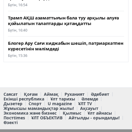
Бүгін, 16:54
Трамп АҚШ азаматтығын бала туу арқылы алуға
қойылатын талаптарды қатаңдатты
Бүгін, 16:40
Блогер Ару Сағи хиджабын шешіп, патриархатпен
күресетінін мәлімдеді
Бүгін, 15:36
Саясат
Қоғам
Аймақ
Руханият
Әдебиет
Екінші республика
Ұлт тарихы
Әлемде
Дызетер
Спорт
U magazine
ҰЛТ TV
Жұмысшы мамандықтар жылы!
Ақсауыт
Экономика және бизнес
Қылмыс
Ұлт айнасы
Постtimes
ҰЛТ ОБЪЕКТИВ
Айтылды - орындалды!
Өзекті