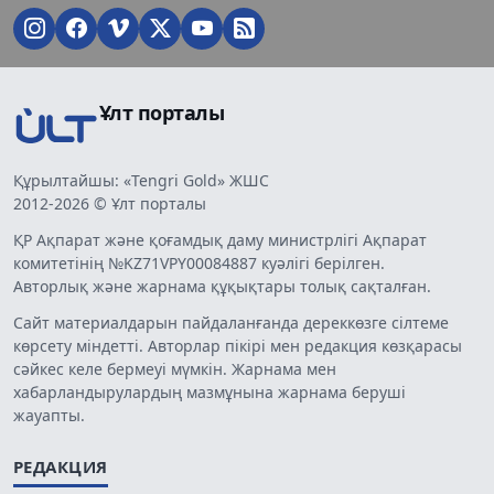
Ұлт порталы
Құрылтайшы: «Tengri Gold» ЖШС
2012-2026 © Ұлт порталы
ҚР Ақпарат және қоғамдық даму министрлігі Ақпарат
комитетінің №KZ71VPY00084887 куәлігі берілген.
Авторлық және жарнама құқықтары толық сақталған.
Сайт материалдарын пайдаланғанда дереккөзге сілтеме
көрсету міндетті. Авторлар пікірі мен редакция көзқарасы
сәйкес келе бермеуі мүмкін. Жарнама мен
хабарландырулардың мазмұнына жарнама беруші
жауапты.
РЕДАКЦИЯ