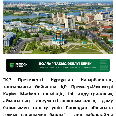
"ҚР Президенті Нұрсұлтан Назарбаевтың
тапсырмасы бойынша ҚР Премьер-Министрі
Кәрім Мәсімов еліміздің ірі индустриалдық
аймағының әлеуметтік-экономикалық даму
барысымен танысу үшін Павлодар облысына
жұмыс сапарымен барды", - деп хабарлайды