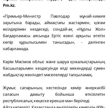
Pm.kz.
«Премьер-Министр Павлодар мұнай-химия
зауытына барады, аймақтағы жастармен, қоғам
өкілдерімен кездеседі, сондай-ақ «Нұрлы Жол»
бағдарламасы аясында Ертіс өзені арқылы өтетін
көпір құрылысымен танысады», - делінген
хабарламада.
Кәрім Мәсімов облыс және шаруа қожалықтарының
басшыларымен кездесуінде елді мекендерді сумен
жабдықтау жөніндегі мәселелерді талқыламақ.
Жұмыс сапарының кестесінде көмір өнеркәсібі
саласын дамыту бойынша өткізілетін
республикалық кеңеске ерекше мән беріледі.
Айта кетерлігі, Қазақстанда өндірілетін көмірдің 60%-