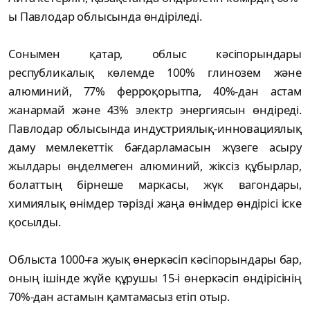
ы Павлодар облысында өндіріледі.
Сонымен қатар, облыс кәсіпорындары
республикалық көлемде 100% глинозем және
алюминий, 77% ферроқорытпа, 40%-дан астам
жанармай және 43% электр энергиясын өндіреді.
Павлодар облысында индустриялық-инновациялық
даму мемлекеттік бағдарламасын жүзеге асыру
жылдары өңделмеген алюминий, жіксіз құбырлар,
болаттың бірнеше маркасы, жүк вагондары,
химиялық өнімдер тәрізді жаңа өнімдер өндірісі іске
қосылды.
Облыста 1000-ға жуық өнеркәсіп кәсіпорындары бар,
оның ішінде жүйе құрушы 15-і өнеркәсіп өндірісінің
70%-дан астамын қамтамасыз етіп отыр.