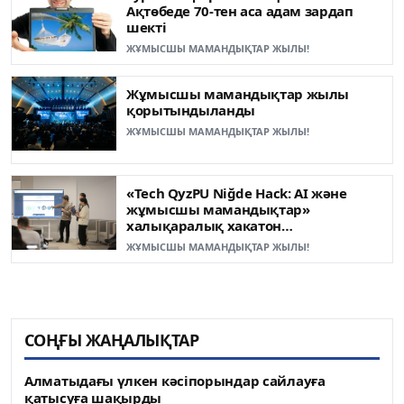
Ақтөбеде 70-тен аса адам зардап
шекті
ЖҰМЫСШЫ МАМАНДЫҚТАР ЖЫЛЫ!
Жұмысшы мамандықтар жылы
қорытындыланды
ЖҰМЫСШЫ МАМАНДЫҚТАР ЖЫЛЫ!
«Tech QyzPU Niğde Hack: AI және
жұмысшы мамандықтар»
халықаралық хакатон
жеңімпаздары анықталды
ЖҰМЫСШЫ МАМАНДЫҚТАР ЖЫЛЫ!
СОҢҒЫ ЖАҢАЛЫҚТАР
Алматыдағы үлкен кәсіпорындар сайлауға
қатысуға шақырды