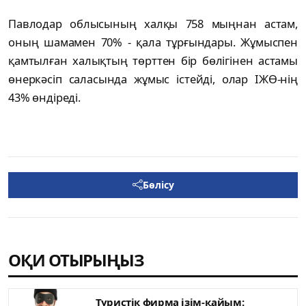
Павлодар облысының халқы 758 мыңнан астам,
оның шамамен 70% - қала тұрғындары. Жұмыспен
қамтылған халықтың төрттен бір бөлігінен астамы
өнеркәсіп саласында жұмыс істейді, олар ІЖӨ-нің
43% өндіреді.
Бөлісу
ОҚИ ОТЫРЫҢЫЗ
Туристік фирма ізім-қайым: