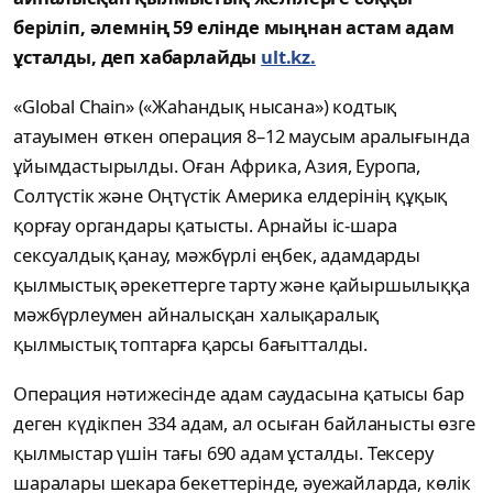
беріліп, әлемнің 59 елінде мыңнан астам адам
ұсталды, деп хабарлайды
ult.kz.
«Global Chain» («Жаһандық нысана») кодтық
атауымен өткен операция 8–12 маусым аралығында
ұйымдастырылды. Оған Африка, Азия, Еуропа,
Солтүстік және Оңтүстік Америка елдерінің құқық
қорғау органдары қатысты. Арнайы іс-шара
сексуалдық қанау, мәжбүрлі еңбек, адамдарды
қылмыстық әрекеттерге тарту және қайыршылыққа
мәжбүрлеумен айналысқан халықаралық
қылмыстық топтарға қарсы бағытталды.
Операция нәтижесінде адам саудасына қатысы бар
деген күдікпен 334 адам, ал осыған байланысты өзге
қылмыстар үшін тағы 690 адам ұсталды. Тексеру
шаралары шекара бекеттерінде, әуежайларда, көлік