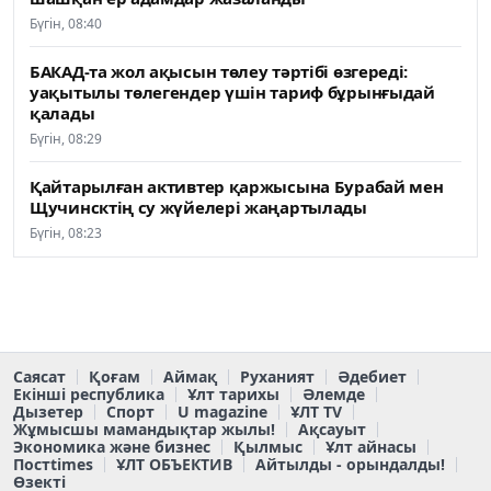
Бүгін, 08:40
БАКАД-та жол ақысын төлеу тәртібі өзгереді:
уақытылы төлегендер үшін тариф бұрынғыдай
қалады
Бүгін, 08:29
Қайтарылған активтер қаржысына Бурабай мен
Щучинсктің су жүйелері жаңартылады
Бүгін, 08:23
Саясат
Қоғам
Аймақ
Руханият
Әдебиет
Екінші республика
Ұлт тарихы
Әлемде
Дызетер
Спорт
U magazine
ҰЛТ TV
Жұмысшы мамандықтар жылы!
Ақсауыт
Экономика және бизнес
Қылмыс
Ұлт айнасы
Постtimes
ҰЛТ ОБЪЕКТИВ
Айтылды - орындалды!
Өзекті