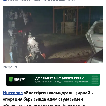
interpol.int
Интерпол
үйлестірген халықаралық арнайы
операция барысында адам саудасымен
айналысқан қылмыстық желілерге соққы