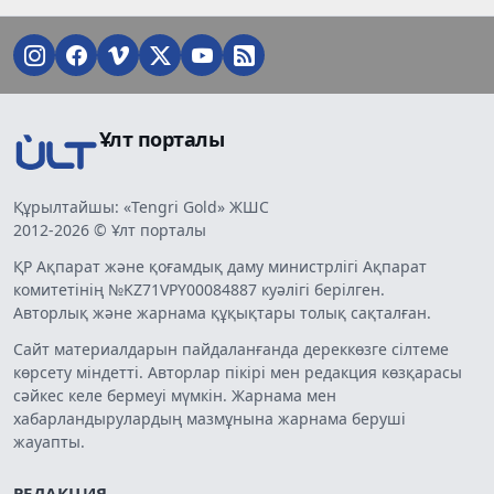
Ұлт порталы
Құрылтайшы: «Tengri Gold» ЖШС
2012-2026 © Ұлт порталы
ҚР Ақпарат және қоғамдық даму министрлігі Ақпарат
комитетінің №KZ71VPY00084887 куәлігі берілген.
Авторлық және жарнама құқықтары толық сақталған.
Сайт материалдарын пайдаланғанда дереккөзге сілтеме
көрсету міндетті. Авторлар пікірі мен редакция көзқарасы
сәйкес келе бермеуі мүмкін. Жарнама мен
хабарландырулардың мазмұнына жарнама беруші
жауапты.
РЕДАКЦИЯ