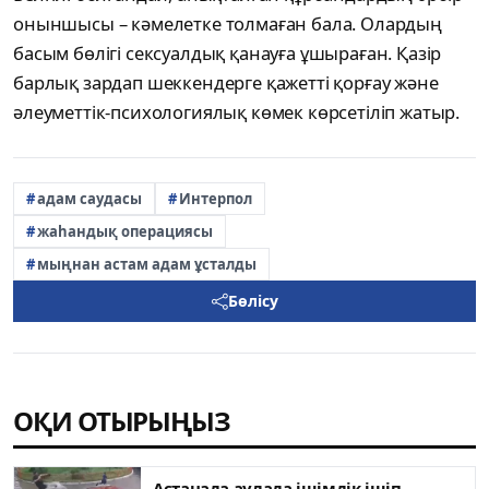
оныншысы – кәмелетке толмаған бала. Олардың
басым бөлігі сексуалдық қанауға ұшыраған. Қазір
барлық зардап шеккендерге қажетті қорғау және
әлеуметтік-психологиялық көмек көрсетіліп жатыр.
адам саудасы
Интерпол
жаһандық операциясы
мыңнан астам адам ұсталды
Бөлісу
ОҚИ ОТЫРЫҢЫЗ
Астанада аулада ішімдік ішіп,