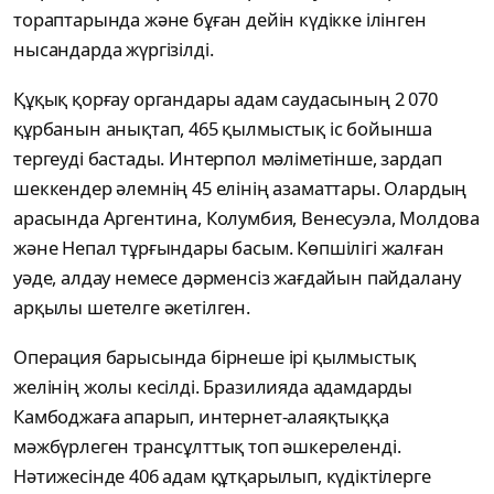
тораптарында және бұған дейін күдікке ілінген
нысандарда жүргізілді.
Құқық қорғау органдары адам саудасының 2 070
құрбанын анықтап, 465 қылмыстық іс бойынша
тергеуді бастады. Интерпол мәліметінше, зардап
шеккендер әлемнің 45 елінің азаматтары. Олардың
арасында Аргентина, Колумбия, Венесуэла, Молдова
және Непал тұрғындары басым. Көпшілігі жалған
уәде, алдау немесе дәрменсіз жағдайын пайдалану
арқылы шетелге әкетілген.
Операция барысында бірнеше ірі қылмыстық
желінің жолы кесілді. Бразилияда адамдарды
Камбоджаға апарып, интернет-алаяқтыққа
мәжбүрлеген трансұлттық топ әшкереленді.
Нәтижесінде 406 адам құтқарылып, күдіктілерге