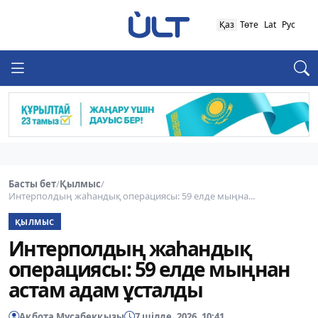
Қаз
Төте
Lat
Рус
Басты бет
/
Қылмыс
/
Интерполдың жаһандық операциясы: 59 елде мыңна...
ҚЫЛМЫС
Интерполдың жаһандық
операциясы: 59 елде мыңнан
астам адам ұсталды
Ақбота Мұсабекқызы
7 шілде, 2026, 10:41