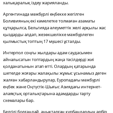
халықаралық іздеу жарияланды.
Аргентинада мәжбүрлі еңбекке жегілген
Боливияның екі кәмелетке толмаған азаматы
құтқарылса, Бельгияда әлеуметтік желі арқылы жас
қыздарды алдап, жезөкшелікке мәжбүрлеген
қылмыстық топтың 17 мүшесі ұсталды.
Интерпол соңғы жылдары адам саудасымен
айналысатын топтардың жаңа тәсілдерді жиі
қолданатынын атап өтті. Олардың қатарында
шетелде жоғары жалақылы жұмыс ұсынамыз деген
жалған хабарландырулар, Еуропадағы мәжбүрлі
еңбек және Оңтүстік-Шығыс Азиядағы интернет-
алаяқтық орталықтарына адамдарды тарту
схемалары бар.
Белгілі болғандай, анықталған құрбандардың әрбір