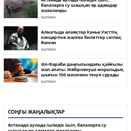
балаларға су шашқан ер адамдар
жазаланды
ҚЫЛМЫС
Алматыда алаяқтар Канье Уэсттің
концертіне жалған билеттер сатпақ
болған
ҚЫЛМЫС
Әл-Фараби даңғылындағы қайғылы
жол апаты: Жәбірленуші моральдық
шығын 100 миллион теңге сұрады
ҚЫЛМЫС
СОҢҒЫ ЖАҢАЛЫҚТАР
Астанада аулада ішімдік ішіп, балаларға су
шашқан ер адамдар жазаланды