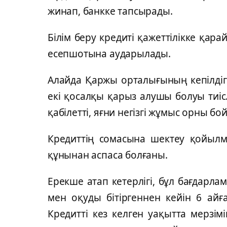
жинап, банкке тапсырады.
Білім беру кредиті қажеттілікке қа
есепшотына аударылады.
Алайда Қаржы орталығының кепілдігі
екі қосалқы қарыз алушы болуы тиі
қабілетті, яғни негізгі жұмыс орны б
Кредиттің сомасына шектеу қойылм
құнынан аспаса болғаны.
Ерекше атап кетерлігі, бұл бағдарлама
мен оқуды бітіргеннен кейін 6 айға
Кредитті кез келген уақытта мерзі