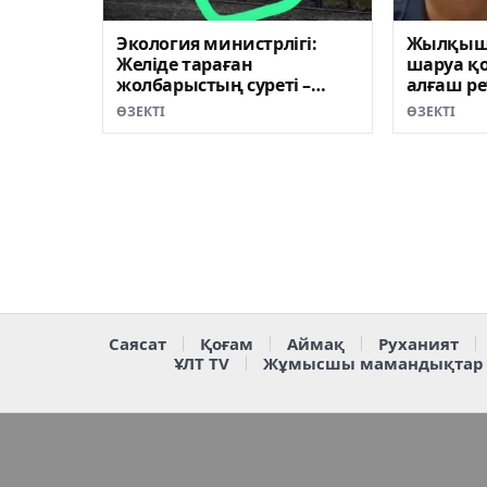
Экология министрлігі:
Жылқыш
Желіде тараған
шаруа қ
жолбарыстың суреті –
алғаш ре
фейк
шықты (
ӨЗЕКТІ
ӨЗЕКТІ
Саясат
Қоғам
Аймақ
Руханият
ҰЛТ TV
Жұмысшы мамандықтар