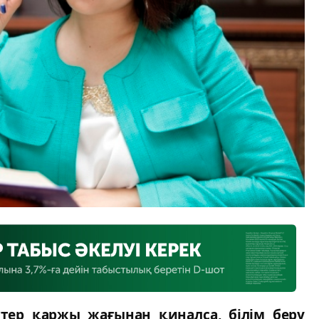
ктер қаржы жағынан қиналса, білім беру