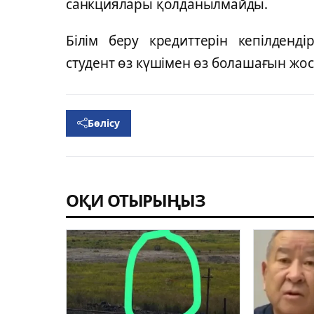
санкциялары қолданылмайды.
Білім беру кредиттерін кепілденді
студент өз күшімен өз болашағын жо
Бөлісу
ОҚИ ОТЫРЫҢЫЗ