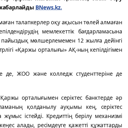
п хабарлайды
BNews.kz
.
лмаған талапкерлер оқу ақысын төлей алмаған
епілдендірудің мемлекеттік бағдарламасына
н пайыздық мөлшерлемемен 12 жылға дейінгі
трлігі «Қаржы орталығы» АҚ-ның кепілдігімен
ге де, ЖОО және колледж студенттеріне де
рі Қаржы орталығымен серіктес банктерде әр
ламаның қолданылу ауқымы кең, серіктес
 жұмыс істейді. Кредиттің берілу механизмі
кеңес алады, ресімдеуге қажетті құжаттарды