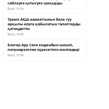
сайлауға қатысуға шақырды
Бүгін, 16:54
Трамп АҚШ азаматтығын бала туу
арқылы алуға қойылатын талаптарды
қатаңдатты
Бүгін, 16:40
Блогер Ару Сағи хиджабын шешіп,
патриархатпен күресетінін мәлімдеді
Бүгін, 15:36