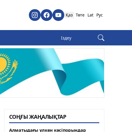
Қаз
Төте
Lat
Рус
СОҢҒЫ ЖАҢАЛЫҚТАР
Алматыдағы үлкен кәсіпорындар