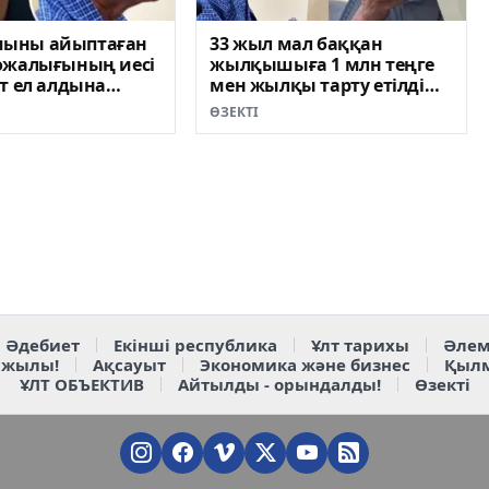
ыны айыптаған
33 жыл мал баққан
ожалығының иесі
жылқышыға 1 млн теңге
т ел алдына
мен жылқы тарту етілді
ВИДЕО)
(ВИДЕО)
ӨЗЕКТІ
Әдебиет
Екінші республика
Ұлт тарихы
Әлем
 жылы!
Ақсауыт
Экономика және бизнес
Қыл
ҰЛТ ОБЪЕКТИВ
Айтылды - орындалды!
Өзекті