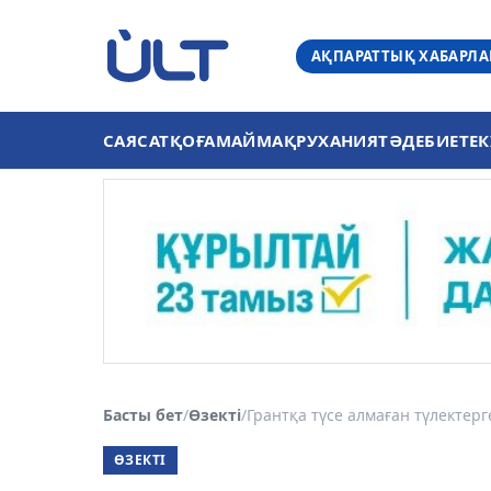
АҚПАРАТТЫҚ ХАБАРЛ
САЯСАТ
ҚОҒАМ
АЙМАҚ
РУХАНИЯТ
ӘДЕБИЕТ
ЕК
Басты бет
/
Өзекті
/
Грантқа түсе алмаған түлектерге
ӨЗЕКТІ