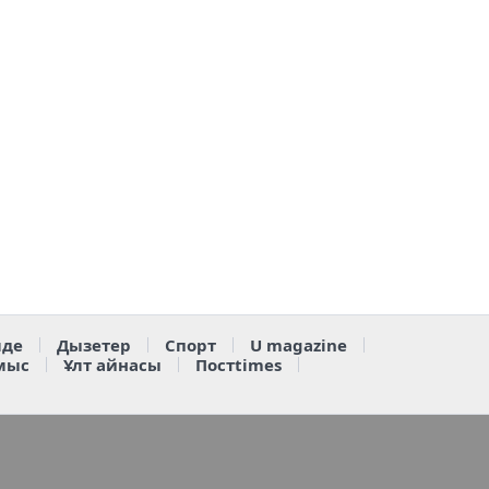
де
Дызетер
Спорт
U magazine
мыс
Ұлт айнасы
Постtimes