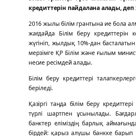
кредиттерін пайдалана алады, де
2016 жылы білім грантына ие бола а
жағдайда Білім беру кредиттерін к
жүгініп, жылдық 10%-дан басталаты
мерзімге ҚР Білім және ғылым минис
несие ресімдей алады.
Білім беру кредиттері талапкерлер
беріледі.
Қазіргі таңда білім беру кредитте
түрлі шартпен ұсынылады. Бағдар
банктер еліміздің барлық аймағында
бірдей: қарыз алушы банкке барып 