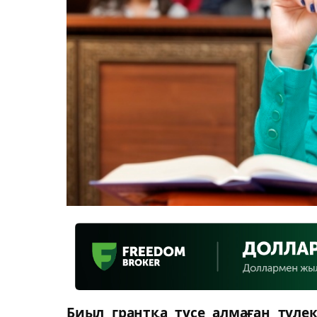
Биыл грантқа түсе алмаған түле