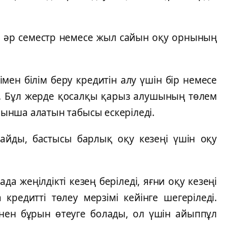
рай әр семестр немесе жыл сайын оқу орнының
мен білім беру кредитін алу үшін бір немесе
с. Бұл жерде қосалқы қарыз алушының төлем
ойынша алатын табысы ескеріледі.
айды, бастысы барлық оқу кезеңі үшін оқу
да жеңілдікті кезең беріледі, яғни оқу кезеңі
 кредитті төлеу мерзімі кейінге шегеріледі.
мінен бұрын өтеуге болады, ол үшін айыппұл