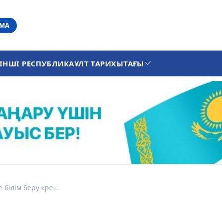
АМА
ІНШІ РЕСПУБЛИКА
ҰЛТ ТАРИХЫ
ТАҒЫ
 білім беру кре...