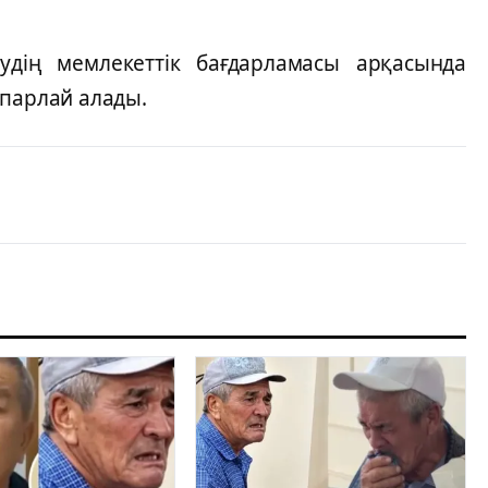
рудің мемлекеттік бағдарламасы арқасында
спарлай алады.