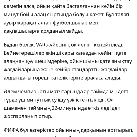
көмегін алса, ойын қайта басталғаннан кейін бір
минут бойы алаң сыртында болуы қажет. Бұл талап
ауыр жарақат алған футболшылар мен
қақпашыларға қолданылмайды.
Бұдан бөлек, VAR жүйесінің өкілеттігі кеңейтіледі.
Бейнетөрешілер екінші сары қағаздан кейінгі қате
алаңнан қуу шешімдеріне, ойыншыны қате анықтау
жағдайларына және кейбір стандартты жағдайлар
алдындағы төреші қателіктеріне араласа алады.
Әлем чемпионаты матчтарында әр таймда міндетті
түрде үш минуттық су ішу үзілісі енгізіледі. Ол
шамамен таймның 22-минутында өткізіледі деп
жоспарланып отыр.
ФИФА бұл өзгерістер ойынның қарқынын арттырып,