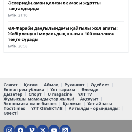
Әскеридің аман қалған оқиғасы жұртты
таңғалдырды
Бүгін, 21:10
Әл-Фараби даңғылындағы қайғылы жол апаты:
Жәбірленуші моральдық шығын 100 миллион
теңге сұрады
Бүгін, 20:58
Саясат
Қоғам
Аймақ
Руханият
Әдебиет
Екінші республика
Ұлт тарихы
Әлемде
Дызетер
Спорт
U magazine
ҰЛТ TV
Жұмысшы мамандықтар жылы!
Ақсауыт
Экономика және бизнес
Қылмыс
Ұлт айнасы
Постtimes
ҰЛТ ОБЪЕКТИВ
Айтылды - орындалды!
Өзекті