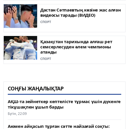
Дастан Сәтпаевтың көзіне жас алған
видеосы тарады (ВИДЕО)
СПОРТ
Қазақстан тарихында алғаш рет
семсерлесуден әлем чемпионы
атанды
СПОРТ
СОҢҒЫ ЖАҢАЛЫҚТАР
АҚШ-та зейнеткер кептелісте тұрмас үшін дүкенге
тікұшақпен ұшып барды
Бүгін, 22:09
Аюмен айқасып тұрған сәтте найзағай соқты: