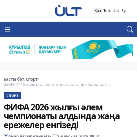
Қаз
Төте
Lat
Рус
Басты бет
/
Спорт
/
ФИФА 2026 жылғы әлем чемпионаты алдында жаңа е...
СПОРТ
ФИФА 2026 жылғы әлем
чемпионаты алдында жаңа
ережелер енгізеді
Анар Бауыржанқызы
2 маусым, 2026, 09:51