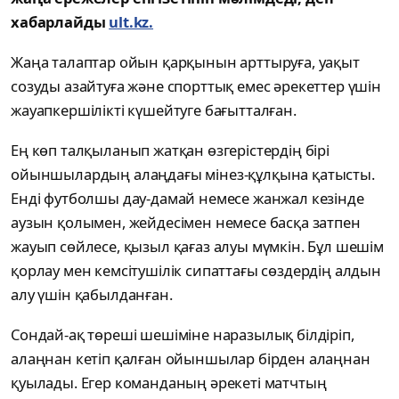
хабарлайды
ult.kz.
Жаңа талаптар ойын қарқынын арттыруға, уақыт
созуды азайтуға және спорттық емес әрекеттер үшін
жауапкершілікті күшейтуге бағытталған.
Ең көп талқыланып жатқан өзгерістердің бірі
ойыншылардың алаңдағы мінез-құлқына қатысты.
Енді футболшы дау-дамай немесе жанжал кезінде
аузын қолымен, жейдесімен немесе басқа затпен
жауып сөйлесе, қызыл қағаз алуы мүмкін. Бұл шешім
қорлау мен кемсітушілік сипаттағы сөздердің алдын
алу үшін қабылданған.
Сондай-ақ төреші шешіміне наразылық білдіріп,
алаңнан кетіп қалған ойыншылар бірден алаңнан
қуылады. Егер команданың әрекеті матчтың