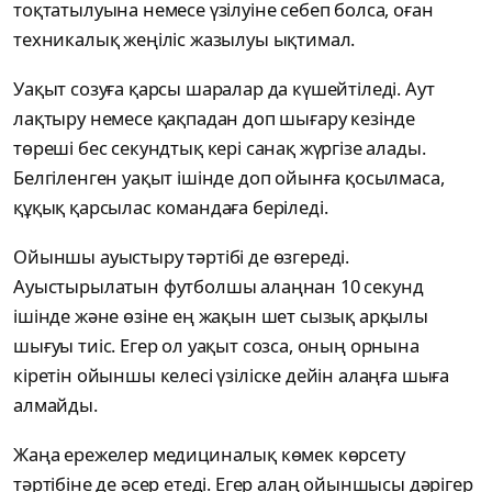
тоқтатылуына немесе үзілуіне себеп болса, оған
техникалық жеңіліс жазылуы ықтимал.
Уақыт созуға қарсы шаралар да күшейтіледі. Аут
лақтыру немесе қақпадан доп шығару кезінде
төреші бес секундтық кері санақ жүргізе алады.
Белгіленген уақыт ішінде доп ойынға қосылмаса,
құқық қарсылас командаға беріледі.
Ойыншы ауыстыру тәртібі де өзгереді.
Ауыстырылатын футболшы алаңнан 10 секунд
ішінде және өзіне ең жақын шет сызық арқылы
шығуы тиіс. Егер ол уақыт созса, оның орнына
кіретін ойыншы келесі үзіліске дейін алаңға шыға
алмайды.
Жаңа ережелер медициналық көмек көрсету
тәртібіне де әсер етеді. Егер алаң ойыншысы дәрігер