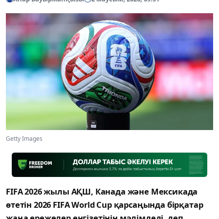
Getty Images
FIFA 2026 жылы АҚШ, Канада және Мексикада
өтетін 2026 FIFA World Cup қарсаңында бірқатар
жаңа ережелер енгізетінін мәлімдеді, деп