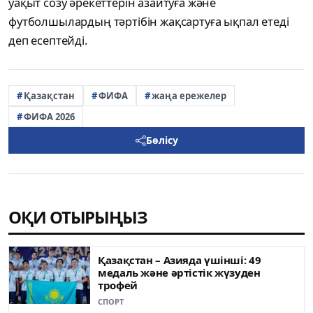
уақыт созу әрекеттерін азайтуға және
футболшылардың тәртібін жақсартуға ықпал етеді
деп есептейді.
Қазақстан
ФИФА
жаңа ережелер
ФИФА 2026
Бөлісу
ОҚИ ОТЫРЫҢЫЗ
Қазақстан – Азияда үшінші: 49
медаль жəне əртістік жүзуден
трофей
СПОРТ