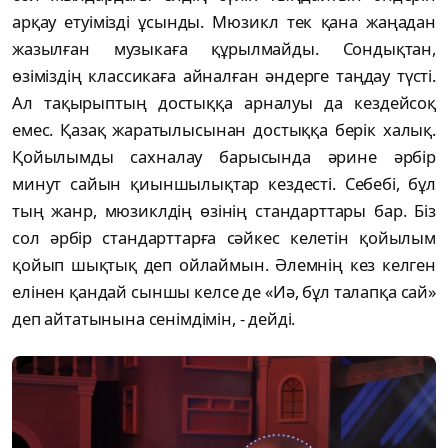
арқау етуімізді ұсынды. Мюзикл тек қана жаңадан
жазылған музыкаға құрылмайды. Сондықтан,
өзіміздің классикаға айналған әндерге таңдау түсті.
Ал тақырыптың достыққа арналуы да кездейсоқ
емес. Қазақ жаратылысынан достыққа берік халық.
Қойылымды сахналау барысында әрине әрбір
минут сайын қиыншылықтар кездесті. Себебі, бұл
тың жанр, мюзиклдің өзінің стандарттары бар. Біз
сол әрбір стандарттарға сәйкес келетін қойылым
қойып шықтық деп ойлаймын. Әлемнің кез келген
елінен қандай сыншы келсе де «Иә, бұл талапқа сай»
деп айтатынына сенімдімін, - дейді.