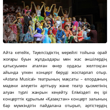
Айта кетейік, Тәуелсіздіктің мерейлі тойына орай
жоғары буын жұлдыздары мен жас әншілердің
қатысуымен аталған өнер ордасы желтоқсан
айында үлкен концерт беруді жоспарлап отыр.
«Astana Musical» театрының мақсаты – елорданың
мәдени әлеуетін арттыру және театр қызметінің
алуан түрлі жанрын кеңейту. Еліміздегі ең ірі
концерттік құрылым «Қазақстан» концерт залының
бар мүмкіндігін пайдалана отырып, әртістердің