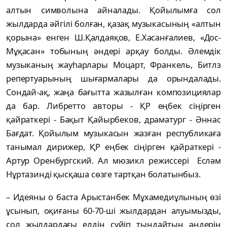
алтын символына айналады. Қойылымға сол
жылдарда әйгілі болған, қазақ музыкасының «алтын
қорына» енген Ш.Қалдаяқов, Е.Хасанғалиев, «Дос-
Мұқасан» тобының әндері арқау болды. Әлемдік
музыканың жауһарлары Моцарт, Франкель, Битлз
репертуарының шығармалары да орындалады.
Сондай-ақ, жаңа бағытта жазылған композициялар
да бар. Либретто авторы - ҚР еңбек сіңірген
қайраткері - Бақыт Қайырбеков, драматург - Әннас
Бағдат. Қойылым музыкасын жазған республикаға
танымал дирижер, ҚР еңбек сіңірген қайраткері -
Артур Оренбургский. Ал мюзикл режиссері Есләм
Нұртазинді қысқаша сөзге тартқан болатынбыз.
– Идеяны о баста Арыстанбек Мұхамедиұлының өзі
ұсынып, оқиғаны 60-70-ші жылдардан алуымызды,
сол жылдардағы елдің сүйіп тыңдайтын әндерін