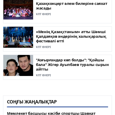
Қазақконцерт әлем билеріне саяхат
жасады
ҰЛТ ӨНЕРІ
«Менің Қазақстаным» атты Шәмші
Қалдаяқов әндерінің халықаралық
фестивалі өтті
ҰЛТ ӨНЕРІ
"Азғырғандар көп болды": "Қойшы
бала" Жігер Ауыпбаев туралы сырын
айтты
ҰЛТ ӨНЕРІ
СОҢҒЫ ЖАҢАЛЫҚТАР
Мемлекет басшысы кәсіби спортшы Шавкат