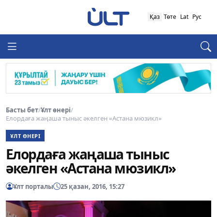
Қаз
Төте
Lat
Рус
Басты бет
/
Ұлт өнері
/
Елордаға жаңаша тыныс әкелген «Астана мюзикл»
ҰЛТ ӨНЕРІ
Елордаға жаңаша тыныс
әкелген «Астана мюзикл»
Ұлт порталы
25 қазан, 2016, 15:27