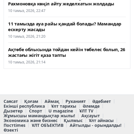
Рахмоновқа көңіл айту жеделхатын жолдады
10 тамыз, 2026, 22:47
11 тамызда ауа райы қандай болады? Мамандар
ескерту жасады
10 тамыз, 2026, 21:20
Ақтөбе облысында тойдан кейін төбелес болып, 26
жастағы жігіт қаза тапты
10 тамыз, 2026, 21:14
Саясат
Қоғам
Аймақ
Руханият
Әдебиет
Екінші республика
Ұлт тарихы
Әлемде
Дызетер
Спорт
U magazine
ҰЛТ TV
Жұмысшы мамандықтар жылы!
Ақсауыт
Экономика және бизнес
Қылмыс
Ұлт айнасы
Постtimes
ҰЛТ ОБЪЕКТИВ
Айтылды - орындалды!
Өзекті