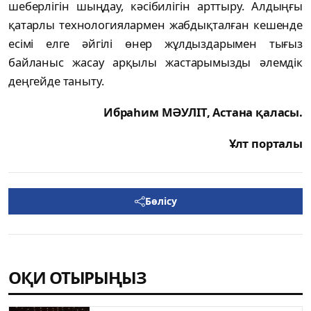
шеберлігін шыңдау, кәсібилігін арттыру. Алдыңғы
қатарлы технологиялармен жабдықталған кешенде
есімі елге әйгілі өнер жұлдыздарымен тығыз
байланыс жасау арқылы жастарымызды әлемдік
деңгейде таныту.
Ибраһим МӘУЛІТ
, Астана қаласы.
Ұлт порталы
Бөлісу
ОҚИ ОТЫРЫҢЫЗ