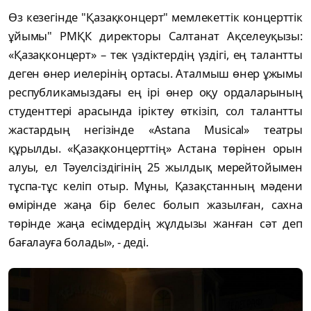
Өз кезегінде "Қазақконцерт" мемлекеттік концерттік
ұйымы" РМҚК директоры Салтанат Ақселеуқызы:
«Қазақконцерт» – тек үздіктердің үздігі, ең талантты
деген өнер иелерінің ортасы. Аталмыш өнер ұжымы
республикамыздағы ең ірі өнер оқу ордаларының
студенттері арасында іріктеу өткізіп, сол талантты
жастардың негізінде «Astana Musical» театры
құрылды. «Қазақконцерттің» Астана төрінен орын
алуы, ел Тәуелсіздігінің 25 жылдық мерейтойымен
тұспа-тұс келіп отыр. Мұны, Қазақстанның мәдени
өмірінде жаңа бір белес болып жазылған, сахна
төрінде жаңа есімдердің жұлдызы жанған сәт деп
бағалауға болады», - деді.