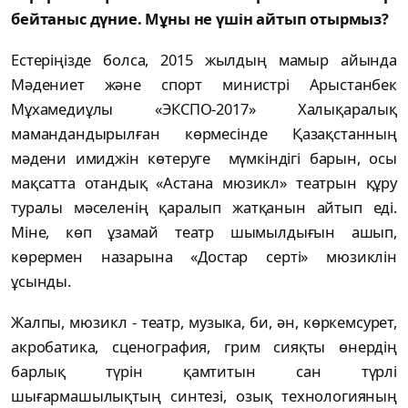
бейтаныс дүние. Мұны не үшін айтып отырмыз?
Естеріңізде болса, 2015 жылдың мамыр айында
Мәдениет және спорт министрі Арыстанбек
Мұхамедиұлы «ЭКСПО-2017» Халықаралық
мамандандырылған көрмесінде Қазақстанның
мәдени имиджін көтеруге мүмкіндігі барын, осы
мақсатта отандық «Астана мюзикл» театрын құру
туралы мәселенің қаралып жатқанын айтып еді.
Міне, көп ұзамай театр шымылдығын ашып,
көрермен назарына «Достар серті» мюзиклін
ұсынды.
Жалпы, мюзикл - театр, музыка, би, ән, көркемсурет,
акробатика, сценография, грим сияқты өнердің
барлық түрін қамтитын сан түрлі
шығармашылықтың синтезі, озық технологияның