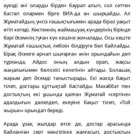
әуезді әні оларды бірден баурап алып, сол сәттен
бастап олармен бірге ВИА-да ән шырқайды. Ал
Жұматайдың үнсіз ғашықтығымен арада біраз уақыт
өтіп кетеді. Көктемнің жаймашуақ күндерінің бірінде
бәрі Әсемнің туған күн кешіне жиналады. Осы кеште
Жұматай ғашықтық лебізін білдіруге бел байлайды.
Бірақ Әсемге арнап шығарған әнін орындайын деп
тұрғанда, Айдос оның алдын орап, жақсы
жаңалығымен бөліскісі келетінін айтады. Болашақ
жарым деп Әсемді таныстырады. Екі жасқа бақыт
тілеп, достары құттықтай бастайды. Махаббат пен
достықтың екі ұшында қалған Жұматай «сертіне»
адалдығын дәлелдеп, екеуіне бақыт тілеп, «Той
жырын» орындап береді.
Арада ұзақ жылдар өтсе де, достар арасында
байланған серт мәңгілікке жалғасып, достықтың