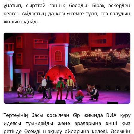
ұнатып, сырттай ғашық болады. Бірақ әскерден
келген Айдостың да көзі Әсемге түсіп, сөз салудың
жолын іздейді.
Төртеуінің басы қосылған бір жиында ВИА құру
идеясы туындайды және араларына әнші қыз
ретінде Әсемді шақыру ойларына келеді. Әсемнің