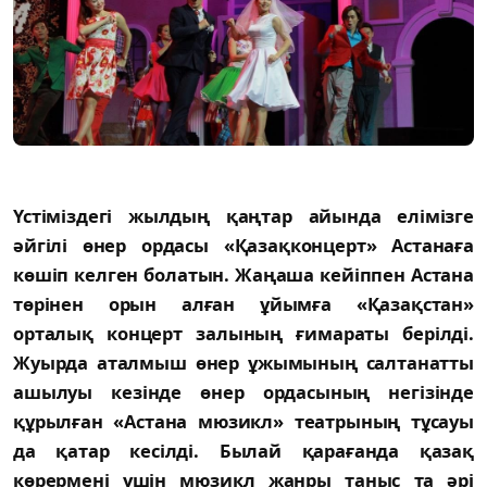
Үстіміздегі жылдың қаңтар айында елімізге
әйгілі өнер ордасы «Қазақконцерт» Астанаға
көшіп келген болатын. Жаңаша кейіппен Астана
төрінен орын алған ұйымға «Қазақстан»
орталық концерт залының ғимараты берілді.
Жуырда аталмыш өнер ұжымының салтанатты
ашылуы кезінде өнер ордасының негізінде
құрылған «Астана мюзикл» театрының тұсауы
да қатар кесілді. Былай қарағанда қазақ
көрермені үшін мюзикл жанры таныс та әрі