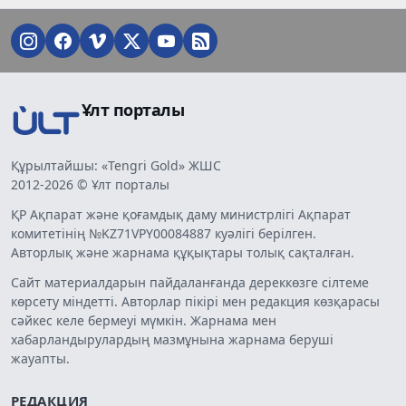
Ұлт порталы
Құрылтайшы: «Tengri Gold» ЖШС
2012-2026 © Ұлт порталы
ҚР Ақпарат және қоғамдық даму министрлігі Ақпарат
комитетінің №KZ71VPY00084887 куәлігі берілген.
Авторлық және жарнама құқықтары толық сақталған.
Сайт материалдарын пайдаланғанда дереккөзге сілтеме
көрсету міндетті. Авторлар пікірі мен редакция көзқарасы
сәйкес келе бермеуі мүмкін. Жарнама мен
хабарландырулардың мазмұнына жарнама беруші
жауапты.
РЕДАКЦИЯ