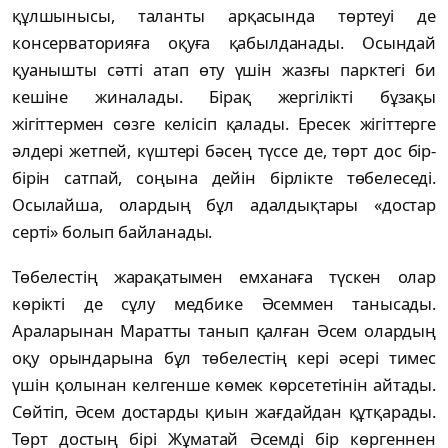
құлшынысы, таланты арқасында төртеуі де
консерваторияға оқуға қабылданады. Осындай
қуанышты сәтті атап өту үшін жазғы парктегі би
кешіне жиналады. Бірақ жергілікті бұзақы
жігіттермен сөзге келісіп қалады. Ересек жігіттерге
әлдері жетпей, күштері бәсең түссе де, төрт дос бір-
бірін сатпай, соңына дейін бірлікте төбелеседі.
Осылайша, олардың бұл адалдықтары «достар
серті» болып байланады.
Төбелестің жарақатымен емханаға түскен олар
көрікті де сұлу медбике Әсеммен танысады.
Араларынан Маратты танып қалған Әсем олардың
оқу орындарына бұл төбелестің кері әсері тимес
үшін қолынан келгенше көмек көрсететінін айтады.
Сөйтіп, Әсем достарды қиын жағдайдан құтқарады.
Төрт достың бірі Жұматай Әсемді бір көргеннен