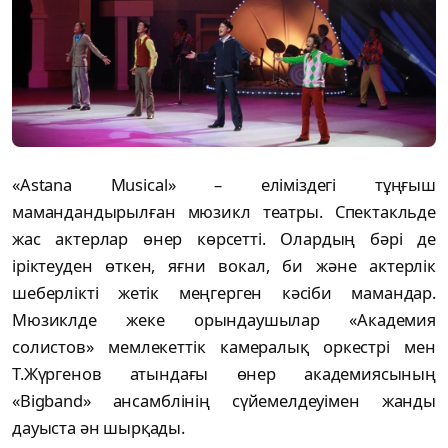
«Astana Musical» – еліміздегі тұңғыш
мамандандырылған мюзикл театры. Спектакльде
жас актерлар өнер көрсетті. Олардың бәрі де
іріктеуден өткен, яғни вокал, би және актерлік
шеберлікті жетік меңгерген кәсіби мамандар.
Мюзиклде жеке орындаушылар «Академия
солистов» мемлекеттік камералық оркестрі мен
Т.Жүргенов атындағы өнер академиясының
«Bigband» ансамблінің сүйемелдеуімен жанды
дауыста ән шырқады.