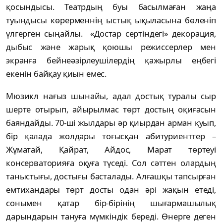
қосындысы. Театрдың буы басылмаған жаңа
туындысы көрерменнің ыстық ықыласына бөленіп
үлгерген сыңайлы. «Достар сертіндегі» декорация,
дыбыс және жарық қоюшы режиссерлер мен
экранға бейнеәзірлеушілердің қажырлы еңбегі
екенін байқау қиын емес.
Мюзикл нағыз шынайы, адал достық туралы сыр
шерте отырып, айырылмас төрт достың оқиғасын
баяндайды. 70-ші жылдары әр қиырдан арман қуып,
бір қалада жолдары тоғысқан абитуриенттер –
Жұматай, Қайрат, Айдос, Марат төртеуі
консерваторияға оқуға түседі. Сол сәттен олардың
таныстығы, достығы басталады. Алғашқы тапсырған
емтихандары төрт досты одан әрі жақын етеді,
сонымен қатар бір-бірінің шығармашылық
дарындарын тануға мүмкіндік береді. Өнерге деген