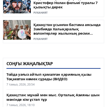
Кристофер Нолан фильмі туралы 7
қызықты дерек
РУХАНИЯТ
Қазақстан ұсынған бастама аясында
Замбияда Халықаралық
волонтерлер жылының ресми
ашылуы өтті
РУХАНИЯТ
СОҢҒЫ ЖАҢАЛЫҚТАР
Тойда уағыз айтып қамалған қарияның қызы
Тоқаевтан көмек сұрады (ВИДЕО)
7 тамыз, 2026, 20:54
Қазақстан: мұнай мен мыс. Орталық Азияны шын
мәнінде кім ұстап тұр
7 тамыз, 2026, 18:10