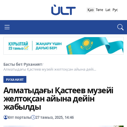
Қаз
Төте
Lat
Рус
Басты бет
/
Руханият
/
Алматыдағы Қастеев музейі желтоқсан айына дейі...
РУХАНИЯТ
Алматыдағы Қастеев музейі
желтоқсан айына дейін
жабылды
Ұлт порталы
27 тамыз, 2025, 14:46