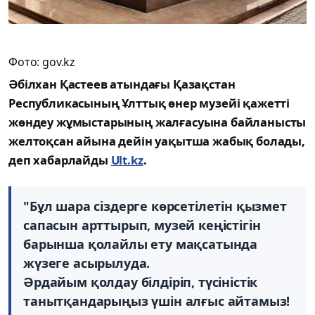
Фото: gov.kz
Әбілхан
Қастеев
атындағы
Қазақстан
Республикасының
Ұлттық
өнер
музейі
қажетті
жөндеу
жұмыстарының
жалғасуына
байланысты
желтоқсан
айына
дейін
уақытша
жабық
болады,
деп хабарлайды
Ult.kz
.
"Бұл
шара
сіздерге
көрсетілетін
қызмет
сапасын
арттырып
,
музей
кеңістігін
барынша
қолайлы
ету
мақсатында
жүзеге
асырылуда
.
Әрдайым
қолдау
білдіріп
,
түсіністік
танытқандарыңыз
үшін
алғыс
айтамыз
!