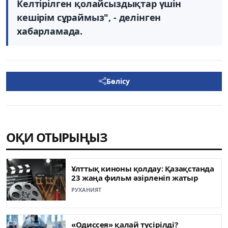
Келтірілген
қолайсыздықтар
үшін
кешірім
сұраймыз", - делінген
хабарламада
.
Бөлісу
ОҚИ ОТЫРЫҢЫЗ
Ұлттық киноны қолдау: Қазақстанда
23 жаңа фильм әзірленіп жатыр
РУХАНИЯТ
«Одиссея» қалай түсірілді?