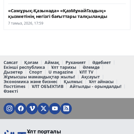
«Самұрық-Қазынада» «ҚазМұнайГаздың»
қызметінің негізгі бағыттары талқыланды
7 тамыз, 2026, 17:59
Саясат
Қоғам
Аймақ
Руханият
Әдебиет
Екінші республика
Ұлт тарихы
Әлемде
Дызетер
Спорт
U magazine
ҰЛТ TV
Жұмысшы мамандықтар жылы!
Ақсауыт
Экономика және бизнес
Қылмыс
Ұлт айнасы
Постtimes
ҰЛТ ОБЪЕКТИВ
Айтылды - орындалды!
Өзекті
Ұлт порталы