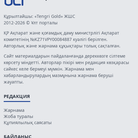
Құрылтайшы: «Tengri Gold» ЖШС
2012-2026 © Ұлт порталы
ҚР Ақпарат және қоғамдық даму министрлігі Ақпарат
комитетінің №KZ71VPY00084887 куәлігі берілген.
Авторлық және жарнама құқықтары толық сақталған.
Сайт материалдарын пайдаланғанда дереккөзге сілтеме
көрсету міндетті. Авторлар пікірі мен редакция көзқарасы
сәйкес келе бермеуі мүмкін. Жарнама мен
хабарландырулардың мазмұнына жарнама беруші
жауапты.
РЕДАКЦИЯ
Жарнама
Жоба туралы
Құпиялылық саясаты
БАЙЛАНЫС