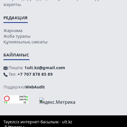
жауапты.
РЕДАКЦИЯ
Жарнама
Жоба туралы
Құпиялылық саясаты
БАЙЛАНЫС
Пошта:
1ult.kz@gmail.com
Тел:
+7 707 878 85 89
Поддержка
WebAudit
Тәуелсіз интернет-басылым - ult.kz