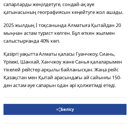
сапарларды жеңілдетуге, сондай-ақ әуе
қатынасының географиясын кеңейтуге жол ашады.
2025 жылдың І тоқсанында Алматыға Қытайдан 20
мыңнан астам турист келген. Бұл өткен жылмен
салыстырғанда 40% көп.
Қазіргі уақытта Алматы қаласы Гуанчжоу, Сиань,
Үрімжі, Шанхай, Ханчжоу және Санья қалаларымен
тікелей рейстер арқылы байланысқан. Жаңа рейс
Қазақстан мен Қытай арасындағы ай сайынғы 150-
ден астам әуе сапарын одан әрі қолжетімді етеді.
Бөлісу