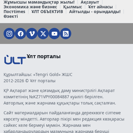
Жұмысшы мамандықтар жылы!
Ақсауыт
Экономика және бизнес
Қылмыс
Ұлт айнасы
Постtimes
ҰЛТ ОБЪЕКТИВ
Айтылды - орындалды!
Өзекті
Ұлт порталы
Құрылтайшы: «Tengri Gold» ЖШС
2012-2026 © Ұлт порталы
ҚР Ақпарат және қоғамдық даму министрлігі Ақпарат
комитетінің №KZ71VPY00084887 куәлігі берілген.
Авторлық және жарнама құқықтары толық сақталған.
Сайт материалдарын пайдаланғанда дереккөзге сілтеме
көрсету міндетті. Авторлар пікірі мен редакция көзқарасы
сәйкес келе бермеуі мүмкін. Жарнама мен
хабарландырулардың мазмұнына жарнама беруші