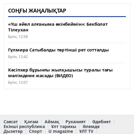
СОҢҒЫ ЖАҢАЛЫҚТАР
«Үш әйел алғаныма өкінбеймін»: Бекболат
Тілеухан
Бүгін, 12:58
Гүлмира Сатыбалды төртінші рет сотталды
Бүгін, 12:42
Кәсіпкер бұрынғы жылқышысы туралы тағы
мәлімдеме жасады (ВИДЕО)
Бүгін, 12:07
Саясат
Қоғам
Аймақ
Руханият
Әдебиет
Екінші республика
Ұлт тарихы
Әлемде
Дызетер
Спорт
U magazine
ҰЛТ TV