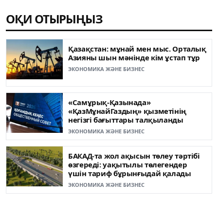
ОҚИ ОТЫРЫҢЫЗ
Қазақстан: мұнай мен мыс. Орталық
Азияны шын мәнінде кім ұстап тұр
ЭКОНОМИКА ЖӘНЕ БИЗНЕС
«Самұрық-Қазынада»
«ҚазМұнайГаздың» қызметінің
негізгі бағыттары талқыланды
ЭКОНОМИКА ЖӘНЕ БИЗНЕС
БАКАД-та жол ақысын төлеу тәртібі
өзгереді: уақытылы төлегендер
үшін тариф бұрынғыдай қалады
ЭКОНОМИКА ЖӘНЕ БИЗНЕС