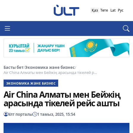
Қаз
Төте
Lat
Рус
Басты бет
/
Экономика және бизнес
/
Air China Алматы мен Бейжің арасында тікелей р...
ЭКОНОМИКА ЖӘНЕ БИЗНЕС
Air China Алматы мен Бейжің
арасында тікелей рейс ашты
Ұлт порталы
1 тамыз, 2025, 15:54