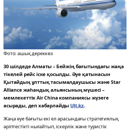
Фото: ашық дереккөз
30 шілдеде Алматы – Бейжің бағытындағы жаңа
тікелей рейс іске қосылды. Әуе қатынасын
Қытайдың ұлттық тасымалдаушысы және Star
Alliance жаһандық альянсының мүшесі –
мемлекеттік Air China компаниясы жүзеге
асырады, деп хабарлайды
Ult.kz
.
Жаңа әуе бағыты екі ел арасындағы стратегиялық
әріптестікті нығайтып, іскерлік және туристік