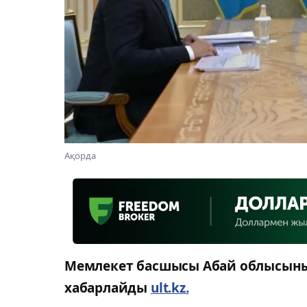
Ақорда
Мемлекет басшысы Абай облысының
хабарлайды
ult.kz.