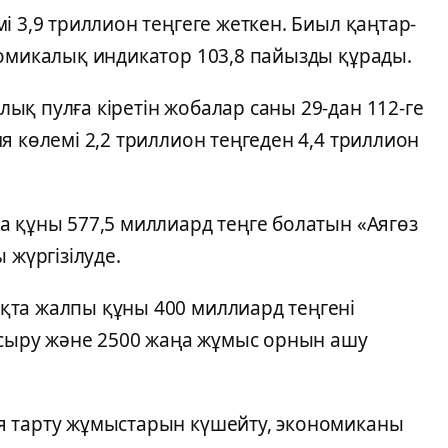
і 3,9 триллион теңгеге жеткен. Биыл қаңтар-
номикалық индикатор 103,8 пайызды құрады.
қ пулға кіретін жобалар саны 29-дан 112-ге
я көлемі 2,2 триллион теңгеден 4,4 триллион
а құны 577,5 миллиард теңге болатын «Аягөз
 жүргізілуде.
қта жалпы құны 400 миллиард теңгені
 асыру және 2500 жаңа жұмыс орнын ашу
я тарту жұмыстарын күшейту, экономиканы