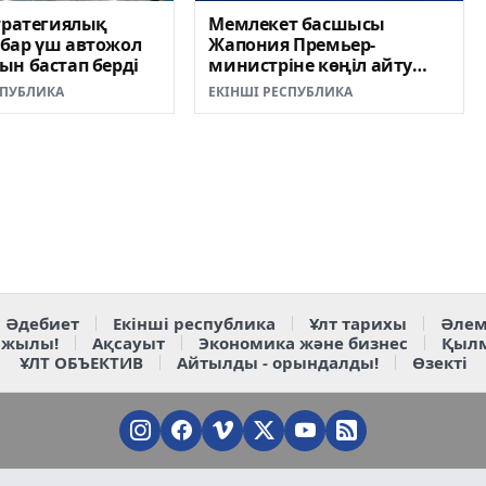
тратегиялық
Мемлекет басшысы
бар үш автожол
Жапония Премьер-
н бастап берді
министріне көңіл айту
жеделхатын жолдады
СПУБЛИКА
ЕКІНШІ РЕСПУБЛИКА
Әдебиет
Екінші республика
Ұлт тарихы
Әлем
 жылы!
Ақсауыт
Экономика және бизнес
Қыл
ҰЛТ ОБЪЕКТИВ
Айтылды - орындалды!
Өзекті