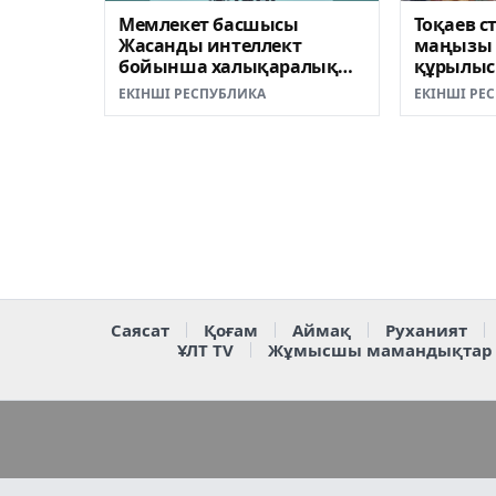
Мемлекет басшысы
Тоқаев с
Жасанды интеллект
маңызы 
бойынша халықаралық
құрылысы
олимпиаданың ашылу
ЕКІНШІ РЕСПУБЛИКА
ЕКІНШІ РЕ
салтанатына қатысты
Саясат
Қоғам
Аймақ
Руханият
ҰЛТ TV
Жұмысшы мамандықтар