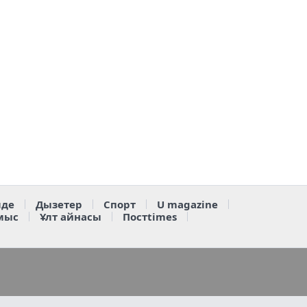
де
Дызетер
Спорт
U magazine
мыс
Ұлт айнасы
Постtimes