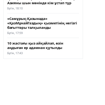
Азияны шын мәнінде кім ұстап тұр
Бүгін, 18:10
«Самұрық-Қазынада»
«ҚазМұнайГаздың» қызметінің негізгі
бағыттары талқыланды
Бүгін, 17:59
10 жастағы қыз айқайлап, өзін
аңдыған ер адамнан құтылды
Бүгін, 17:43