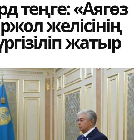
д теңге: «Аягөз
іржол желісінің
ргізіліп жатыр