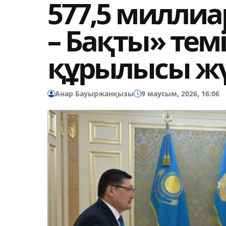
577,5 миллиар
– Бақты» тем
құрылысы жү
Анар Бауыржанқызы
9 маусым, 2026, 16:06