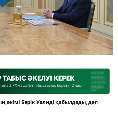
 әкімі Берік Уәлиді қабылдады, деп