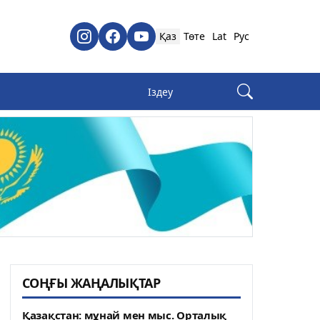
Қаз
Төте
Lat
Рус
СОҢҒЫ ЖАҢАЛЫҚТАР
Қазақстан: мұнай мен мыс. Орталық