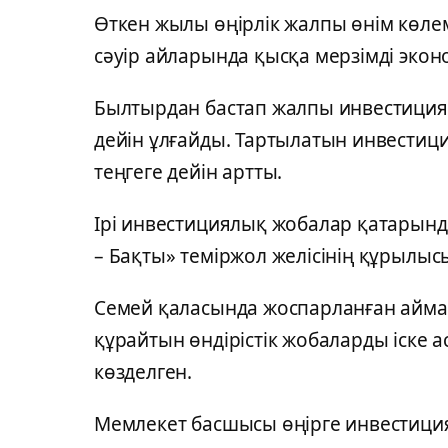
Өткен жылы өңірлік жалпы өнім көлем
сәуір айларында қысқа мерзімді эко
Былтырдан бастап жалпы инвестициялы
дейін ұлғайды. Тартылатын инвестици
теңгеге дейін артты.
Ірі инвестициялық жобалар қатарынд
– Бақты» теміржол желісінің құрылысы
Семей қаласында жоспарланған айма
құрайтын өндірістік жобаларды іске
көзделген.
Мемлекет басшысы өңірге инвестици