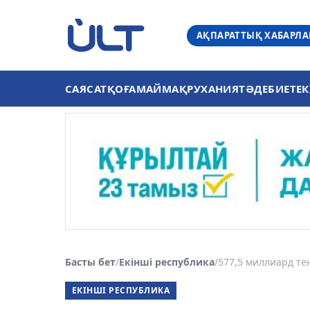
АҚПАРАТТЫҚ ХАБАРЛ
САЯСАТ
ҚОҒАМ
АЙМАҚ
РУХАНИЯТ
ӘДЕБИЕТ
ЕК
Басты бет
/
Екінші республика
/
577,5 миллиард тең
ЕКІНШІ РЕСПУБЛИКА