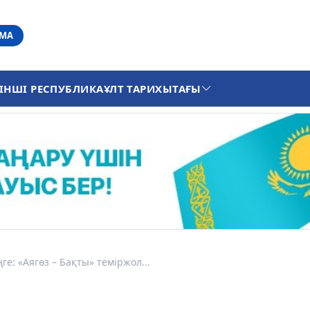
АМА
ІНШІ РЕСПУБЛИКА
ҰЛТ ТАРИХЫ
ТАҒЫ
ге: «Аягөз – Бақты» теміржол...