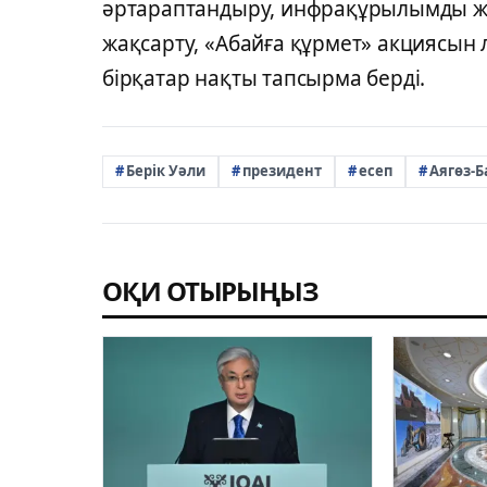
әртараптандыру, инфрақұрылымды ж
жақсарту, «Абайға құрмет» акциясын
бірқатар нақты тапсырма берді.
Берік Уәли
президент
есеп
Аягөз-
ОҚИ ОТЫРЫҢЫЗ