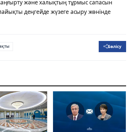
аңғырту және халықтың тұрмыс сапасын
 лайықты деңгейде жүзеге асыру жөнінде
Бөлісу
Бақты