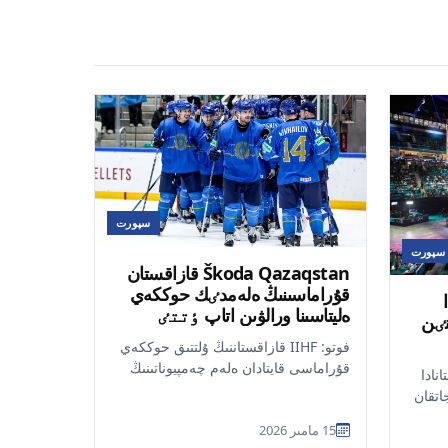
سپورت
سپورت
Škoda Qazaqstan قازاقستان
قۇراماسىنىڭ ەلەمدٸك حوككەي
دا
ەليتاسىنا ورالۋىن اتاپ ٶتتٸ
نٸن
فوتو: IIHF قازاقستاننىڭ ۇلتتىق حوككەي
قۇراماسى قايتادان ەلەم چەمپيوناتىنىڭ
نادا
ەليتالىق ديۆيزيونىنداعى ورنىن ساقتاپ
تٸپ جاتقان
قال...
 تۋرنيرٸ
15 مامىر 2026