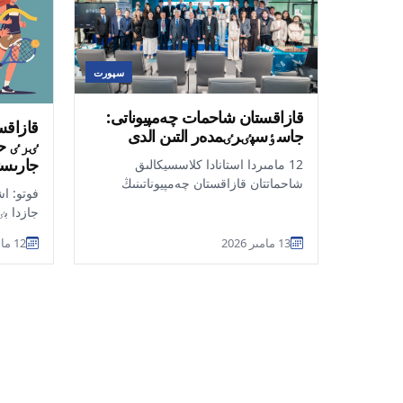
سپورت
قازاقستان شاحمات چەمپيوناتى:
قازاقست
جاسٶسپٸرٸمدەر التىن الدى
ٸرٸ حا
جارىس
12 مامىردا استانادا كلاسسيكالىق
شاحماتتان قازاقستان چەمپيوناتىنىڭ
فوتو: ا
فينالى اياقتالدى. چەمپيوندار — 15
جازدا ب
جاستاعى ساۋات ن...
تۋرنيرٸ
13 مامىر 2026
12 مامىر 2026
حابارلاي