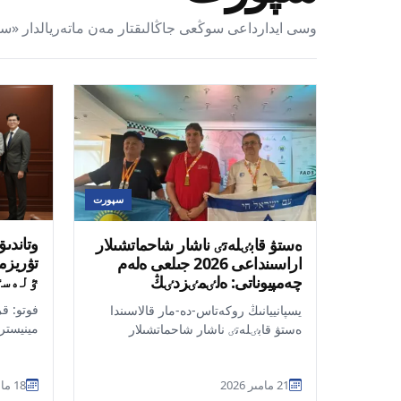
وسى ايدارداعى سوڭعى جاڭالىقتار مەن ماتەريالدار «س
سپورت
وتاندى
ەستۋ قابٸلەتٸ ناشار شاحماتشىلار
تۋريزم
اراسىنداعى 2026 جىلعى ەلەم
ٷلەسٸ 
چەمپيوناتى: ەلٸمٸزدٸڭ
سپورتشىلارى يسپانييادان ولجامەن
فوتو: ق
يسپانييانىڭ روكەتاس-دە-مار قالاسىندا
ورالدى
مينيستر
ەستۋ قابٸلەتٸ ناشار شاحماتشىلار
ەلدٸڭ ت
اراسىندا 2026 جىلعى ەلەم چەمپيوناتى
جەنە قاز
اياقتالدى....
21 مامىر 2026
18 مامىر 2026