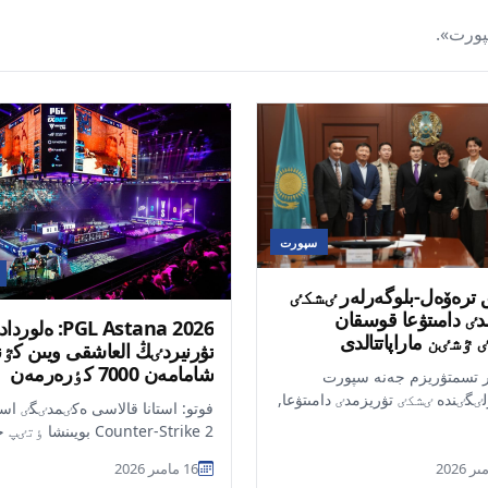
پورت».
سپورت
ق ترەۆەل-بلوگەرلەر ٸشكٸ
دٸ دامىتۋعا قوسقان
PGL Astana 2026: ەلوردا
ٷشٸن ماراپاتتالدى
تۋرنيردٸڭ العاشقى ويىن كٷ
شامامەن 7000 كٶرەرمەن
ر تسمتۋريزم جەنە سپورت
تاماشالادى
لٸگٸندە ٸشكٸ تۋريزمدٸ دامىتۋعا,
فوتو: استانا قالاسى ەكٸمدٸگٸ استا
ۋريستٸك ەلەۋەتٸن ناسيحاتتاۋعا
Counter-Strike 2 بويىنشا ٶ
ا...
PGL Astana 2026 حالىقارالىق
16 مامىر 2026
سەتت...