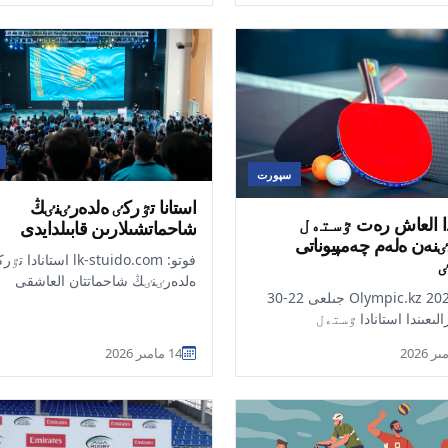
سپورت
استانا تٷركٸ ەلدەرٸنٸڭ
دا العاش رەت ٷستەل
شاحماتشىلارىن قابىلدايدى
ٸنەن ەلەم چەمپيوناتى
فوتو: lk-stuido.com استانادا ت
ەلدەرٸنٸڭ شاحماتتان العاشقى
فوتو: Olympic.kz 2027 جىلعى 22-30
كوماندالىق چەمپيوناتى باستالدى. تۋ
الىعىندا استانادا ٷستەل
ەرلەر, ەيەلدە...
نەن ەلەم چەمپيوناتى ٶتەدٸ.
14 مامىر 2026
ا قازاقس...