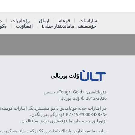
ساياسات
قوعام
ايماق
رۋحانييات
ە
جۇمىسشى ماماندىقتار جىلى!
اقساۋىت
ەكون
ۇلت پورتالى
قۇرىلتايشى: «Tengri Gold» جشس
2012-2026 © ۇلت پورتالى
قر اقپارات جەنە قوعامدىق دامۋ مينيسترلٸگٸ اقپارات كوميتە
№KZ71VPY00084887 كۋەلٸگٸ بەرٸلگەن.
اۆتورلىق جەنە جارناما قۇقىقتارى تولىق ساقتالعان.
سايت ماتەريالدارىن پايدالانعاندا دەرەككٶزگە سٸلتەمە كٶرسەت