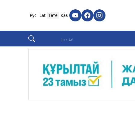
Рус
Lat
Төте
Қаз