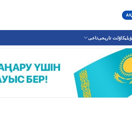
АҚ
ليكا
ۇلت تاريحى
تاعى