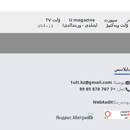
ر
سپورت
U magazine
ۇلت TV
ۇلت وبەكتيۆ
ايتىلدى - ورىندالدى!
ٶزەكتٸ
بايلانىس
پوشتا:
1ult.kz@gmail.com
تەل:
+7 707 878 85 89
پوددەرجكا
WebAudit