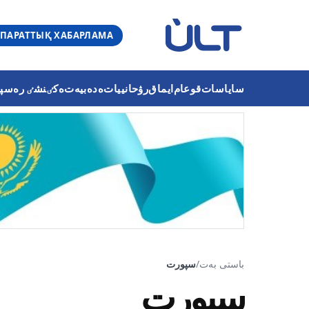
ПАРАТТЫҚ ХАБАРЛАМА
ساياسات
قوعام
ايماق
رۋحانييات
ەدەبيەت
ەكٸنشٸ رەسپۋب
باستى بەت
/
سپورت
سپورت