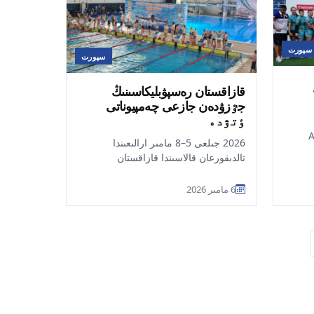
سپورت
سپورت
قازاقستان رەسپۋبليكاسىنىڭ
جٷزۋدەن جازعى چەمپيوناتى
ٶتۋدە
-تەن Asia
2026 جىلعى 5–8 مامىر ارالىعىندا
تالدىقورعان قالاسىندا قازاقستان
زاقستان
رەسپۋبليكاسىنىڭ جٷزۋدەن جازعى
چەمپيوناتى ٶتەدٸ, دەپ...
6 مامىر 2026