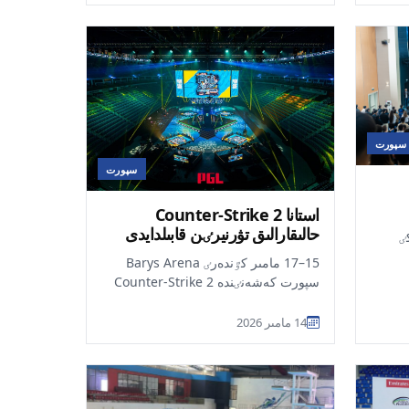
سپورت
سپورت
استانا Counter-Strike 2
حالىقارالىق تۋرنيرٸن قابىلدايدى
ٷركٸ
15–17 مامىر كٷندەرٸ Barys Arena
رنير
سپورت كەشەنٸندە Counter-Strike 2
ديستسيپليناسى بويىنشا حالىقارالىق PGL
Astana 2026...
14 مامىر 2026