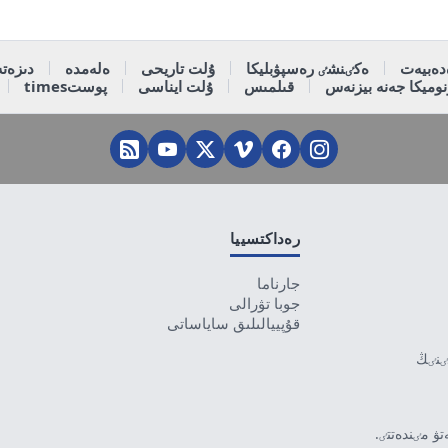
دەبيەت
ەكٸنشٸ رەسپۋبليكا
ۇلت تاريحى
ەلەمدە
دىزەتە
وميكا جەنە بيزنەس
قىلمىس
ۇلت ايناسى
پوستtimes
رەداكتسييا
جارناما
جوبا تۋرالى
قۇپييالىلىق ساياساتى
تٸنٸڭ
ۋ مٸندەتتٸ.