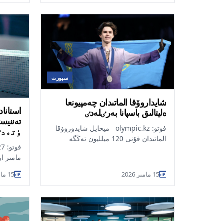
سپورت
شايداروۆقا الماتىدان چەمپيونعا
استانا
ەليتالىق باسپانا بەرٸلەدٸ
تەننيس
فوتو: olympic.kz ميحايل شايدوروۆقا
ٶتەدٸ
الماتىدان قۇنى 120 ميلليون تەڭگە
بولاتىن پەتەر سىيعا تارتىلماق, دەپ
مامىر ار
حابارلايدى...
تەننيسٸ
15 مامىر 2026
15 مامىر 2026
وسىلايش