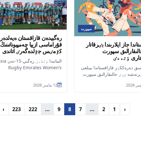
سپورت
رەگبيدەن قازاقستان ەيەلدەر
قۇراماسى ازييا چەمپيوناتىنىڭ
اندا جاز ايلارىندا بٸرقاتار
كٷمٸس جٷلدەگەرٸ اتاندى
لىقارالىق سپورت
تارى ٶتەدٸ
الماتىدا ٶتكەن رەگبي-15
Rugby Emirates Women’s
شىق دەرەككٶز قازاقستاندا بيىلعى
Championship تۋرنيرٸندە قا
ٸرنەشە ٸرٸ حالىقارالىق سپورت
ەيەلدەر قۇراماسى كٷمٸس جٷ...
 ۇيىمداستىرىلادى, دەپ
12 مامىر 2026
دى...
›
223
222
...
9
8
7
...
2
1
‹