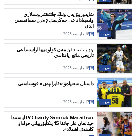
شايدوروۆ پەن ونىڭ جاتتىقتىرۋشىلارى
وليمپياداداعى جەڭٸسٸ ٷشٸن سىياقىسىن
الدى
18 ماۋسىم 2026
سپورت
ٶزبەكستان مەن كولۋمبييا اراسىنداعى
تاريحي ماتچ اياقتالدى
18 ماۋسىم 2026
سپورت
داستان سەتپاەۆ «قايراتپەن» قوشتاستى
17 ماۋسىم 2026
سپورت
IV Charity Samruk Marathon اياسىندا
جينالعان قاراجاتقا 15 ينكليۋزييانى قولداۋ
كابينەتٸ اشىلادى