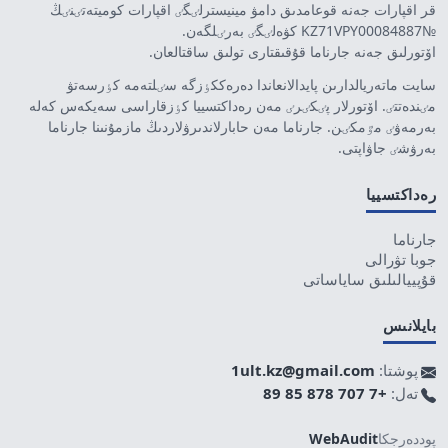
قر اقپارات جەنە قوعامدىق دامۋ مينيسترلٸگٸ اقپارات كوميتەتٸنٸڭ
№KZ71VPY00084887 كۋەلٸگٸ بەرٸلگەن.
اۆتورلىق جەنە جارناما قۇقىقتارى تولىق ساقتالعان.
سايت ماتەريالدارىن پايدالانعاندا دەرەككٶزگە سٸلتەمە كٶرسەتۋ
مٸندەتتٸ. اۆتورلار پٸكٸرٸ مەن رەداكتسييا كٶزقاراسى سەيكەس كەلە
بەرمەۋٸ مٷمكٸن. جارناما مەن حابارلاندىرۋلاردىڭ مازمۇنىنا جارناما
بەرۋشٸ جاۋاپتى.
رەداكتسييا
جارناما
جوبا تۋرالى
قۇپييالىلىق ساياساتى
بايلانىس
پوشتا:
1ult.kz@gmail.com
تەل:
+7 707 878 85 89
پوددەرجكا
WebAudit