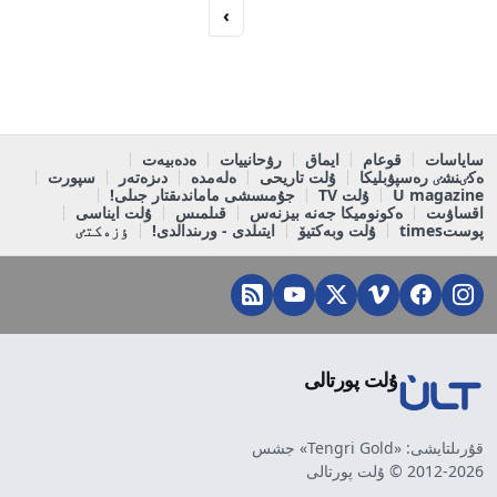
›
ساياسات
قوعام
ايماق
رۋحانييات
ەدەبيەت
ەكٸنشٸ رەسپۋبليكا
ۇلت تاريحى
ەلەمدە
دىزەتەر
سپورت
U magazine
ۇلت TV
جۇمىسشى ماماندىقتار جىلى!
اقساۋىت
ەكونوميكا جەنە بيزنەس
قىلمىس
ۇلت ايناسى
پوستtimes
ۇلت وبەكتيۆ
ايتىلدى - ورىندالدى!
ٶزەكتٸ
ۇلت پورتالى
قۇرىلتايشى: «Tengri Gold» جشس
2012-2026 © ۇلت پورتالى