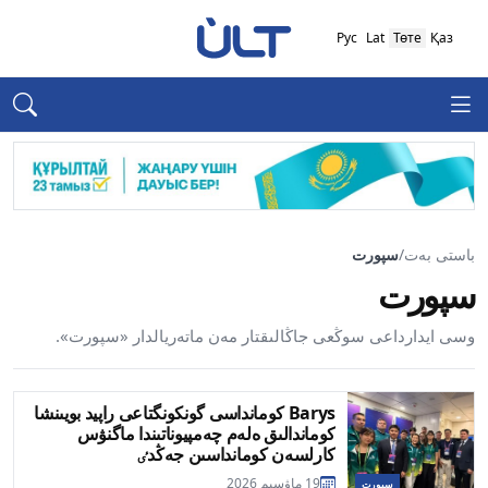
Рус
Lat
Төте
Қаз
باستى بەت
/
سپورت
سپورت
وسى ايدارداعى سوڭعى جاڭالىقتار مەن ماتەريالدار «سپورت».
Barys كومانداسى گونكونگتاعى راپيد بويىنشا
كوماندالىق ەلەم چەمپيوناتىندا ماگنۋس
كارلسەن كومانداسىن جەڭدٸ
19 ماۋسىم 2026
سپورت