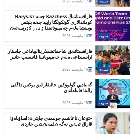
17 ماۋسىم 2026
سپورت
قازاقستاننىڭ Kazchess جەنە Barys.kz
كوماندالارى گونكونگتا راپيد جەنە بليتس
بويىنشا ەلەم چەمپيوناتىندا ٶنەر كٶرسەتەدٸ
16 ماۋسىم 2026
سپورت
قازاقستاندىق شاحماتشىلار يتاليياداعى جاستار
اراسىنداعى ەلەم چەمپيوناتىنا قاتىسىپ جاتىر
16 ماۋسىم 2026
سپورت
گەنناديي گولوۆكين حالىقارالىق بوكس داڭقى
زالىنا قابىلداندى
15 ماۋسىم 2026
سپورت
«تۋعان ناعاشىم جولىمدى جاپتى»: اساۋباەۆا
قازاق تٸلٸن نەگە بٸلمەيتٸنٸن جازدى