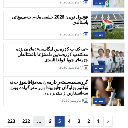
12 ماۋسىم 2026
سپورت
فۋتبول تويى: 2026 جىلعى ەلەم چەمپيوناتى
باستالدى
12 ماۋسىم 2026
سپورت
«مەكتەپ كٷرەس ليگاسى»: ەلٸمٸزدە
مەكتەپ كٷرەسٸن دامىتۋعا باعىتتالعان
جٷيەلٸ جوبا قولعا الىندى
11 ماۋسىم 2026
سپورت
گروسسمەيستەر دارمەن سەدۋاقاسوۆ جەنە
ۆيكتور بولوگان جاپونييادا بٸر مەزگٸلدە ويىن
سەانستارىن ٶتكٸزەدٸ
9 ماۋسىم 2026
سپورت
223
222
...
6
5
4
3
2
1
‹