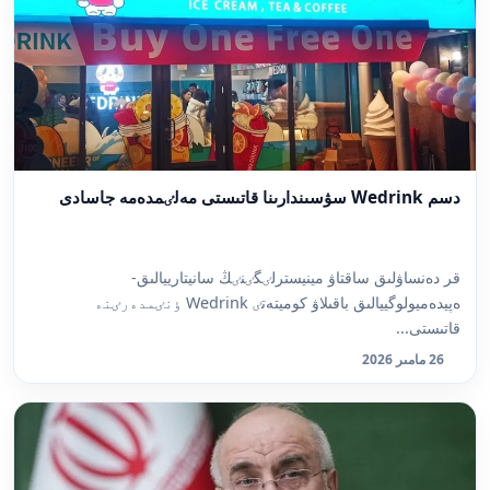
دسم Wedrink سۋسىندارىنا قاتىستى مەلٸمدەمە جاسادى
قر دەنساۋلىق ساقتاۋ مينيسترلٸگٸنٸڭ سانيتارييالىق-
ەپيدەميولوگييالىق باقىلاۋ كوميتەتٸ Wedrink ٶنٸمدەرٸنە
قاتىستى...
26 مامىر 2026