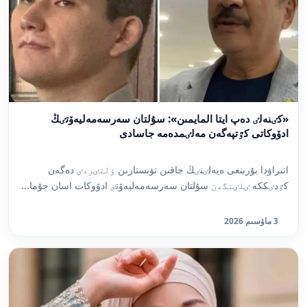
«كٸنەلٸ دەپ ايتا المايمىن»: سۇلتان سەرسەمەليەۆتٸڭ
ادۆوكاتى كٷتپەگەن مەلٸمدەمە جاسادى
اتىراۋدا بۇرىنعى ەيەلٸنٸڭ جاقىن تۋىستارىن ٶلتٸردٸ دەگەن
كٷدٸككە ٸلٸنگەن سۇلتان سەرسەمەليەۆتٸ ادۆوكات اسان جۇما...
3 ماۋسىم 2026