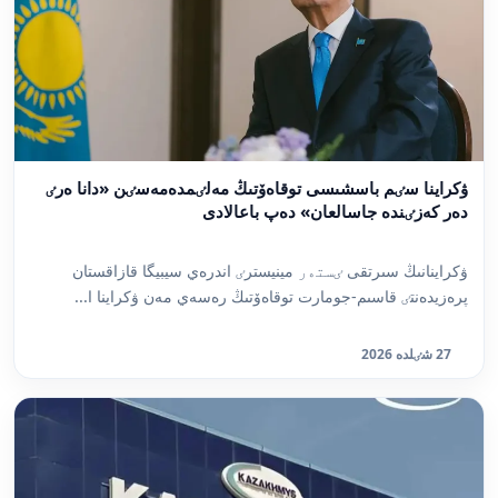
ۋكراينا سٸم باسشىسى توقاەۆتىڭ مەلٸمدەمەسٸن «دانا ەرٸ
دەر كەزٸندە جاسالعان» دەپ باعالادى
ۋكراينانىڭ سىرتقى ٸستەر مينيسترٸ اندرەي سيبيگا قازاقستان
پرەزيدەنتٸ قاسىم-جومارت توقاەۆتىڭ رەسەي مەن ۋكراينا ا...
27 شٸلدە 2026