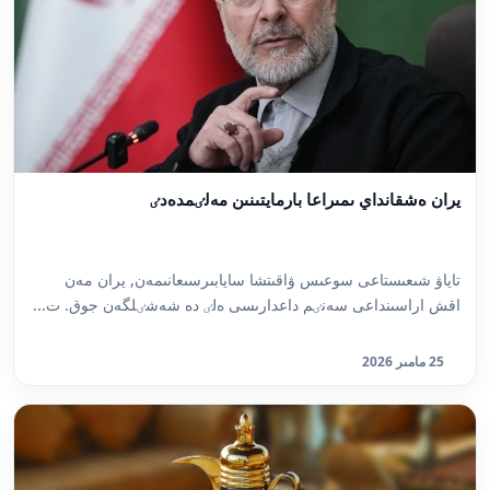
يران ەشقانداي ىمىراعا بارمايتىنىن مەلٸمدەدٸ
تاياۋ شىعىستاعى سوعىس ۋاقىتشا سايابىرسىعانىمەن, يران مەن
اقش اراسىنداعى سەنٸم داعدارىسى ەلٸ دە شەشٸلگەن جوق. ت...
25 مامىر 2026