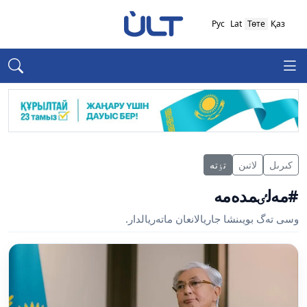
Рус
Lat
Төте
Қаз
كىرىل
لاتىن
تٶتە
#مەلٸمدەمە
وسى تەگ بويىنشا جاريالانعان ماتەريالدار.