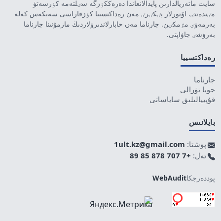
سايت ماتەريالدارىن پايدالانعاندا دەرەككٶزگە سٸلتەمە كٶرسەتۋ
مٸندەتتٸ. اۆتورلار پٸكٸرٸ مەن رەداكتسييا كٶزقاراسى سەيكەس كەلە
بەرمەۋٸ مٷمكٸن. جارناما مەن حابارلاندىرۋلاردىڭ مازمۇنىنا جارناما
بەرۋشٸ جاۋاپتى.
رەداكتسييا
جارناما
جوبا تۋرالى
قۇپييالىلىق ساياساتى
بايلانىس
پوشتا:
1ult.kz@gmail.com
تەل:
+7 707 878 85 89
پوددەرجكا
WebAudit