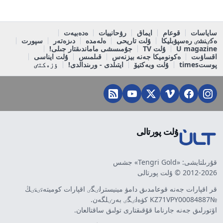
ساياسات
قوعام
ايماق
رۋحانييات
ەدەبيەت
ەكٸنشٸ رەسپۋبليكا
ۇلت تاريحى
ەلەمدە
دىزەتەر
سپورت
U magazine
ۇلت TV
جۇمىسشى ماماندىقتار جىلى!
اقساۋىت
ەكونوميكا جەنە بيزنەس
قىلمىس
ۇلت ايناسى
پوستtimes
ۇلت وبەكتيۆ
ايتىلدى - ورىندالدى!
ٶزەكتٸ
ۇلت پورتالى
قۇرىلتايشى: «Tengri Gold» جشس
2012-2026 © ۇلت پورتالى
قر اقپارات جەنە قوعامدىق دامۋ مينيسترلٸگٸ اقپارات كوميتەتٸنٸڭ
№KZ71VPY00084887 كۋەلٸگٸ بەرٸلگەن.
اۆتورلىق جەنە جارناما قۇقىقتارى تولىق ساقتالعان.