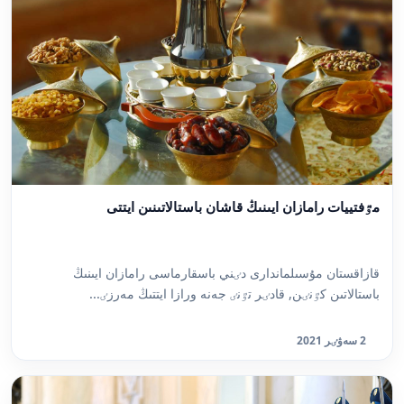
مٷفتييات رامازان ايىنىڭ قاشان باستالاتىنىن ايتتى
قازاقستان مۇسىلماندارى دٸني باسقارماسى رامازان ايىنىڭ
باستالاتىن كٷنٸن, قادٸر تٷنٸ جەنە ورازا ايتتىڭ مەرزٸ...
2 سەۋٸر 2021