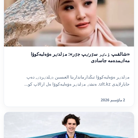
«شالقىپ ٶمٸر سٷرٸپ جٷر»: مٶلدٸر ەۋەلبەكوۆا
مەلٸمدەمە جاسادى
مٶلدٸر ەۋەلبەكوۆا تىڭدارماندارىنا العىسىن بٸلدٸردٸ, دەپ
حابارلايدى ult.kz. ەنشٸ مٶلدٸر ەۋەلبەكوۆا ەل ارالاپ كو...
2 ماۋسىم 2026