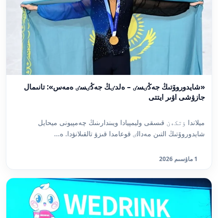
«شايدوروۆتىڭ جەڭٸسٸ – ەلدٸڭ جەڭٸسٸ ەمەس»: تانىمال
جازۋشى اۋىر ايتتى
ميلاندا ٶتكەن قىسقى وليمپيادا ويىندارىنىڭ چەمپيونى ميحايل
شايدوروۆتىڭ التىن مەدالٸ قوعامدا قىزۋ تالقىلانۋدا. ە...
1 ماۋسىم 2026