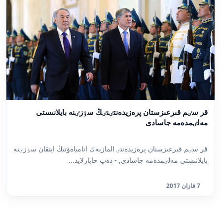
قر سٸم قىرعىزستان پرەزيدەنتٸنٸڭ سٶزٸنە بايلانىستى
مەلٸمدەمە جاسادى
قر سٸم قىرعىزستان پرەزيدەنتٸ المازبەك اتامباەۆتىڭ ايتقان سٶزٸنە
بايلانىستى مەلٸمدەمە جاسادى, - دەپ حابارلايد...
7 قازان 2017