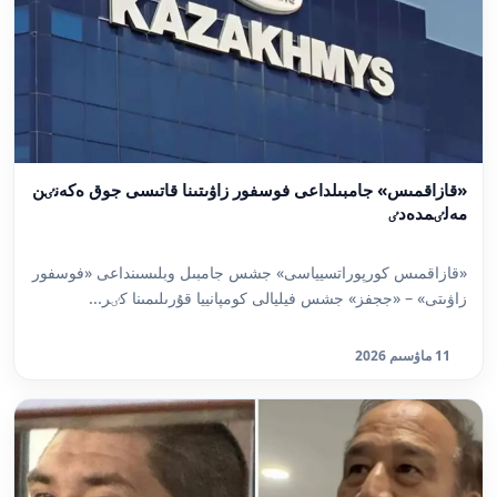
«قازاقمىس» جامبىلداعى فوسفور زاۋىتىنا قاتىسى جوق ەكەنٸن
مەلٸمدەدٸ
«قازاقمىس كورپوراتسيياسى» جشس جامبىل وبلىسىنداعى «فوسفور
زاۋىتى» – «ججفز» جشس فيليالى كومپانييا قۇرىلىمىنا كٸر...
11 ماۋسىم 2026