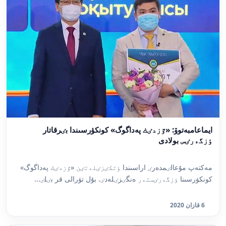
ايماعامبەتوۆ: «ٷزدٸك پەداگوگ» كونكۋرسىندا بٸرقاتار
ٶزگەرٸس بولادى
مەكتەپ مۇعالٸمدەرٸ اراسىندا ٶتكٸزٸلەتٸن «ٷزدٸك پەداگوگ»
كونكۋرسىنا ٶزگەرٸستەر ەنگٸزٸلەدٸ. بۇل تۋرالى قر بٸلٸ...
6 قازان 2020