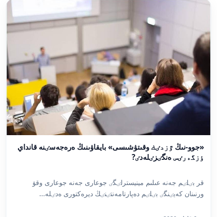
«جوو-نىڭ ٷزدٸك وقىتۋشىسى» بايقاۋىنىڭ ەرەجەسٸنە قانداي
ٶزگەرٸس ەنگٸزٸلەدٸ?
قر بٸلٸم جەنە عىلىم مينيسترلٸگٸ جوعارى جەنە جوعارى وقۋ
ورنىنان كەيٸنگٸ بٸلٸم دەپارتامەنتٸنٸڭ ديرەكتورى ەدٸلە...