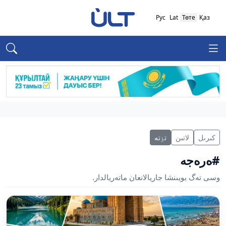
Рус
Lat
Төте
Қаз
كىرىل
لاتىن
تٶتە
#ەرەجە
وسى تەگ بويىنشا جاريالانعان ماتەريالدار.