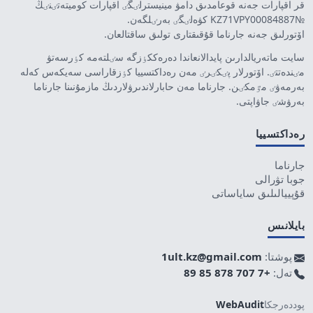
قر اقپارات جەنە قوعامدىق دامۋ مينيسترلٸگٸ اقپارات كوميتەتٸنٸڭ
№KZ71VPY00084887 كۋەلٸگٸ بەرٸلگەن.
اۆتورلىق جەنە جارناما قۇقىقتارى تولىق ساقتالعان.
سايت ماتەريالدارىن پايدالانعاندا دەرەككٶزگە سٸلتەمە كٶرسەتۋ
مٸندەتتٸ. اۆتورلار پٸكٸرٸ مەن رەداكتسييا كٶزقاراسى سەيكەس كەلە
بەرمەۋٸ مٷمكٸن. جارناما مەن حابارلاندىرۋلاردىڭ مازمۇنىنا جارناما
بەرۋشٸ جاۋاپتى.
رەداكتسييا
جارناما
جوبا تۋرالى
قۇپييالىلىق ساياساتى
بايلانىس
پوشتا:
1ult.kz@gmail.com
تەل:
+7 707 878 85 89
پوددەرجكا
WebAudit