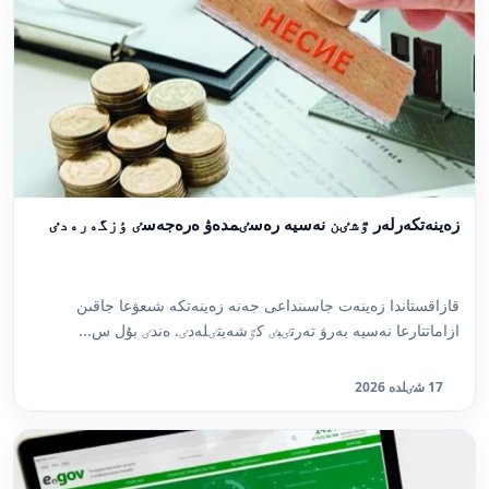
زەينەتكەرلەر ٷشٸن نەسيە رەسٸمدەۋ ەرەجەسٸ ٶزگەرەدٸ
قازاقستاندا زەينەت جاسىنداعى جەنە زەينەتكە شىعۋعا جاقىن
ازاماتتارعا نەسيە بەرۋ تەرتٸبٸ كٷشەيتٸلەدٸ. ەندٸ بۇل س...
17 شٸلدە 2026