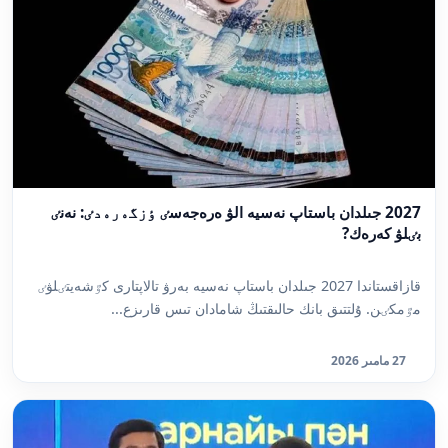
2027 جىلدان باستاپ نەسيە الۋ ەرەجەسٸ ٶزگەرەدٸ: نەنٸ
بٸلۋ كەرەك?
قازاقستاندا 2027 جىلدان باستاپ نەسيە بەرۋ تالاپتارى كٷشەيتٸلۋٸ
مٷمكٸن. ۇلتتىق بانك حالىقتىڭ شامادان تىس قارىزع...
27 مامىر 2026