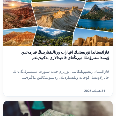
قازاقستاندا تۋريستٸك اقپارات ورتالىقتارىنىڭ قىزمەتٸن
ۇيىمداستىرۋدىڭ بٸرىڭعاي قاعيدالارى بەكٸتٸلدٸ
قازاقستان رەسپۋبليكاسى تۋريزم جەنە سپورت مينيسترلٸگٸنٸڭ
حابارلاۋىنشا, قۇجات وبلىستاردىڭ, رەسپۋبليكالىق ماڭىزى...
31 شٸلدە 2026