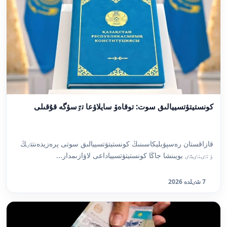
كونستيتۋتسييالىق سوت: توقاەۆ سايلاۋعا تٷسۋگە قۇقىلى
قازاقستان رەسپۋبليكاسىنىڭ كونستيتۋتسييالىق سوتى پرەزيدەنتتٸڭ
ٶتٸنٸشٸ بويىنشا جاڭا كونستيتۋتسيياداعى لاۋازىمدار...
7 شٸلدە 2026