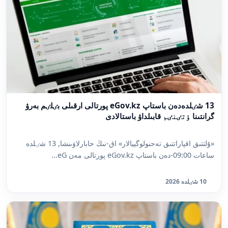
13 شٸلدەدەن باستاپ eGov.kz پورتالى ارقىلى بٸلٸم بەرۋ
گرانتىنا ٶتٸنٸم قابىلداۋ باستالادى
«ۇلتتىق اقپاراتتىق تەحنولوگييالار» اق-نىڭ حابارلاۋىنشا, 13 شٸلدە
ساعات 09:00-دەن باستاپ eGov.kz پورتالى مەن eG...
10 شٸلدە 2026