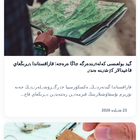
گيد بولعىسى كەلەتٸندەرگە جاڭا ەرەجە: قازاقستاندا بٸرىڭعاي
قاعيدالار كٷشٸنە ەندٸ
قازاقستاندا گيدتەردٸڭ, ەكسكۋرسييا جٷرگٸزۋشٸلەرٸنٸڭ جەنە
تۋريزم نۇسقاۋشىلارىنىڭ قىزمەتٸن رەتتەيتٸن بٸرىڭعاي قاع...
23 شٸلدە 2026