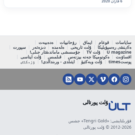
6 قازان 2020
ساياسات
قوعام
ايماق
رۋحانييات
ەدەبيەت
ەكٸنشٸ رەسپۋبليكا
ۇلت تاريحى
ەلەمدە
دىزەتەر
سپورت
U magazine
ۇلت TV
جۇمىسشى ماماندىقتار جىلى!
اقساۋىت
ەكونوميكا جەنە بيزنەس
قىلمىس
ۇلت ايناسى
پوستtimes
ۇلت وبەكتيۆ
ايتىلدى - ورىندالدى!
ٶزەكتٸ
ۇلت پورتالى
قۇرىلتايشى: «Tengri Gold» جشس
2012-2026 © ۇلت پورتالى