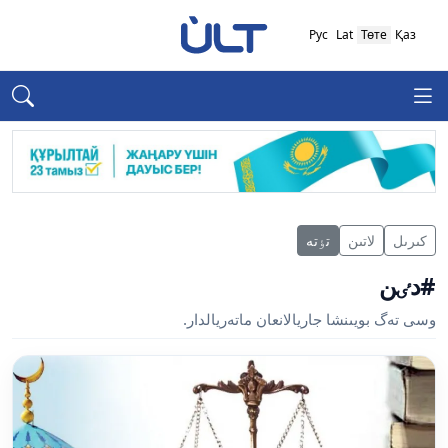
Рус
Lat
Төте
Қаз
كىرىل
لاتىن
تٶتە
#دٸن
وسى تەگ بويىنشا جاريالانعان ماتەريالدار.