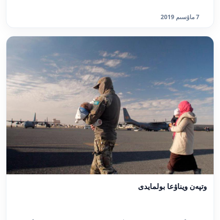
7 ماۋسىم 2019
وتپەن ويناۋعا بولمايدى