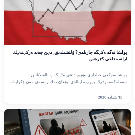
پولشا نەگە ەكٸگە جارىلدى? ۇلتشىلدىق, دٸن جەنە ەركٸندٸك
اراسىنداعى كٷرەس
پولشا سوڭعى جىلدارى ەۋروپاداعى ەڭ كٶپ تالقىلاناتىن
مەملەكەتتەردٸڭ بٸرٸنە اينالدى. بۇعان تەك رەسەي مەن ۋكراينا...
15 شٸلدە 2026