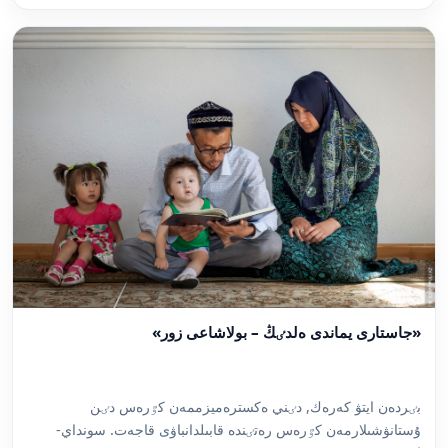
«جاستارى يماندى ەلدٸڭ – بولاشاعى زور»
بٸردەن ايتۋ كەرەك, دٸني ەكسترەميزممەن كٷرەس دٸن
ۇستانۋشىلارمەن كٷرەس رەتٸندە قابىلدانباۋى قاجەت. سونداي-