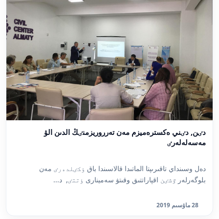
دٸن, دٸني ەكسترەميزم مەن تەرروريزمنٸڭ الدىن الۋ
مەسەلەلەرٸ
دەل وسىنداي تاقىرىپتا الماتىدا قالاسىندا باق ٶكٸلدەرٸ مەن
بلوگەرلەر ٷشٸن اقپاراتتىق وقىتۋ سەمينارى ٶتتٸ, ­ د...
28 ماۋسىم 2019