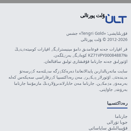
ۇلت پورتالى
قۇرىلتايشى: «Tengri Gold» جشس
2012-2026 © ۇلت پورتالى
قر اقپارات جەنە قوعامدىق دامۋ مينيسترلٸگٸ اقپارات كوميتەتٸنٸڭ
№KZ71VPY00084887 كۋەلٸگٸ بەرٸلگەن.
اۆتورلىق جەنە جارناما قۇقىقتارى تولىق ساقتالعان.
سايت ماتەريالدارىن پايدالانعاندا دەرەككٶزگە سٸلتەمە كٶرسەتۋ
مٸندەتتٸ. اۆتورلار پٸكٸرٸ مەن رەداكتسييا كٶزقاراسى سەيكەس كەلە
بەرمەۋٸ مٷمكٸن. جارناما مەن حابارلاندىرۋلاردىڭ مازمۇنىنا جارناما
بەرۋشٸ جاۋاپتى.
رەداكتسييا
جارناما
جوبا تۋرالى
قۇپييالىلىق ساياساتى