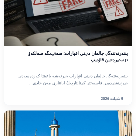
ينتەرنەتتەگٸ جالعان دٸني اقپارات: سەنٸمگە سەلكەۋ
تٷسٸرەتٸن قاۋٸپ
ينتەرنەتتەگٸ جالعان دٸني اقپارات بٸرنەشە باعىتتا كەزدەسەدٸ.
بٸرٸنشٸدەن, قاسيەتتٸ كٸتاپتاردىڭ اياتتارى مەن حادي...
9 شٸلدە 2026