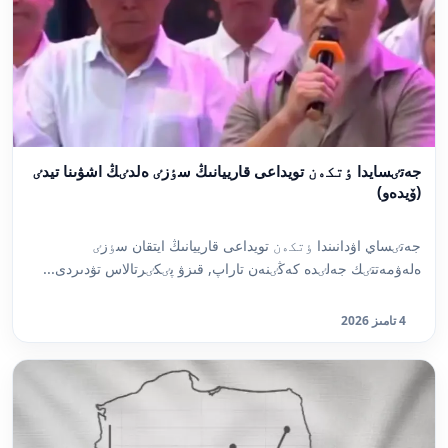
جەتٸسايدا ٶتكەن تويداعى قارييانىڭ سٶزٸ ەلدٸڭ اشۋىنا تيدٸ
(ۆيدەو)
جەتٸساي اۋدانىندا ٶتكەن تويداعى قارييانىڭ ايتقان سٶزٸ
ەلەۋمەتتٸك جەلٸدە كەڭٸنەن تاراپ, قىزۋ پٸكٸرتالاس تۋدىردى...
4 تامىز 2026