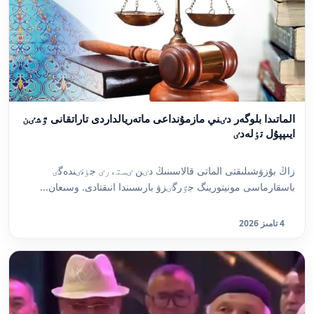
الماتىدا بلوگەر دٸني مازمۇنداعى ماتەريالداردى تاراتقانى ٷشٸن
ايىپپۇل تٶلەدٸ
زاڭ بۇزۋشىلىقتى الماتى قالاسىنىڭ دٸن ٸستەرٸ جٶنٸندەگٸ
باسقارماسى مونيتورينگ جٷرگٸزۋ بارىسىندا انىقتادى. وسىعان...
4 تامىز 2026