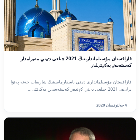
قازاقستان مۇسىلماندارىنىڭ 2021 جىلعى دٸني مەيرامدار
كەستەسٸ بەكٸتٸلدٸ
قازاقستان مۇسىلماندارى دٸني باسقارماسىنىڭ شاريعات جەنە پەتۋا
بٶلٸمٸ 2021 جىلعى دٸني كٷندەر كەستەسٸن بەكٸتتٸ,...
4 جەلتوقسان 2020