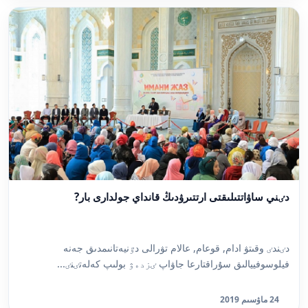
دٸني ساۋاتتىلىقتى ارتتىرۋدىڭ قانداي جولدارى بار?
دٸندٸ وقىتۋ ادام, قوعام, عالام تۋرالى دٷنيەتانىمدىق جەنە
فيلوسوفييالىق سۇراقتارعا جاۋاپ ٸزدەۋ بولىپ كەلەتٸنٸ...
24 ماۋسىم 2019