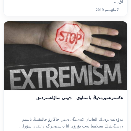
اق,...
7 ماۋسىم 2019
ەكسترەميزمنٸڭ باستاۋى – دٸني ساۋاتسىزدىق
تەۋەلسٸزدٸك العاننان كەيٸنگٸ دٸني جاڭارۋ حالىقتىڭ باسىم
بٶلٸگٸنٸڭ يسلامعا بەت بۇرۋى اتا دٸنٸمٸزگە ٷلكەن سۇرا...