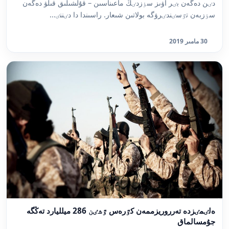
دٸن دەگەن بٸر اۋىز سٶزدٸڭ ماعىناسىن – قۇلشىلىق قىلۋ دەگەن
سٶزبەن تٷسٸندٸرۋگە بولاتىن شىعار. راسىندا دا دٸننٸ...
30 مامىر 2019
ەلٸمٸزدە تەرروريزممەن كٷرەس ٷشٸن 286 ميلليارد تەڭگە
جۇمسالماق