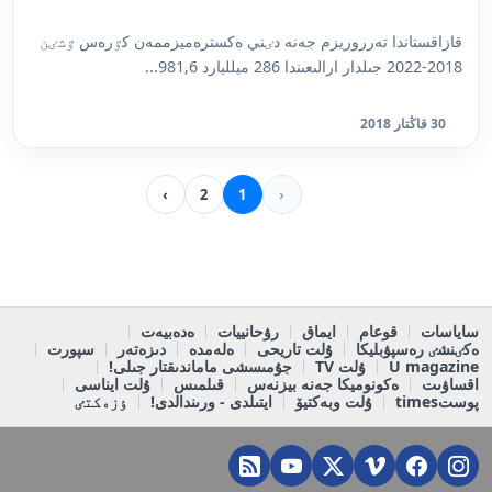
قازاقستاندا تەرروريزم جەنە دٸني ەكسترەميزممەن كٷرەس ٷشٸن
2018-2022 جىلدار ارالىعىندا 286 ميلليارد 981,6...
30 قاڭتار 2018
›
2
1
‹
ساياسات
قوعام
ايماق
رۋحانييات
ەدەبيەت
ەكٸنشٸ رەسپۋبليكا
ۇلت تاريحى
ەلەمدە
دىزەتەر
سپورت
U magazine
ۇلت TV
جۇمىسشى ماماندىقتار جىلى!
اقساۋىت
ەكونوميكا جەنە بيزنەس
قىلمىس
ۇلت ايناسى
پوستtimes
ۇلت وبەكتيۆ
ايتىلدى - ورىندالدى!
ٶزەكتٸ