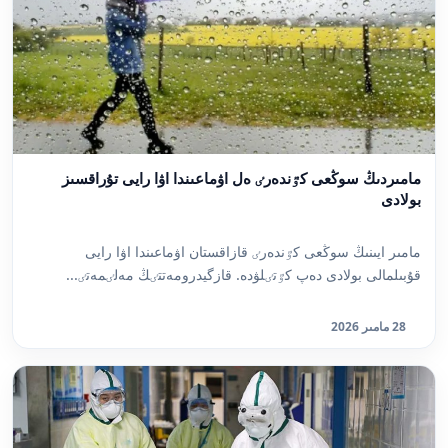
مامىردىڭ سوڭعى كٷندەرٸ ەل اۋماعىندا اۋا رايى تۇراقسىز
بولادى
مامىر ايىنىڭ سوڭعى كٷندەرٸ قازاقستان اۋماعىندا اۋا رايى
قۇبىلمالى بولادى دەپ كٷتٸلۋدە. قازگيدرومەتتٸڭ مەلٸمەتٸ...
28 مامىر 2026