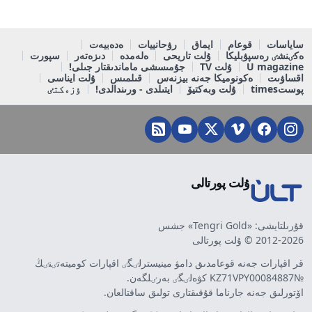
ساياسات
قوعام
ايماق
رۋحانييات
ەدەبيەت
ەكٸنشٸ رەسپۋبليكا
ۇلت تاريحى
ەلەمدە
دىزەتەر
سپورت
U magazine
ۇلت TV
جۇمىسشى ماماندىقتار جىلى!
اقساۋىت
ەكونوميكا جەنە بيزنەس
قىلمىس
ۇلت ايناسى
پوستtimes
ۇلت وبەكتيۆ
ايتىلدى - ورىندالدى!
ٶزەكتٸ
ۇلت پورتالى
قۇرىلتايشى: «Tengri Gold» جشس
2012-2026 © ۇلت پورتالى
قر اقپارات جەنە قوعامدىق دامۋ مينيسترلٸگٸ اقپارات كوميتەتٸنٸڭ
№KZ71VPY00084887 كۋەلٸگٸ بەرٸلگەن.
اۆتورلىق جەنە جارناما قۇقىقتارى تولىق ساقتالعان.