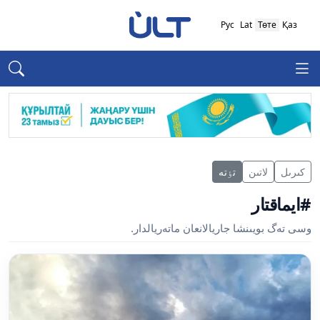
Рус
Lat
Төте
Қаз
كىرىل
لاتىن
تٶتە
#ايماقتار
وسى تەگ بويىنشا جاريالانعان ماتەريالدار.