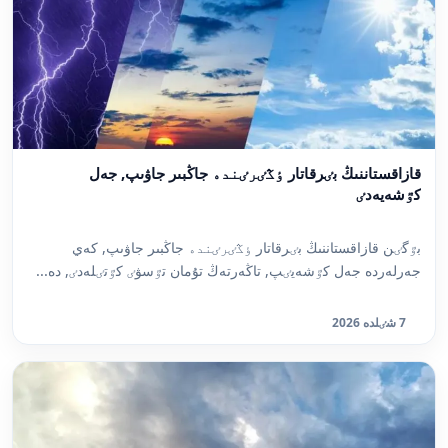
قازاقستاننىڭ بٸرقاتار ٶڭٸرٸندە جاڭبىر جاۋىپ, جەل
كٷشەيەدٸ
بٷگٸن قازاقستاننىڭ بٸرقاتار ٶڭٸرٸندە جاڭبىر جاۋىپ, كەي
جەرلەردە جەل كٷشەيٸپ, تاڭەرتەڭ تۇمان تٷسۋٸ كٷتٸلەدٸ, دە...
7 شٸلدە 2026