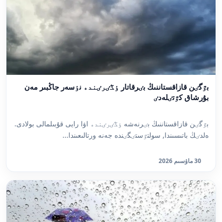
بٷگٸن قازاقستاننىڭ بٸرقاتار ٶڭٸرٸندە نٶسەر جاڭبىر مەن
بۇرشاق كٷتٸلەدٸ
بٷگٸن قازاقستاننىڭ بٸرنەشە ٶڭٸرٸندە اۋا رايى قۇبىلمالى بولادى.
ەلدٸڭ باتىسىندا, سولتٷستٸگٸندە جەنە ورتالىعىندا...
30 ماۋسىم 2026