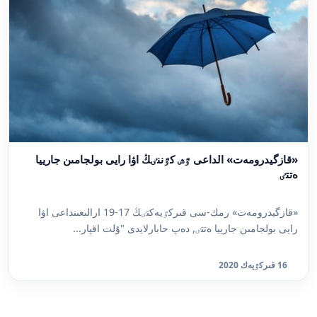
«قازگيدرومەت» الداعى ٷش كٷننٸڭ اۋا رايى بولجامىن جارييا
ەتتٸ
«قازگيدرومەت» رمك-سى قىركٷيەكتٸڭ 17-19 ارالىعىنداعى اۋا
رايى بولجامىن جارييا ەتتٸ, دەپ حابارلايدى "ۇلت اقپار...
16 قىركٷيەك 2020