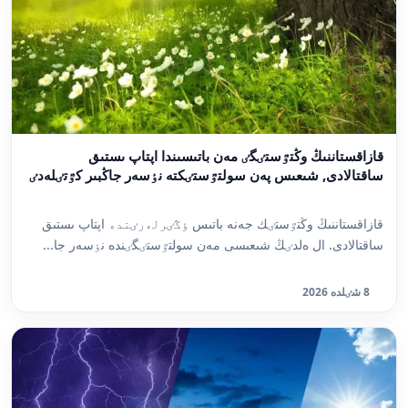
قازاقستاننىڭ وڭتٷستٸگٸ مەن باتىسىندا اپتاپ ىستىق
ساقتالادى, شىعىس پەن سولتٷستٸكتە نٶسەر جاڭبىر كٷتٸلەدٸ
قازاقستاننىڭ وڭتٷستٸك جەنە باتىس ٶڭٸرلەرٸندە اپتاپ ىستىق
ساقتالادى. ال ەلدٸڭ شىعىسى مەن سولتٷستٸگٸندە نٶسەر جا...
8 شٸلدە 2026