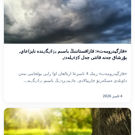
«قازگيدرومەت»: قازاقستاننىڭ باسىم بٶلٸگٸندە نايزاعاي,
بۇرشاق جەنە قاتتى جەل كٷتٸلەدٸ
«قازگيدرومەت» رمك 4 تامىزعا ارنالعان اۋا رايى بولجامى مەن
داۋىلدى ەسكەرتۋ جارييالادى. ەلٸمٸزدٸڭ باسىم بٶلٸگٸند...
4 تامىز 2026