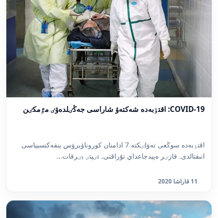
COVID-19: اقتٶبەدە شەكتەۋ شاراسى جەڭٸلدەۋٸ مٷمكٸن
اقتٶبەدە سوڭعى تەۋلٸكتە 7 ادامنان كوروناۆيرۋس ينفەكتسيياسى
انىقتالدى. قازٸر ەپيدجاعداي تۇراقتى. تٸپتٸ بٸرقات...
11 قاراشا 2020