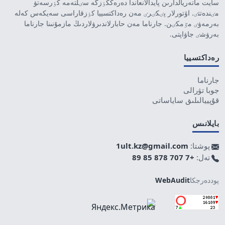
سايت ماتەريالدارىن پايدالانعاندا دەرەككٶزگە سٸلتەمە كٶرسەتۋ
مٸندەتتٸ. اۆتورلار پٸكٸرٸ مەن رەداكتسييا كٶزقاراسى سەيكەس كەلە
بەرمەۋٸ مٷمكٸن. جارناما مەن حابارلاندىرۋلاردىڭ مازمۇنىنا جارناما
بەرۋشٸ جاۋاپتى.
رەداكتسييا
جارناما
جوبا تۋرالى
قۇپييالىلىق ساياساتى
بايلانىس
پوشتا:
1ult.kz@gmail.com
تەل:
+7 707 878 85 89
پوددەرجكا
WebAudit