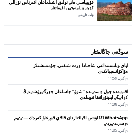
قۇپيياسى ەلٸ تولىق اشىلماعان اقىرتاس تۋرالى
كٶبٸ بٸلمەيتٸن اقيقاتتار
ۇلت تاريحى
سوڭعى جاڭالىقتار
اباي وبلىسىنداعى شاحتادا ٶرت شىقتى: جۇمىسشىلار
ەۆاكۋاتسييالاندى
بٷگىن, 11:59
اقتٶبەدە جول ٷستٸندە “شوۋ” جاساعان جٷرگٸزۋشٸنٸڭ
كٶلٸگٸ ايىپتۇراققا قويىلدى
بٷگىن, 11:38
WhatsApp اككاۋنتىن الاياقتاردان قالاي قورعاۋ كەرەك — ٸٸم
تٷسٸندٸردٸ
بٷگىن, 11:35