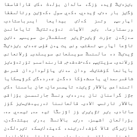
بٸزدٸڭ ٷيدە ٶزگە مالدان بٶلەك ەكٸ قاراقاسقا
ٶگٸز بار ەدٸ. ٷيدەي. ەكەي سول ەكەۋٸن ورتالىققا
اپارىپ, وتىز كەلٸ بيدايعا ايىرباستادى.
ورىستارعا. بٸر الاپات نەۋبەتتٸڭ تاياعانىن
سەزگەن جۇرت ٷيٸر-ٷيٸر جىلقىلارىن سويىپ, ەتٸن
تاۋعا اپارىپ تىقتى. ونى يت پەن قۇس جەدٸ. بٸزدٸڭ
ٷيدٸڭ دە مالىنىڭ سويىلعانى سويىلدى, ۇرلانعانى
ۇرلاندى. سٶيتٸپ, ەكە-شەشەم, قارىنداسىم تٶرتەۋمٸز
بايانعا كٶشتٸك. ودان مەنٸ پاۆلوداردان قىرىق
شاقىرىمداي يامىشەۆكا دەگەن جەردەگٸ كرۋپسكايا
اتىنداعى بالالار ٷيٸنە تاپسىرعان. جان باسىنا ەكٸ
جٷز گرامنان نان بەرەدٸ. ونىڭ جارتىسىن بۇزاقى
بالالار تارتىپ الادى. قالعانىنا تەربيەشٸمٸز كٶز
ساتادى. بٸر تٷيٸرٸ ٶز اۋزىڭا تيە مە, تيمەي مە.
بۇرالعان اشپىز. ەرٸ, بالانىڭ بەرٸ بيتتەگەن.
قازٸرگٸ قالا كٶشەلەرٸندە كەپتەلٸسكە تٸرەلگەن
ماشينا سيياقتى تورعايداي بيت قاپتاپ تالاعاندا,