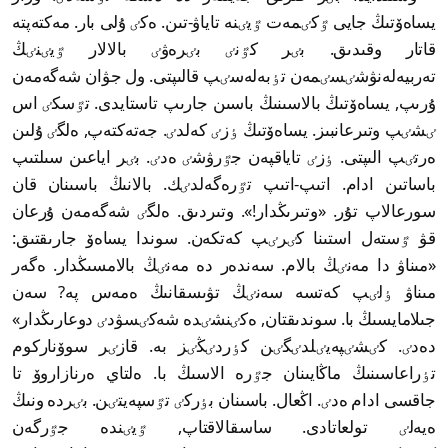
يساەۆتىڭ جايى ٷكٸمەت ٷيٸنە تاياۋ-تىن. ەكٸ ۇلى بار. مەكتەپتە
قاتار وقىدىق. بٸر كٷنٸ بٸرەۋٸ بالالار ٷيٸنٸڭ
تەربيەلەنۋشٸسٸمەن تٶبەلەسٸپ قالىپتى. ول جۋان شەگەمەن
ۇرىپ, يساەۆتىڭ بالاسىنىڭ باسىن جارىپ تاستايدى. تٷسكٸ اس
ٸشٸپ وتىرعانبىز. يساەۆتىڭ ٶزٸ كەلدٸ. جەتەكتەپ, ەلگٸ ۇلىن
ەرتٸپ الىپتى. ٶزٸ تاياقپەن جٷرۋشٸ ەدٸ. بٸر اياعىن سىلتىپ
باساتىن ادام. اتىپ-اتىپ تٷرەگەلدٸك. بالانىڭ باسىنان قان
سورعالاپ تۇر. «وتىرىڭدار!». وتىردىق. ەلگٸ شەگەمەن ۇرعان
قۋ ٷستەل استىنا كٸرٸپ كەتكەن. سوندا يساەۆ جارىقتىق:
«مىناۋ دا مەنٸڭ بالام. سەندەر دە مەنٸڭ بالامسىڭدار. ەگەر
مىناۋ ٶلٸپ كەتسە سەنٸڭ تۋىسقانىڭ ەمەس پە? سەن
جىلامايسىڭ با. سوندىقتان, ەكٸنشٸدە شەكٸسۋدٸ دوعارىڭدار»
دەدٸ. كٸشٸپەيٸلدٸگٸن كٶردٸڭٸز بە. قازٸر سوۆناركوم
تٶراعاسىنىڭ ماڭايىنان جٷرە الاسىڭ با. ەلتاي ەرنازاروۆ تا
جاقسى ادام ەدٸ. اڭعال. باسىنان بٶركٸ تٷسپەيتٸن. بٸردە ونىڭ
ەيەلٸ تولعاتادى. ساسقالاقتاپ, ٷيٸندە جٷرگەن