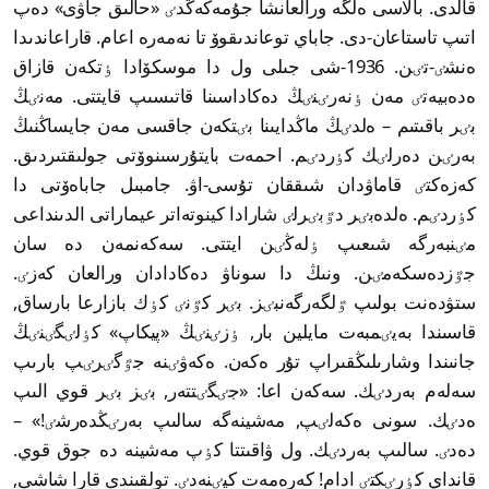
قالدى. بالاسى ەلگە ورالعانشا جۇمەكەڭدٸ «حالىق جاۋى» دەپ
اتىپ تاستاعان-دى. جاباي توعاندىقوۆ تا نەمەرە اعام. قاراعاندىدا
ەنشٸ-تٸن. 1936-شى جىلى ول دا موسكۆادا ٶتكەن قازاق
ەدەبيەتٸ مەن ٶنەرٸنٸڭ دەكاداسىنا قاتىسىپ قايتتى. مەنٸڭ
بٸر باقىتىم – ەلدٸڭ ماڭدايىنا بٸتكەن جاقسى مەن جايساڭنىڭ
بەرٸن دەرلٸك كٶردٸم. احمەت بايتۇرسىنوۆتى جولىقتىردىق.
كەزەكتٸ قاماۋدان شىققان تۇسى-اۋ. جامبىل جاباەۆتى دا
كٶردٸم. ەلدەبٸر دٷبٸرلٸ شارادا كينوتەاتر عيماراتى الدىنداعى
مٸنبەرگە شىعىپ ٶلەڭٸن ايتتى. سەكەنمەن دە سان
جٷزدەسكەمٸن. ونىڭ دا سوناۋ دەكادادان ورالعان كەزٸ.
ستۋدەنت بولىپ ٷلگەرگەنبٸز. بٸر كٷنٸ كٶك بازارعا بارساق,
قاسىندا بەيٸمبەت مايلين بار, ٶزٸنٸڭ «پيكاپ» كٶلٸگٸنٸڭ
جانىندا وشارىلىڭقىراپ تۇر ەكەن. ەكەۋٸنە جٷگٸرٸپ بارىپ
سەلەم بەردٸك. سەكەن اعا: «جٸگٸتتەر, بٸز بٸر قوي الىپ
ەدٸك. سونى ەكەلٸپ, مەشينەگە سالىپ بەرٸڭدەرشٸ!» –
دەدٸ. سالىپ بەردٸك. ول ۋاقىتتا كٶپ مەشينە دە جوق قوي.
قانداي كٶرٸكتٸ ادام! كەرەمەت كيٸنەدٸ. تولقىندى قارا شاشى,