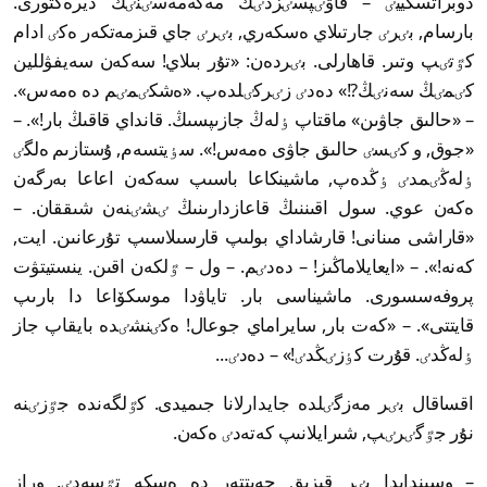
دوبراتسكييٸ – قاۋٸپسٸزدٸك مەكەمەسٸنٸڭ ديرەكتورى.
بارسام, بٸرٸ جارتىلاي ەسكەري, بٸرٸ جاي قىزمەتكەر ەكٸ ادام
كٷتٸپ وتىر. قاھارلى. بٸردەن: «تۇر بىلاي! سەكەن سەيفۋللين
كٸمٸڭ سەنٸڭ?!» دەدٸ زٸركٸلدەپ. «ەشكٸمٸم دە ەمەس».
– «حالىق جاۋىن» ماقتاپ ٶلەڭ جازىپسىڭ. قانداي قاقىڭ بار!». –
«جوق, و كٸسٸ حالىق جاۋى ەمەس!». سٶيتسەم, ۇستازىم ەلگٸ
ٶلەڭٸمدٸ ٶڭدەپ, ماشينكاعا باسىپ سەكەن اعاعا بەرگەن
ەكەن عوي. سول اقىننىڭ قاعازدارىنىڭ ٸشٸنەن شىققان. –
«قاراشى مىنانى! قارشاداي بولىپ قارسىلاسىپ تۇرعانىن. ايت,
كەنە!». – «ايعايلاماڭىز! – دەدٸم. – ول – ٷلكەن اقىن. ينستيتۋت
پروفەسسورى. ماشيناسى بار. تاياۋدا موسكۆاعا دا بارىپ
قايتتى». – «كەت بار, سايراماي جوعال! ەكٸنشٸدە بايقاپ جاز
ٶلەڭدٸ. قۇرت كٶزٸڭدٸ!» – دەدٸ...
اقساقال بٸر مەزگٸلدە جايدارلانا جىميدى. كٷلگەندە جٷزٸنە
نۇر جٷگٸرٸپ, شىرايلانىپ كەتەدٸ ەكەن.
– وسىندايدا بٸر قىزىق جەيتتەر دە ەسكە تٷسەدٸ. وراز