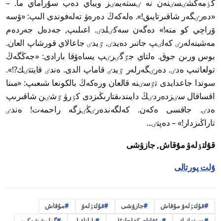
كٶمەكشٸسٸنەن نە ٸستەيمٸز ويباي دەپ سۇراماي ما. –
«دەرٸگەر شاقىرتايىق!». ەلەكەڭ دەرەۋ تەلەفوندى الىپ: «ۆسە
ۆراچي كو منە!» دەگەن سەكٸلدٸ. اعىلىپ, جەدەل جەردەم
مەشينەلەرٸ كەلٸپ جاتىر دەيدٸ. ٷيدٸ جاعالاي قورشاپ العان.
بوس ورىن جوق. ەلتاي جٷگٸرٸپ يساەۆقا بارادى: «جەڭگەڭ
تولعاتىپ ەدٸ. دەرٸگەرلەر ٷيدٸ قاماپ الدى. ەندٸ قايتتٸك?!».
سوندا جاعدايدى تٷسٸنە قالعان ورەكەڭ بالكونعا شىعىپ: «مىنا
اقساقال سٸزدەردٸڭ دايىندىقتارىڭىزدى كٶرۋ ٷشٸن شاقىرىپ
ەدٸ. جاقسى ەكەن. كەلگەندەرٸڭٸزگە راحمەت! ەندٸ
تاراڭىزدار!» – دەپتٸ...
قۇلتٶلەۋ مۇقاش, جازۋشى
ۇلت پورتالى
قۇلتٶلەۋ مۇقاش
جازۋشى
قۇلتٶلەۋ
مۇقاش
ەستەلٸك
مۇقاتاي كٷلجانۇلى
باياناۋىل
گولوششەكين