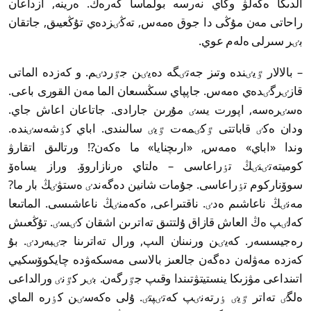
الدىڭا ەكەلۋ وڭاي نەرسە بولماسا كەرەك. ەرينە, ازداعان
راحاتى مەن مۇڭى دا جوق ەمەس, تەڭٸزدەي تۇڭعيىق, جاتقان
بٸر سىرلى ەلەم عوي.
– بالالار ٷيٸندە وتىز جەتٸگە دەيٸن جٷردٸم. و كەزدە الماتى
قازٸرگٸدەي ەمەس. جاپپاي سىڭسىعان الما مەن القورى باعى.
ەسٸرەسە, اپورت يسٸ مۇرىن جارادى. جاتاعان اعاش جاي.
ودان ەكٸ قاباتتى ٷكٸمەت ٷيٸ سالىندى. اباي كٶشەسٸندە.
وندا «اباي» ەمەس, «ارىچنايا» ما ەكەن?! ورتالىق اتقارۋ
كوميتەتٸنٸڭ تٶراعاسى – ەلتاي ەرنازاروۆ. وراز يساەۆ
سوۆناركوم تٶراعاسى. جۇمات شانين دەگەندٸ ەستۋٸڭ بار ما?
مەنٸڭ ناعاشىم ەدٸ. ناقتىراعى, ەكەمنٸڭ ناعاشىسى. الماتىعا
كەلٸپ ەڭ العاش قازاق ۇلتتىق تەاترىن اشقان كٸسٸ. تۇڭعىش
رەجيسسەر. كەيٸن ورنىنان الىپ, ورال تەاترىنا جٸبەردٸ. بۇ
كەزدە مەۋلەن دەگەن جالعىز بالاسى مەسكەۋدە چايكوۆسكيي
اتىنداعى مۋزىكا ينستيتۋتىندا وقىپ جٷرگەن. بٸر كٷنٸ ورالداعى
ەلگٸ تەاتر ٷيٸ ٶرتەنٸپ كەتٸپتٸ. ۇلى ەكەسٸن كٶرە الماي