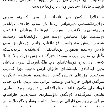
بارىپتى. جاپادان-جالعىز. ودان بارناۋلعا جٶنەيدٸ.
– قالادا ٷلكەن بٸر نانحانا بار ەدٸ. كٶبٸنە سونى
تٶڭٸرەكتەيمٸز. بٸرەۋلەر ارباعا نان تيەپ جاتادى. بٶلكەنٸ
بٸرٸنە-بٸرٸ لاقتىرىپ بەرٸپ تۇرعاندا ورتادان قاقشىپ
تٷسٸپ, تۇرا قاشامىز. تٷندە سول ناۋبايحانانىڭ ٷستٸنە
شىعىپ, پەش مۇرجاسىن قۇشاقتاپ جاتىپ ۇيىقتايمىز. مەن
بالالار ٷيٸندە ەدەۋٸر بولعاندىقتان, كٸشكەنە, تٶبەلەسكە
ىڭعايلى ەدٸم. بٸردە ومبىدا جٷرگەندە ٷش-تٶرت بالا جابىلا
كەتتٸ. ەل بەرە قويماعانداي ەم, ەلگٸلەردٸڭ بٸرٸ قاباعان
يتٸن ايتاقتادى. تايىنشاداي حايۋان ارس ەتٸپ تۇرا كەلٸپ
سوعىپ, مۇرتتاي تٷسٸرگەنٸ. ٷستٸمدە شەشەم تٸگٸپ
بەرگەن قۇلىن جارعاعىم بولماسا, ىزالى يت, تٸپتٸ, تالاپ جەپ
قوياتىنداي ەكەن. قانشا جۇلمالاعانمەن تەرٸنٸ جىرتا المادى.
ەلدەن مەزگٸلدە كٷلگەن داۋىستاردى ەستٸدٸم. قاراسام,
ەيەلٸ, ەرٸ بار ون قارالى ەرەسەك ادام سوتقار بالالاردىڭ مەنٸ