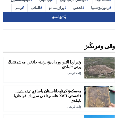
رەۆوليۋتسييا
اشتىق
وراز يساەۆ
الماتى
ومبى
بۆلىسۋ
وقى وتىرىڭىز
وتىراردا التىن وردا دەۋٸرٸنە جاتاتىن مەشٸتتٸڭ
ورنى تابىلدى
ۇلت تاريحى
مەسكەۋ كٸتاپحاناسىنان ياساۋي ٸلٸمٸنە
قاتىستى XVII عاسىرداعى سيرەك قولجازبا
تابىلدى
ۇلت تاريحى