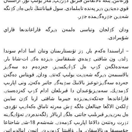
ۇرعانىن, يتكە تالاتقانىن قىزىق كٶرٸپ, مەز بولىپ تۇر. اراسىنان
قوي دەيتٸن بٸر پەندە تابىلمادى. سول قيياناتتىڭ تابى ەلٸ كٷنگە
شەيٸن جٷرەگٸمدە جٷر.
ودان كٷلجان وتباسى ەلمەن بٸرگە قاراعاندىعا قاراي
شۇبىرادى.
– اراسىندا ەكەم بار, ٶز تۋىستارىمنان وننان اسا ادام سوندا
ٶلدٸ. ون شاقتى ٷيدەي شىققانبىز. بٸزدە ەكٸ ات-شانا بار.
سەندەلگەن كٶپ ەل كٶلٸكسٸز. جەزدەم دە سەگٸز
بالاسىمەن بٸرگە شەيٸت بولىپ كەتتٸ. ودان, قويتاس دەگەن
جەردە سەگٸز-توعىز بالانىڭ سٷيەگٸ جاتىر ەكەن, ونى اپارىپ
كٶمدٸك. سەمٸزبۇعىدان دا قىرىلعان ادام كٶپ كەزدەستٸ.
قاراعاندىعا جەتكەنٸمٸزدە جيىرما شاقتى اربا كٷن سايىن
ٷلكەن الاڭعا جينالعان ەلگە ٷش مەرتە تاماق ەكەلٸپ تۇردى.
ەل بەرٸبٸر قىرىلىپ جاتتى. ەلگٸ اربالار ٶلگەندەردٸ تەۋلٸگٸنە
تٶرت رەتتەن دالاعا اپارىپ كٶمەدٸ. شەشەم 18-شٸ شاحتاعا
جۇمىسقا ورنالاسقان. ول ۋاقىتتا كٶمٸردٸ اتپەن اينالدىراتىن