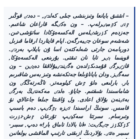
– اشتىق بايانعا وتىزىنشى جىلى كەلدٸ, – دەدٸ قوڭىر
ٷنٸ كٷمبٸرلەپ. – ون ەكٸگە قاراعان شاعىم.
جەزدەم كٶرشٸلەس الەكسەەۆكادا ساتۋشى-تىن.
شەشەم سوعان جٸبەرگەن. اپام قايتاردا ارقاما قىزىل
دوربامەن جارتى شەلەكتەن اسا ۇن بايلاپ بەردٸ.
قوينىما بٸر تابا نان تىقتى. بۇرىنعى الەكسەەۆكا,
قازٸرگٸ قۇمدىكٶلدەن ەگٸندٸبۇلاققا دەيٸن – ون
سەگٸز, ودان باياناۋىلعا جەتكەنشە وتىز بەس شاقىرىم
بار. بارلىعى ەلۋ ٷش كيلومەتر. تاڭەرتەڭگٸ ون
شاماسىندا شىقتىم. جاياۋ. ەلدٸ مەكەننٸڭ بەرگٸ
بەتٸنەن بۇلاق اعادى. ول ۋاقىتتا جىلعا جاعالاي نۋ
قامىس. سونىڭ اراسىندا تٸزە بٷگٸپ, دەم باسىپ
وتىرسام, سىرتتا سەكيٸپ تۇرعان ٷش-تٶرت
كٶككٶز جٸگٸت: «انا بالادا تاماق بار!» دەپ, سىبىر-
سىبىر ەتتٸ. بۇلاردىڭ ازىقتى تارتىپ الماقشى بولعانىن