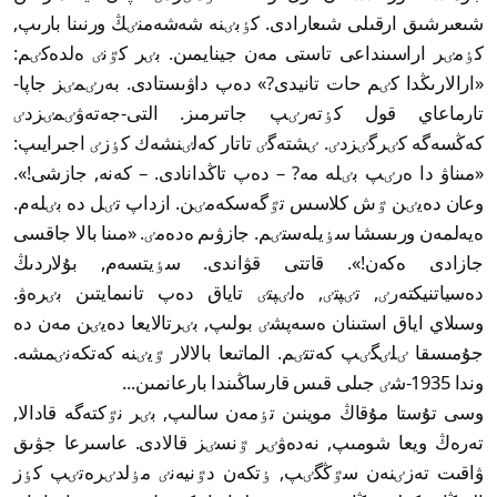
شىعىرشىق ارقىلى شىعارادى. كٶبٸنە شەشەمنٸڭ ورنىنا بارىپ,
كٶمٸر اراسىنداعى تاستى مەن جينايمىن. بٸر كٷنٸ ەلدەكٸم:
«ارالارىڭدا كٸم حات تانيدى?» دەپ داۋىستادى. بەرٸمٸز جاپا-
تارماعاي قول كٶتەرٸپ جاتىرمىز. التى-جەتەۋٸمٸزدٸ
كەڭسەگە كٸرگٸزدٸ. ٸشتەگٸ تاتار كەلٸنشەك كٶزٸ اجىرايىپ:
«مىناۋ دا ەرٸپ بٸلە مە? – دەپ تاڭدانادى. – كەنە, جازشى!».
وعان دەيٸن ٷش كلاسس تٷگەسكەمٸن. ازداپ تٸل دە بٸلەم.
ەيەلمەن ورىسشا سٶيلەستٸم. جازۋىم ەدەمٸ. «مىنا بالا جاقسى
جازادى ەكەن!». قاتتى قۋاندى. سٶيتسەم, بۇلاردىڭ
دەسياتنيكتەرٸ, تٸپتٸ, ەلٸپتٸ تاياق دەپ تانىمايتىن بٸرەۋ.
وسىلاي اياق استىنان ەسەپشٸ بولىپ, بٸرتالايعا دەيٸن مەن دە
جۇمىسقا ٸلٸگٸپ كەتتٸم. الماتىعا بالالار ٷيٸنە كەتكەنٸمشە.
وندا 1935-شٸ جىلى قىس قارساڭىندا بارعانمىن...
وسى تۇستا مۇقاڭ موينىن تٶمەن سالىپ, بٸر نٷكتەگە قادالا,
تەرەڭ ويعا شومىپ, نەدەۋٸر ٷنسٸز قالادى. عاسىرعا جۋىق
ۋاقىت تەزٸنەن سٷڭگٸپ, ٶتكەن دٷنيەنٸ مٶلدٸرەتٸپ كٶز