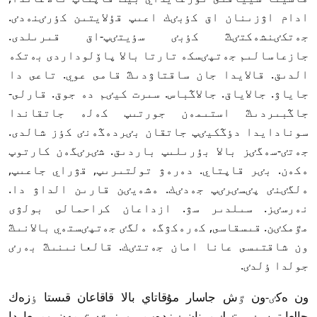
ادام اۋزىنان اق كٶبٸك اعىپ قۇلايتىن كٶرٸنەدٸ.
جەتكٸنشەكتٸڭ كٶبٸ سٶيتٸپ-اق قىرىلدى.
جازعاسالىم جەتپٸسكە تارتا بالا پاۆلوداردى بەتكە
الدىق. قالايدا جان ساقتاۋدىڭ قامى عوي. تاعى دا
جاياۋ. جالاياق. جالاڭباس. سىرت كيٸم دە جوق. قارلى-
جاڭبىردىڭ استىمەن جورتىپ كەلە جاتقاندا
سونادايدا دٶڭكيٸپ جاتقان بٸردەڭەنٸ كٶز شالدى.
جەتٸ-سەگٸز بالا بۇرىلىپ باردىق. شٸرٸگەن كارتوپ
ەكەن. بٸر قاپتاي. دەرەۋ تولتىرىپ, قۋراي جاعىپ,
ەلگٸنٸ پٸسٸرٸپ جەدٸك. ەشەيٸن قارىن الداۋ دا.
نەرسٸز. سىلدىر سۋ. ازداعان كراحمالى بولۋى
مٷمكٸن. قىسقاسى, كەرەكۋگە ەلگٸ جەتپٸستەي بالانىڭ
ون شاقتىسى عانا امان جەتتٸك. قالعانىنىڭ بەرٸ
جولدا ٶلدٸ.
ون ەكٸ-ون ٷش جاسار مۇقاتاي بالا قاقاعان قىستا ٶزەك
جالعايتىن بٸر تٸلٸم نان ٸزدەپ, پويىز ٷستٸمەن ومبىعا دا