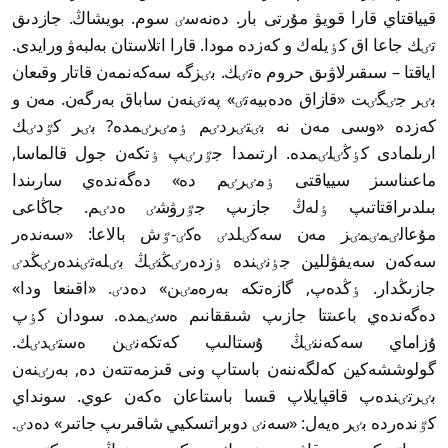
قيياقتاي قارا قويۋ مۇرتى بار. دەنەسٸ سوم. بويشاڭ. جازدىق
تٸك جاعا اق كٶيلەك و كەزدە مودا. قارا اتلاستان بەلبەۋ ورايدى.
اياقتا – سىقىرلاۋىق حروم ەتٸك. بٸزگە سەكەنمەن قاتار وقىعان
بٸر جٸگٸت «قازاق ەدەبيەتٸ» پەنٸنەن ساباق بەرگەن. مەن و
كەزدە «وسى مەن نە بٸتٸردٸم ٶمٸرٸمدە? بٸر كٷدٸك
ارىلمادى كٶڭٸلٸمدە. ارتىمدا جٷرٸپ ٶتكەن جول قالماسا,
ماعىناسىز سيياقتى ٶمٸرٸم دە» دەگەندەي سارىندا
بىلدىراقتاتىپ ٶلەڭ جازىپ جٷرۋشٸ ەدٸم. جاڭاعى
مۇعالٸمٸمٸز مەن سەكٸلدٸ ەكٸ-ٷش بالاعا: «سەندەر
سەكەن سەيفۋللين جٶنٸندە ٶزدەرٸڭنٸڭ بٸلەتٸندەرٸڭدٸ
جازىڭدار. ٶڭدەپ, گازەتكە بەرەمٸن» دەدٸ. «اقىنعا ودا»
دەگەندەي باعىتتا جازىپ شىققانىم ەسٸمدە. سودان كٶپ
ۇزاماي سەكەننٸڭ ۇستالىپ كەتكەنٸن ەستٸدٸك.
گولوششەكين كەلگەننەن باستاپ ونى قىزمەتتەن دە, بەرٸنەن
بٸرتٸندەپ قاقپايلاپ قىسا باستاعان ەكەن عوي. سونداي
كٷندەردە بٸر ەيەل: «سەنٸ دوبراتسكيي شاقىرىپ جاتىر» دەدٸ.