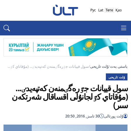
Рус
Lat
Төте
Қаз
باستى بەت
/
ۇلت تاريحى
/
سول قييانات جٷرەگٸمنەن كەتپەيدٸ... (مۇقاتاي كٷ...
ۇلت تاريحى
سول قييانات جٷرەگٸمنەن كەتپەيدٸ...
(مۇقاتاي كٷلجانۇلى اقساقال شەرتكەن
سىر)
ۇلت پورتالى
30 تامىز, 2016, 20:50