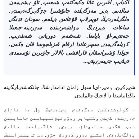
اڭداپ, اقىرىن عانا ەڭبەكتەپ شىعىپ, تاۋ ٸشٸمەن
سالدىم. بٸر مەزگٸلدە جانۇشىرا جٷگٸرگەنٸمدٸ,
ەلگٸلەردٸڭ توپىرلاپ قۋعانىن بٸلەم. سودان تٷنگٸ
ساعات بٸردٸڭ مٶلشەرٸندە سٷرٸنە-جىعىلا
جەتتٸم-اۋ بايانعا. شەشەم دوربانى شەشٸپ,
كٶيلەگٸمدٸ سىپىرعاندا ارقام قىزىلجوسا قان ەكەن.
جولدا ۇشىراسقان قاراقشى بالالار جاۋىرىن تۇسىمدى
تٸلٸپ جٸبەرٸپتٸ...
شٸركٸن, ٶمٸر-اي! سول زامان ادامدارىنىڭ جانكەشتٸلٸگٸنە
تاڭدانباسقا دا لاجىڭ قالمايدى.
– گولوششەكين دەگەندٸ بٸلەسٸڭ. ول دا قازاق
جەرٸندە كٸشٸ وكتيابر رەۆوليۋتسيياسىن جاسايمىن
دەپ لاڭدى سالدى-اۋ. ەربٸر شاڭىراققا سالىق
بەلگٸلەدٸ. استىق بەرۋ كەرەك, جٷن, ەت تاپسىراسىڭ.