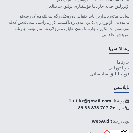
اۆتورلىق جەنە جارناما قۇقىقتارى تولىق ساقتالعان.
سايت ماتەريالدارىن پايدالانعاندا دەرەككٶزگە سٸلتەمە كٶرسەتۋ
مٸندەتتٸ. اۆتورلار پٸكٸرٸ مەن رەداكتسييا كٶزقاراسى سەيكەس كەلە
بەرمەۋٸ مٷمكٸن. جارناما مەن حابارلاندىرۋلاردىڭ مازمۇنىنا جارناما
بەرۋشٸ جاۋاپتى.
رەداكتسييا
جارناما
جوبا تۋرالى
قۇپييالىلىق ساياساتى
بايلانىس
پوشتا:
1ult.kz@gmail.com
تەل:
+7 707 878 85 89
پوددەرجكا
WebAudit