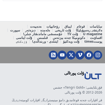
ساياسات
قوعام
ايماق
رۋحانييات
ەدەبيەت
ەكٸنشٸ رەسپۋبليكا
ۇلت تاريحى
ەلەمدە
دىزەتەر
سپورت
U magazine
ۇلت TV
جۇمىسشى ماماندىقتار جىلى!
اقساۋىت
ەكونوميكا جەنە بيزنەس
قىلمىس
ۇلت ايناسى
پوستtimes
ۇلت وبەكتيۆ
ايتىلدى - ورىندالدى!
ٶزەكتٸ
ۇلت پورتالى
قۇرىلتايشى: «Tengri Gold» جشس
2012-2026 © ۇلت پورتالى
قر اقپارات جەنە قوعامدىق دامۋ مينيسترلٸگٸ اقپارات كوميتەتٸنٸڭ
№KZ71VPY00084887 كۋەلٸگٸ بەرٸلگەن.