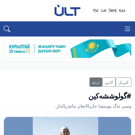
Рус
Lat
Төте
Қаз
كىرىل
لاتىن
تٶتە
#گولوششەكين
وسى تەگ بويىنشا جاريالانعان ماتەريالدار.