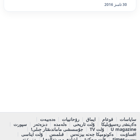
30 تامىز 2016
ساياسات
قوعام
ايماق
رۋحانييات
ەدەبيەت
ەكٸنشٸ رەسپۋبليكا
ۇلت تاريحى
ەلەمدە
دىزەتەر
سپورت
U magazine
ۇلت TV
جۇمىسشى ماماندىقتار جىلى!
اقساۋىت
ەكونوميكا جەنە بيزنەس
قىلمىس
ۇلت ايناسى
پوستtimes
ۇلت وبەكتيۆ
ايتىلدى - ورىندالدى!
ٶزەكتٸ