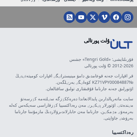
ۇلت پورتالى
قۇرىلتايشى: «Tengri Gold» جشس
2012-2026 © ۇلت پورتالى
قر اقپارات جەنە قوعامدىق دامۋ مينيسترلٸگٸ اقپارات كوميتەتٸنٸڭ
№KZ71VPY00084887 كۋەلٸگٸ بەرٸلگەن.
اۆتورلىق جەنە جارناما قۇقىقتارى تولىق ساقتالعان.
سايت ماتەريالدارىن پايدالانعاندا دەرەككٶزگە سٸلتەمە كٶرسەتۋ
مٸندەتتٸ. اۆتورلار پٸكٸرٸ مەن رەداكتسييا كٶزقاراسى سەيكەس كەلە
بەرمەۋٸ مٷمكٸن. جارناما مەن حابارلاندىرۋلاردىڭ مازمۇنىنا جارناما
بەرۋشٸ جاۋاپتى.
رەداكتسييا