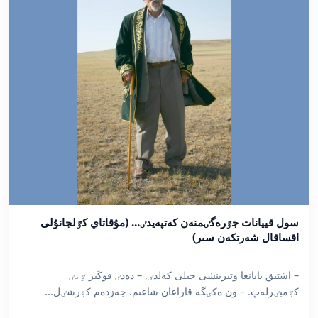
سول قييانات جٷرەگٸمنەن كەتپەيدٸ... (مۇقاتاي كٷلجانۇلى
اقساقال شەرتكەن سىر)
– اشتىق بايانعا وتىزىنشى جىلى كەلدٸ, – دەدٸ قوڭىر ٷنٸ
كٷمبٸرلەپ. – ون ەكٸگە قاراعان شاعىم. جەزدەم كٶرشٸل...