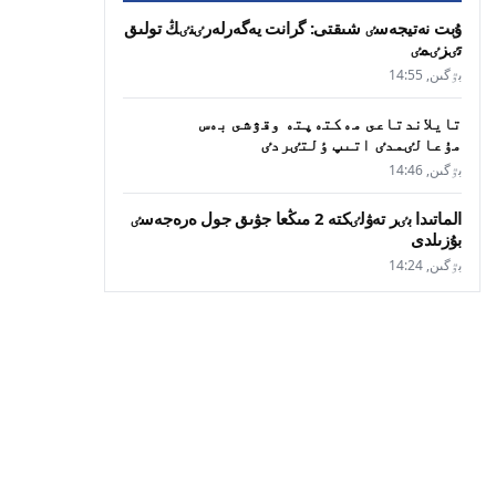
ۇبت نەتيجەسٸ شىقتى: گرانت يەگەرلەرٸنٸڭ تولىق
تٸزٸمٸ
بٷگىن, 14:55
تايلاندتاعى مەكتەپتە وقۋشى بەس
مۇعالٸمدٸ اتىپ ٶلتٸردٸ
بٷگىن, 14:46
الماتىدا بٸر تەۋلٸكتە 2 مىڭعا جۋىق جول ەرەجەسٸ
بۇزىلدى
بٷگىن, 14:24