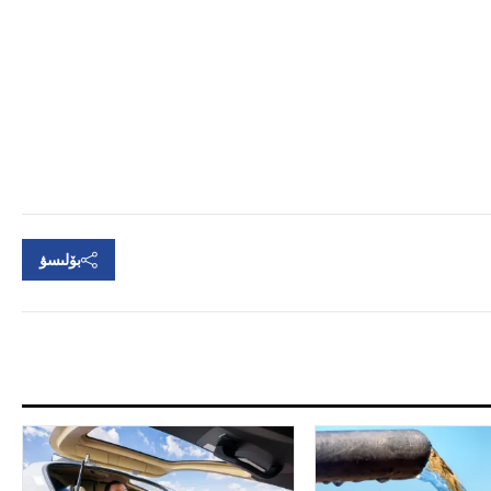
بۆلىسۋ