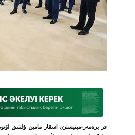
قر پرەمەر-مينيسترٸ اسقار مامين ۇلتتىق اۆتومو