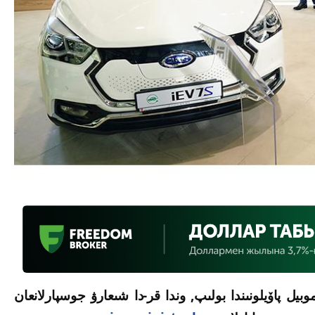
بيل پاۆيلونىندا بولىپ, وندا قر-دا شىعارۋ جوسپارلانعان