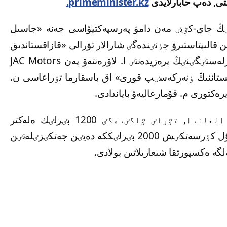
تى, دەپ حابارلايدى
primeminister.kz.
ٸنٸڭ جاي-كٷيٸ مەن دامۋ پەرسپەكتيۆاسى جەنە «جاسىل
 قالىپتاستىرۋ جٶنٸندەگٸ شارالار تۋرالى «قازاقستاندىق
اۆتوبيزنەس قاۋىمداستىعى» زاڭدى تۇلعالار بٸرلەستٸگٸنٸڭ پرەزيدەنتٸ ا. لاۆرەنتەۆ پەن JAC Motors
اقستاننىڭ ٶنەركەسٸپ قورى» اق باسقارما تٶراعاسى ن.
ەكتورى م. قۇمارعاليەۆ باياندادى.
2021 جىلى قر-دا اۆتوبۋستاردى قوسا العاندا, تٷرلٸ ٷلگٸدەگٸ 1200 بٸرلٸك ەلەكتر
كٶلٸگٸن شىعارۋ جوسپارلانعان, 2022 جىلى بۇل كٶرسەتكٸش 2000 بٸرلٸككە دەيٸن جەتكٸزٸلەتٸن
گە ەكسپورتقا شىعارىلاتىن بولادى.