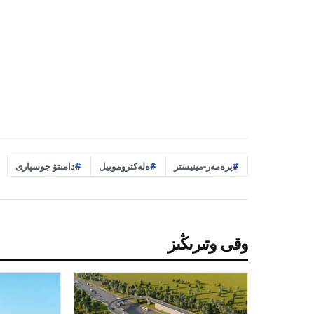
پرەمەر-مينيستر
ەلەكتروموبيل
دامىتۋ جوسپارى
وقى وتىرىڭىز