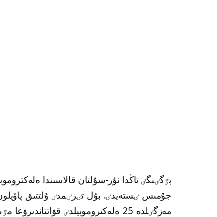
جۇمىس ٸستەيدٸ. بۇل تٸزٸمدٸ ۇلتتىق پاۆيلون اۋم