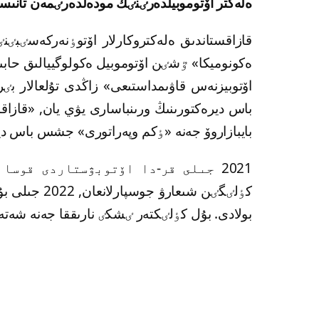
ەلەكتر اۆتوموبيلدەرٸنٸڭ مودەلدەرٸمەن تانىس
قازاقستاندىق ەلەكتروكارلار اۆتوٶنەركەسٸب
ەكونوميكا» ٷشٸن اۆتوموبيل ەكولوگييالىق حابىن
باس ديرەكتورىنىڭ ورىنباسارى يۋي يان, «قاز
بايبازاروۆ جەنە «ٶكم وپەراتورى» جشس باس دير
بولادى. بۇل كٶلٸكتەر ٸشكٸ نارىققا جەنە شەتەل