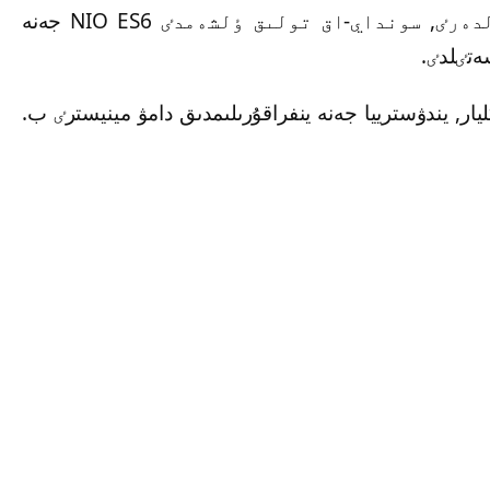
JAC IEV7S ەلەكتروموبيلدەرٸنٸڭ مودەلدەرٸ, سونداي-اق تولىق ٶلشەمدٸ NIO ES6 جەنە
ر, يندۋسترييا جەنە ينفراقۇرىلىمدىق دامۋ مينيسترٸ ب.