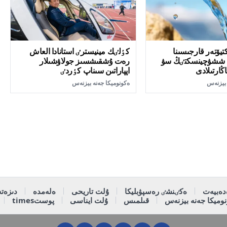
كتيۆتەر قارجىسىنا
كٶلٸك مينيسترٸ استانادا العاش
ن ششۋچينسكتٸڭ سۋ
رەت ۇشقىشسىز جولاۋشىلار
ڭارتىلادى
اپپاراتىن سىناپ كٶردٸ
 بيزنەس
ەكونوميكا جەنە بيزنەس
دەبيەت
ەكٸنشٸ رەسپۋبليكا
ۇلت تاريحى
ەلەمدە
دىزەتە
وميكا جەنە بيزنەس
قىلمىس
ۇلت ايناسى
پوستtimes