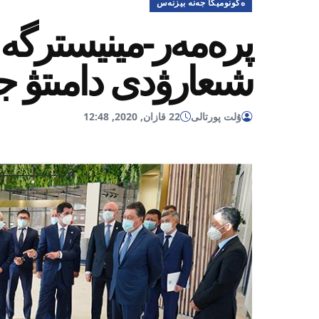
ەكونوميكا جەنە بيزنەس
پرەمەر-مينيسترگە 
شىعارۋدى دامىتۋ ج
ۇلت پورتالى
22 قازان, 2020, 12:48