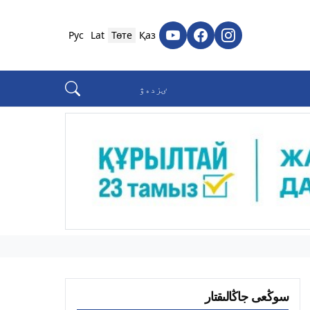
Рус
Lat
Төте
Қаз
سوڭعى جاڭالىقتار