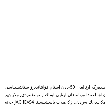
بٷگٸنگٸ تاڭدا نۇر-سۇلتان قالاسىندا ەلەكتروموبيلدەرگە ارنالعان 50-دەن استام قۋاتتاندىرۋ ستانتسيياسى
اعىندا ورناتىلعان ارنايى ايماقتار تولىقتىردى, ولار بٸر
مەزگٸلدە 25 ەلەكتروموبيلدٸ قۋاتتاندىرۋعا مٷمكٸندٸك بەرەدٸ. ٷكٸمەت باسشىسىنا JAC IEVS4 جەنە