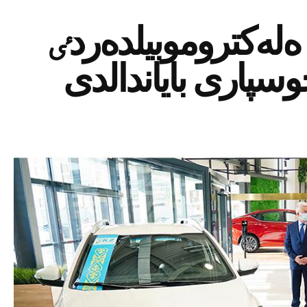
ەلەكتروموبيلدەردٸ
وسپارى باياندالدى