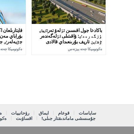
باكاد-تا جول اقىسىن تٶلەۋ تەرتٸبٸ
قايتارىلعان ا
ٶزگەرەدٸ: ۋاقىتىلى تٶلەگەندەر
بۋراباي مە
ٷشٸن تاريف بۇرىنعىداي قالادى
جٷيەلەرٸ جا
ەكونوميكا جەنە بيزنەس
ەكونوميكا جەنە
ساياسات
قوعام
ايماق
رۋحانييات
ە
جۇمىسشى ماماندىقتار جىلى!
اقساۋىت
ەكون