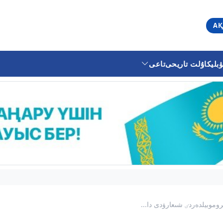
АҚ
ليكا
ۇلت تاريحى
تاعى
وموبيلدەردٸ شىعارۋدى دا...