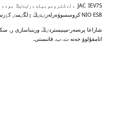
NIO ES8 كروسسوۆەرلەرٸنٸڭ ٷلگٸسٸ كٶرسەتٸلدٸ.
شاراعا پرەمەر-مينيستردٸڭ ورىنباسارى ر. سكليا
اتامقۇلوۆ جەنە ت. ب. قاتىستى.