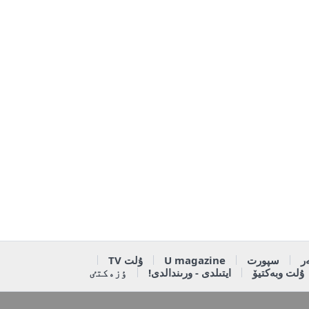
ر
سپورت
U magazine
ۇلت TV
ۇلت وبەكتيۆ
ايتىلدى - ورىندالدى!
ٶزەكتٸ