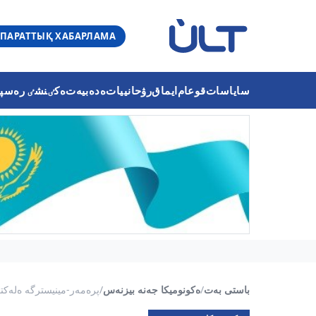
ПАРАТТЫҚ ХАБАРЛАМА
ساياسات
قوعام
ايماق
رۋحانييات
ەدەبيەت
ەكٸنشٸ رەسپۋب
باستى بەت
/
ەكونوميكا جەنە بيزنەس
/
پرەمەر-مينيسترگە ەلەكتر