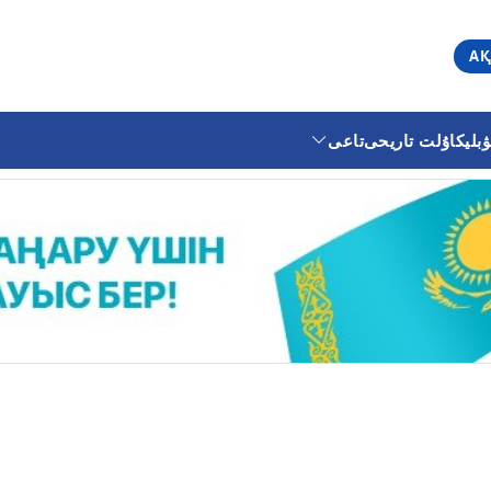
АҚ
ليكا
ۇلت تاريحى
تاعى