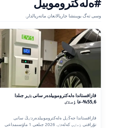
#ەلەكتروموبيل
وسى تەگ بويىنشا جاريالانعان ماتەريالدار.
قازاقستاندا ەلەكتروموبيلدەر سانى بٸر جىلدا
55,6%-عا ٶستٸ
قازاقستاندا جەڭٸل ەلەكتروموبيلدەردٸڭ سانى
تۇراقتى ٶسٸپ كەلەدٸ. 2026 جىلعى 1 ماۋسىمداعى