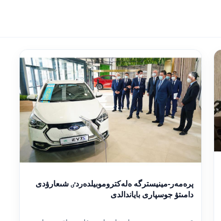
پرەمەر-مينيسترگە ەلەكتروموبيلدەردٸ شىعارۋدى
دامىتۋ جوسپارى باياندالدى