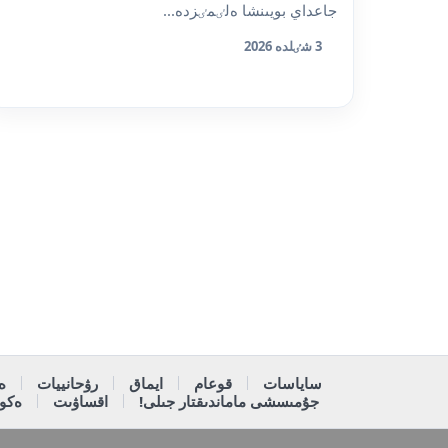
جاعداي بويىنشا ەلٸمٸزدە...
3 شٸلدە 2026
ساياسات
قوعام
ايماق
رۋحانييات
ە
جۇمىسشى ماماندىقتار جىلى!
اقساۋىت
ەكون