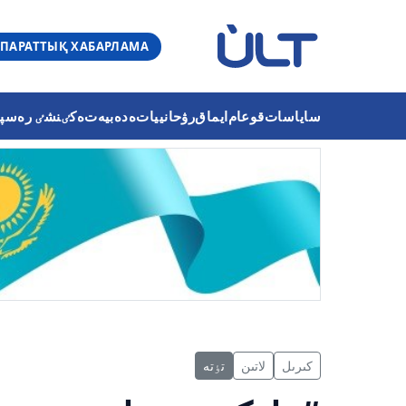
ПАРАТТЫҚ ХАБАРЛАМА
ساياسات
قوعام
ايماق
رۋحانييات
ەدەبيەت
ەكٸنشٸ رەسپۋب
كىرىل
لاتىن
تٶتە