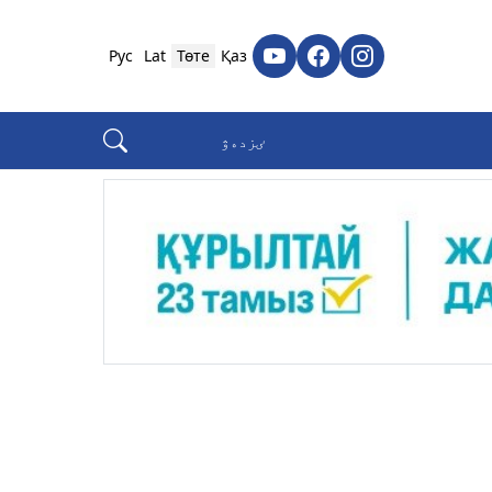
Рус
Lat
Төте
Қаз