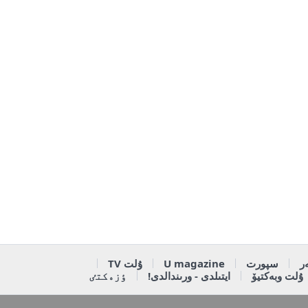
ر
سپورت
U magazine
ۇلت TV
ۇلت وبەكتيۆ
ايتىلدى - ورىندالدى!
ٶزەكتٸ