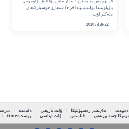
قر پرەمەر-مينيسترٸ اسقار مامين ۇلتتىق اۆتوموبيل
پاۆيلونىندا بولىپ, وندا قر-دا شىعارۋ جوسپارلانعان
ەلەكتر اۆت...
22 قازان 2020
دەبيەت
ەكٸنشٸ رەسپۋبليكا
ۇلت تاريحى
ەلەمدە
دىزەتە
وميكا جەنە بيزنەس
قىلمىس
ۇلت ايناسى
پوستtimes