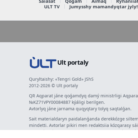
Saiasat
Qoǵam
Aimaq
Rýhaniia
ULT TV
Jumysshy mamandyqtar jyly!
Ult portaly
Quryltaishy: «Tengri Gold» JShS
2012-2026 © Ult portaly
QR Aqparat jáne qoǵamdyq damý ministrligi Aqparat
№KZ71VPY00084887 kýáligi berilgen.
Avtorlyq jáne jarnama quqyqtary tolyq saqtalǵan.
Sait materialdaryn paidalanǵanda derekkózge siltem
mindetti. Avtorlar pikiri men redaktsiia kózqarasy sá
bermeýi múmkin. Jarnama men habarlandyrýlardy