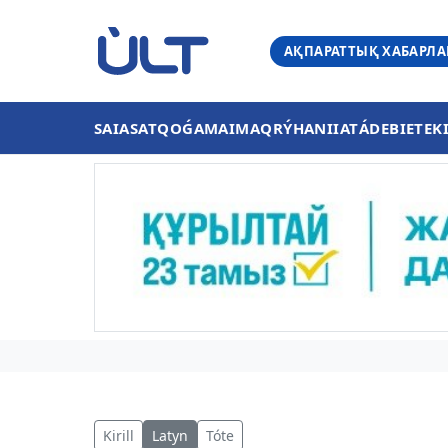
АҚПАРАТТЫҚ ХАБАРЛ
SAIASAT
QOǴAM
AIMAQ
RÝHANIIAT
ÁDEBIET
EK
Kirill
Latyn
Tóte