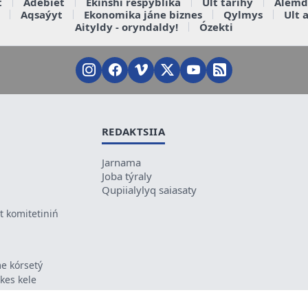
t
Ádebiet
Ekinshi respýblika
Ult tarihy
Álemd
Aqsaýyt
Ekonomika jáne biznes
Qylmys
Ult 
Aityldy - oryndaldy!
Ózekti
REDAKTSIIA
Jarnama
Joba týraly
Qupiialylyq saiasaty
 komitetiniń
e kórsetý
ikes kele
ń mazmunyna