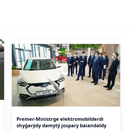
Premer-Ministrge elektromobilderdi
shyǵarýdy damytý jospary baiandaldy