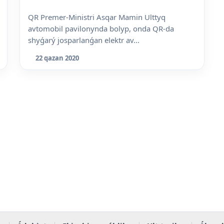
QR Premer-Ministri Asqar Mamin Ulttyq
avtomobil pavilonynda bolyp, onda QR-da
shyǵarý josparlanǵan elektr av...
22 qazan 2020