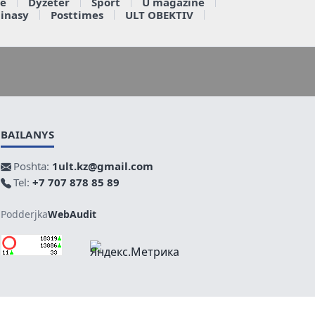
e
Dyzeter
Sport
U magazine
ainasy
Posttimes
ULT OBEKTIV
BAILANYS
Poshta:
1ult.kz@gmail.com
Tel:
+7 707 878 85 89
Podderjka
WebAudit