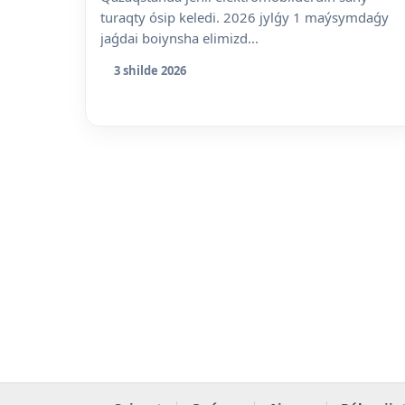
turaqty ósip keledi. 2026 jylǵy 1 maýsymdaǵy
jaǵdai boiynsha elimizd...
3 shilde 2026