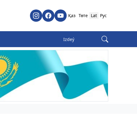
Қаз
Төте
Lat
Рус