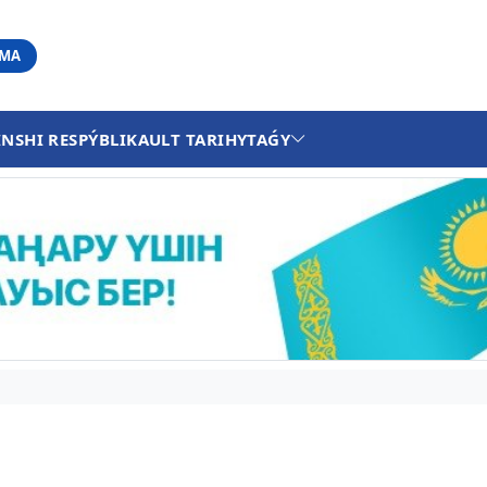
АМА
INSHI RESPÝBLIKA
ULT TARIHY
TAǴY