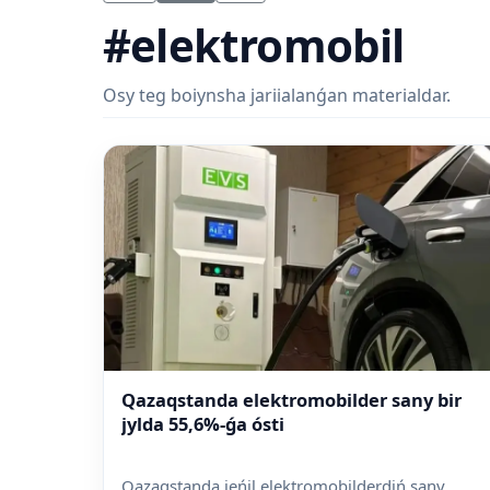
#elektromobil
Osy teg boiynsha jariialanǵan materialdar.
Qazaqstanda elektromobilder sany bir
jylda 55,6%-ǵa ósti
Qazaqstanda jeńil elektromobilderdiń sany