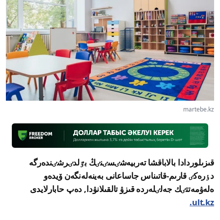
martebe.kz
قىزىلوردادا بالاباقشا تەربيەشٸسٸنٸڭ بٷلدٸرشٸندەرگە
دٶرەكٸ قارىم-قاتىناس جاساعانى بەينەلەنگەن ۆيدەو
ەلەۋمەتتٸك جەلٸلەردە قىزۋ تالقىلانۋدا, دەپ حابارلايدى
ult.kz.