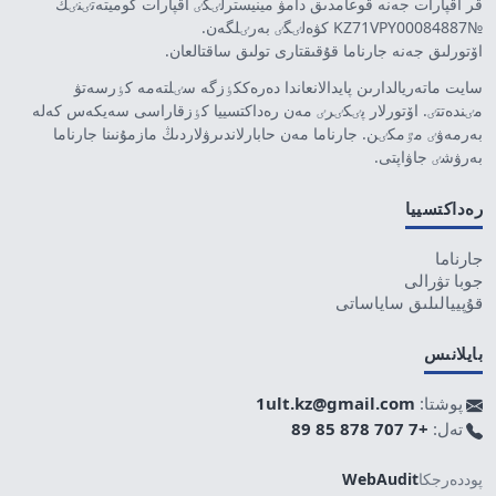
قر اقپارات جەنە قوعامدىق دامۋ مينيسترلٸگٸ اقپارات كوميتەتٸنٸڭ
№KZ71VPY00084887 كۋەلٸگٸ بەرٸلگەن.
اۆتورلىق جەنە جارناما قۇقىقتارى تولىق ساقتالعان.
سايت ماتەريالدارىن پايدالانعاندا دەرەككٶزگە سٸلتەمە كٶرسەتۋ
مٸندەتتٸ. اۆتورلار پٸكٸرٸ مەن رەداكتسييا كٶزقاراسى سەيكەس كەلە
بەرمەۋٸ مٷمكٸن. جارناما مەن حابارلاندىرۋلاردىڭ مازمۇنىنا جارناما
بەرۋشٸ جاۋاپتى.
رەداكتسييا
جارناما
جوبا تۋرالى
قۇپييالىلىق ساياساتى
بايلانىس
پوشتا:
1ult.kz@gmail.com
تەل:
+7 707 878 85 89
پوددەرجكا
WebAudit