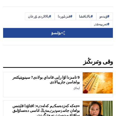
ۆيدەو
بالاباقشا
قىزىلوردا
بالالاردى ۇرعان
تەربيەشٸ
بۆلىسۋ
وقى وتىرىڭىز
9 تامىزدا اۋا رايى قانداي بولادى? سينوپتيكتەر
بولجامىن جارييالادى
ايماق
«جەكە كەزدەسكٸم كەلەدٸ»: اقتاۋدا قايتىس
بولعان جاسٶسپٸرٸمنٸڭ اناسى دەنساۋلىق
ساقتاۋ مينيسترٸنە جٷگٸندٸ