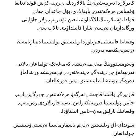
كادرلاردا تەربيەشٸنٸڭ بالالاردىڭ بٸرٸنە كٷش قولدانعانعا
ۇقساس ەرەكەتتەرٸ بايقالادى. بۇل جاعداي جەلٸ
قولدانۋشىلارىنىڭ الاڭداۋشىلىعىن تۋدىرىپ, ولار جاۋاپتى
ورگانداردان تيٸستٸ شارا قابىلداۋدى تالاپ ەتتٸ.
وقيعاعا قاتىستى قىزىلوردا وبلىستىق پوليتسييا دەپارتامەنتٸ
تٷسٸنٸكتەمە بەردٸ.
ۆەدومستۆونىڭ مەلٸمەتٸنشە, كەمەلەتكە تولماعان بالانى
تەربيەلەۋ جٶنٸندەگٸ مٸندەتتەردٸ تيٸسٸنشە ورىنداماۋ
دەرەگٸ بويىنشا قىلمىستىق ٸس قوزعالعان.
قازٸرگٸ ۋاقىتتا قاجەتتٸ تەرگەۋ ەرەكەتتەرٸ جٷرگٸزٸلٸپ
جاتىر. پوليتسييا قىزمەتكەرلەرٸ بەينەجازبالاردى زەرتتەپ,
وقيعانىڭ بارلىق مەن-جايىن انىقتاۋدا.
سونداي-اق وبلىستىق بٸلٸم باسقارماسىنا تيٸستٸ ۇسىنىس
جولدانعان.