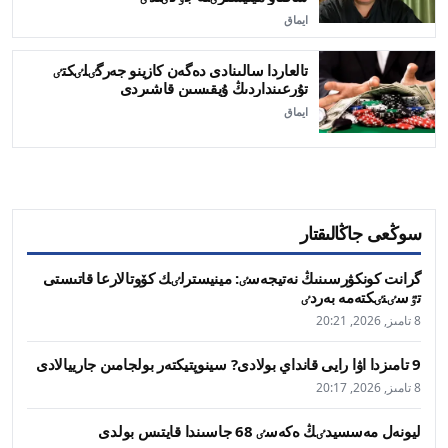
ايماق
تالعاردا سالىنادى دەگەن كازينو جەرگٸلٸكتٸ
تۇرعىنداردىڭ ۇيقىسىن قاشىردى
ايماق
سوڭعى جاڭالىقتار
گرانت كونكۋرسىنىڭ نەتيجەسٸ: مينيسترلٸك كۆوتالارعا قاتىستى
تٷسٸنٸكتەمە بەردٸ
8 تامىز, 2026, 20:21
9 تامىزدا اۋا رايى قانداي بولادى? سينوپتيكتەر بولجامىن جارييالادى
8 تامىز, 2026, 20:17
ليونەل مەسسيدٸڭ ەكەسٸ 68 جاسىندا قايتىس بولدى