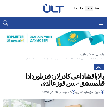
Рус
Lat
Төте
Қаз
باستى بەت
/
ايماق
/
بالاباقشاداعى كادرلار: قىزىلوردادا قىلمىستىق ٸ...
ايماق
بالاباقشاداعى كادرلار: قىزىلوردادا
قىلمىستىق ٸس قوزعالدى
اقبوتا مۇسابەكقىزى
5 ماۋسىم, 2026, 13:51