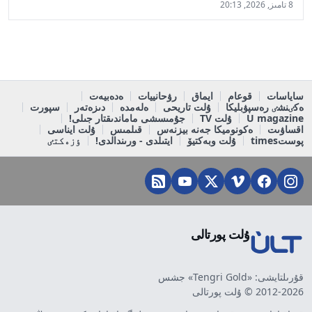
8 تامىز, 2026, 20:13
ساياسات
قوعام
ايماق
رۋحانييات
ەدەبيەت
ەكٸنشٸ رەسپۋبليكا
ۇلت تاريحى
ەلەمدە
دىزەتەر
سپورت
U magazine
ۇلت TV
جۇمىسشى ماماندىقتار جىلى!
اقساۋىت
ەكونوميكا جەنە بيزنەس
قىلمىس
ۇلت ايناسى
پوستtimes
ۇلت وبەكتيۆ
ايتىلدى - ورىندالدى!
ٶزەكتٸ
ۇلت پورتالى
قۇرىلتايشى: «Tengri Gold» جشس
2012-2026 © ۇلت پورتالى