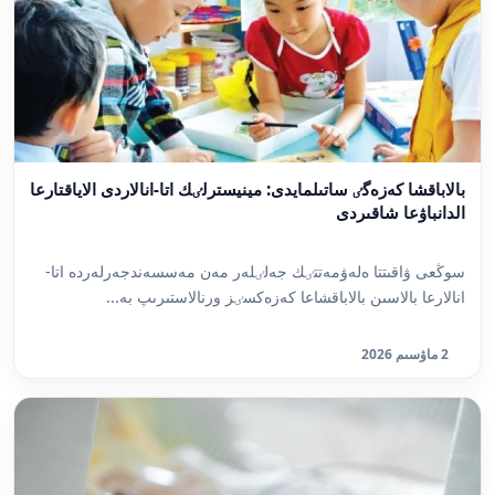
بالاباقشا كەزەگٸ ساتىلمايدى: مينيسترلٸك اتا-انالاردى الاياقتارعا
الدانباۋعا شاقىردى
سوڭعى ۋاقىتتا ەلەۋمەتتٸك جەلٸلەر مەن مەسسەندجەرلەردە اتا-
انالارعا بالاسىن بالاباقشاعا كەزەكسٸز ورنالاستىرىپ بە...
2 ماۋسىم 2026