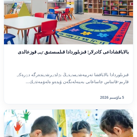
بالاباقشاداعى كادرلار: قىزىلوردادا قىلمىستىق ٸس قوزعالدى
قىزىلوردادا بالاباقشا تەربيەشٸسٸنٸڭ بٷلدٸرشٸندەرگە دٶرەكٸ
قارىم-قاتىناس جاساعانى بەينەلەنگەن ۆيدەو ەلەۋمەتتٸك...
5 ماۋسىم 2026