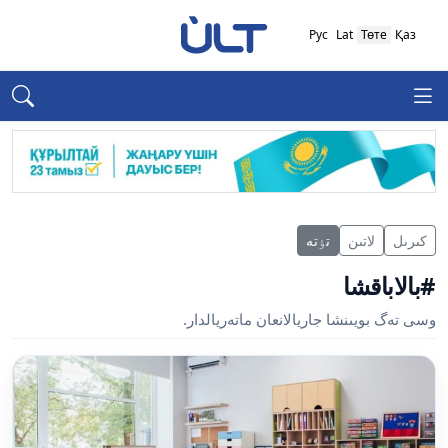
Рус
Lat
Төте
Қаз
كىرىل
لاتىن
تٶتە
#بالاباقشا
وسى تەگ بويىنشا جاريالانعان ماتەريالدار.