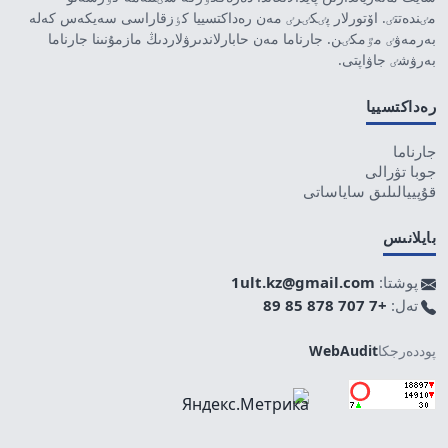
مٸندەتتٸ. اۆتورلار پٸكٸرٸ مەن رەداكتسييا كٶزقاراسى سەيكەس كەلە
بەرمەۋٸ مٷمكٸن. جارناما مەن حابارلاندىرۋلاردىڭ مازمۇنىنا جارناما
بەرۋشٸ جاۋاپتى.
رەداكتسييا
جارناما
جوبا تۋرالى
قۇپييالىلىق ساياساتى
بايلانىس
پوشتا:
1ult.kz@gmail.com
تەل:
+7 707 878 85 89
پوددەرجكا
WebAudit