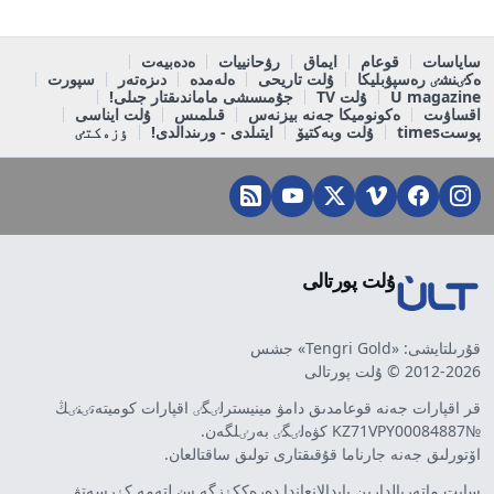
ساياسات
قوعام
ايماق
رۋحانييات
ەدەبيەت
ەكٸنشٸ رەسپۋبليكا
ۇلت تاريحى
ەلەمدە
دىزەتەر
سپورت
U magazine
ۇلت TV
جۇمىسشى ماماندىقتار جىلى!
اقساۋىت
ەكونوميكا جەنە بيزنەس
قىلمىس
ۇلت ايناسى
پوستtimes
ۇلت وبەكتيۆ
ايتىلدى - ورىندالدى!
ٶزەكتٸ
ۇلت پورتالى
قۇرىلتايشى: «Tengri Gold» جشس
2012-2026 © ۇلت پورتالى
قر اقپارات جەنە قوعامدىق دامۋ مينيسترلٸگٸ اقپارات كوميتەتٸنٸڭ
№KZ71VPY00084887 كۋەلٸگٸ بەرٸلگەن.
اۆتورلىق جەنە جارناما قۇقىقتارى تولىق ساقتالعان.
سايت ماتەريالدارىن پايدالانعاندا دەرەككٶزگە سٸلتەمە كٶرسەتۋ