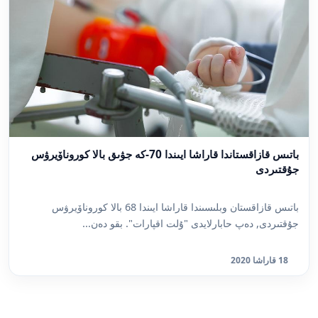
باتىس قازاقستاندا قاراشا ايىندا 70-كە جۋىق بالا كوروناۆيرۋس
جۇقتىردى
باتىس قازاقستان وبلىسىندا قاراشا ايىندا 68 بالا كوروناۆيرۋس
جۇقتىردى, دەپ حابارلايدى "ۇلت اقپارات". بقو دەن...
18 قاراشا 2020