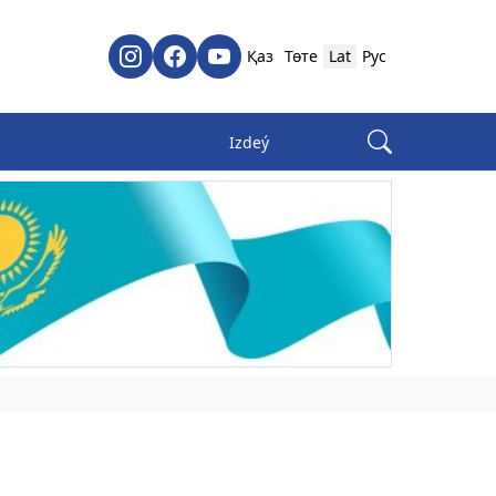
Қаз
Төте
Lat
Рус