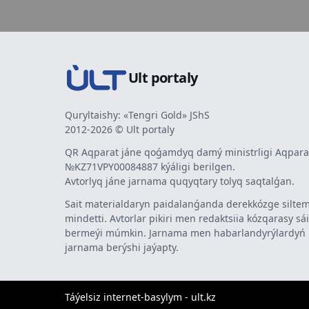
Ult portaly
Quryltaishy: «Tengri Gold» JShS
2012-2026 © Ult portaly
QR Aqparat jáne qoǵamdyq damý ministrligi Aqparat
№KZ71VPY00084887 kýáligi berilgen.
Avtorlyq jáne jarnama quqyqtary tolyq saqtalǵan.
Sait materialdaryn paidalanǵanda derekkózge siltem
mindetti. Avtorlar pikiri men redaktsiia kózqarasy sá
bermeýi múmkin. Jarnama men habarlandyrýlardy
jarnama berýshi jaýapty.
Táýelsiz internet-basylym - ult.kz