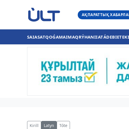
АҚПАРАТТЫҚ ХАБАРЛ
SAIASAT
QOǴAM
AIMAQ
RÝHANIIAT
ÁDEBIET
EK
Kirill
Latyn
Tóte