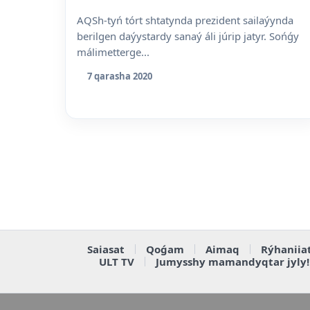
AQSh-tyń tórt shtatynda prezident sailaýynda
berilgen daýystardy sanaý áli júrip jatyr. Sońǵy
málimetterge...
7 qarasha 2020
Saiasat
Qoǵam
Aimaq
Rýhaniia
ULT TV
Jumysshy mamandyqtar jyly!