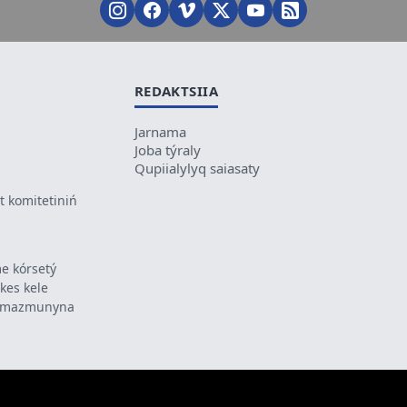
REDAKTSIIA
Jarnama
Joba týraly
Qupiialylyq saiasaty
 komitetiniń
e kórsetý
ikes kele
ń mazmunyna