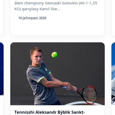
álem chempiony Gennadii Golovkin (40-1-1,35
KO) qarsylasy Kamil She...
19 jeltoqsan 2020
Tennisshi Aleksandr Býblik Sankt-