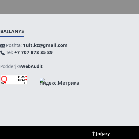
BAILANYS
Poshta:
1ult.kz@gmail.com
Tel:
+7 707 878 85 89
Podderjka
WebAudit
Joǵary