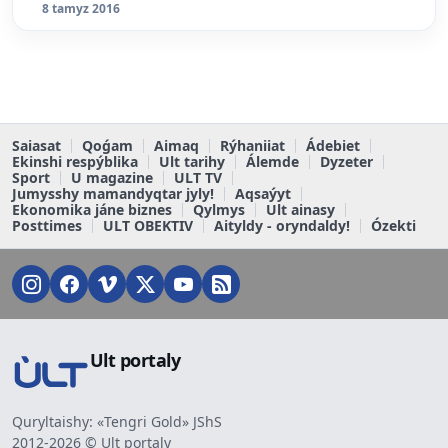
8 tamyz 2016
Saiasat
Qoǵam
Aimaq
Rýhaniiat
Ádebiet
Ekinshi respýblika
Ult tarihy
Álemde
Dyzeter
Sport
U magazine
ULT TV
Jumysshy mamandyqtar jyly!
Aqsaýyt
Ekonomika jáne biznes
Qylmys
Ult ainasy
Posttimes
ULT OBEKTIV
Aityldy - oryndaldy!
Ózekti
Ult portaly
Quryltaishy: «Tengri Gold» JShS
2012-2026 © Ult portaly