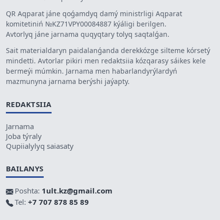
QR Aqparat jáne qoǵamdyq damý ministrligi Aqparat
komitetiniń №KZ71VPY00084887 kýáligi berilgen.
Avtorlyq jáne jarnama quqyqtary tolyq saqtalǵan.
Sait materialdaryn paidalanǵanda derekkózge silteme kórsetý
mindetti. Avtorlar pikiri men redaktsiia kózqarasy sáikes kele
bermeýi múmkin. Jarnama men habarlandyrýlardyń
mazmunyna jarnama berýshi jaýapty.
REDAKTSIIA
Jarnama
Joba týraly
Qupiialylyq saiasaty
BAILANYS
Poshta:
1ult.kz@gmail.com
Tel:
+7 707 878 85 89