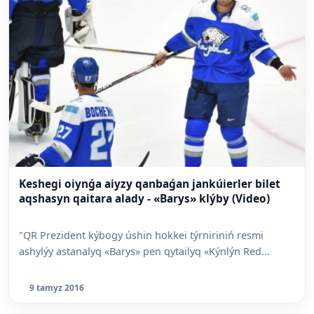
Keshegi oiynǵa aiyzy qanbaǵan jankúierler bilet
aqshasyn qaitara alady - «Barys» klýby (Video)
"QR Prezident kýbogy úshin hokkei týrniriniń resmi
ashylýy astanalyq «Barys» pen qytailyq «Kýnlýn Red...
9 tamyz 2016