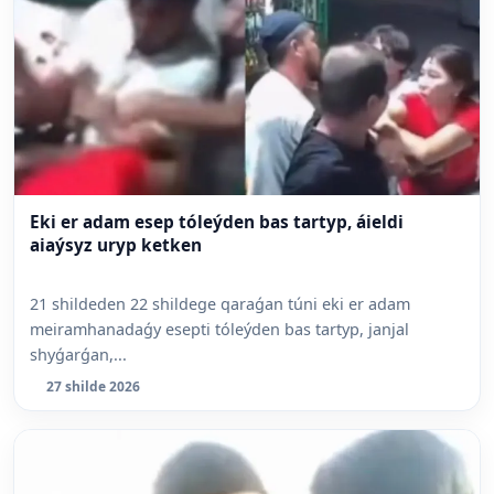
Eki er adam esep tóleýden bas tartyp, áieldi
aiaýsyz uryp ketken
21 shildeden 22 shildege qaraǵan túni eki er adam
meiramhanadaǵy esepti tóleýden bas tartyp, janjal
shyǵarǵan,...
27 shilde 2026