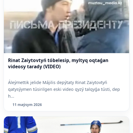
Rinat Zaiytovtyń tóbelesip, myltyq oqtaǵan
videosy tarady (VIDEO)
Áleýmettik jelide Májilis depýtaty Rinat Zaiytovtyń
qatysýymen túsirilgen eski video qyzý talqyǵa tústi, dep
h...
11 maýsym 2026