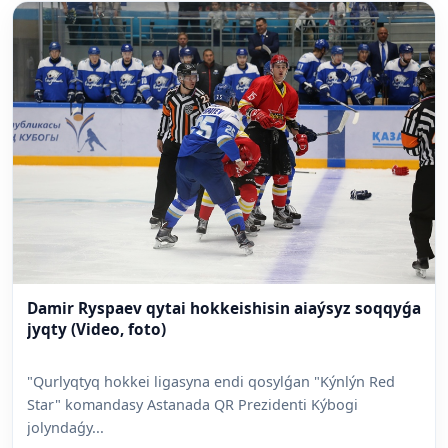
Damir Ryspaev qytai hokkeishisin aiaýsyz soqqyǵa
jyqty (Video, foto)
"Qurlyqtyq hokkei ligasyna endi qosylǵan "Kýnlýn Red
Star" komandasy Astanada QR Prezidenti Kýbogi
jolyndaǵy...