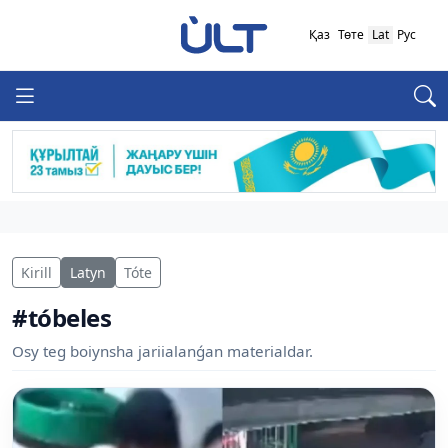
Қаз
Төте
Lat
Рус
Kirill
Latyn
Tóte
#tóbeles
Osy teg boiynsha jariialanǵan materialdar.