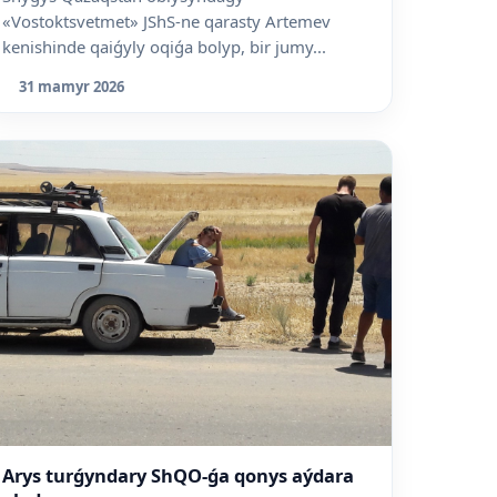
«Vostoktsvetmet» JShS-ne qarasty Artemev
kenishinde qaiǵyly oqiǵa bolyp, bir jumy...
31 mamyr 2026
Arys turǵyndary ShQO-ǵa qonys aýdara