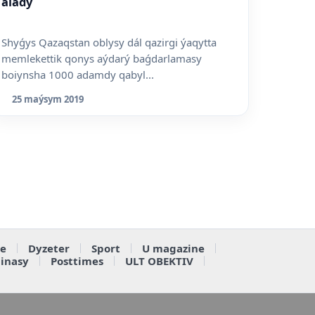
alady
Shyǵys Qazaqstan oblysy dál qazirgi ýaqytta
memlekettik qonys aýdarý baǵdarlamasy
boiynsha 1000 adamdy qabyl...
25 maýsym 2019
e
Dyzeter
Sport
U magazine
ainasy
Posttimes
ULT OBEKTIV