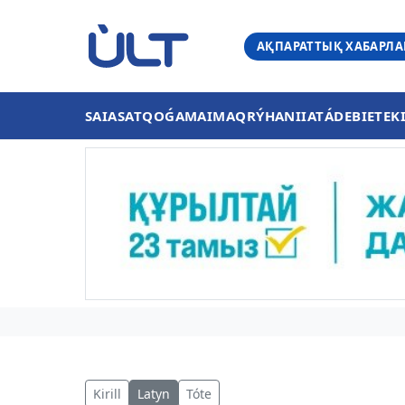
АҚПАРАТТЫҚ ХАБАРЛ
SAIASAT
QOǴAM
AIMAQ
RÝHANIIAT
ÁDEBIET
EK
Kirill
Latyn
Tóte