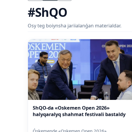
#ShQO
Osy teg boiynsha jariialanǵan materialdar.
ShQO-da «Oskemen Open 2026»
halyqaralyq shahmat festivali bastaldy
Óskemende «Oskemen Open 2026»