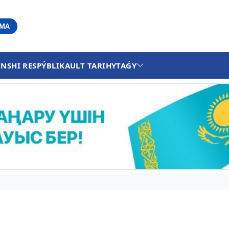
АМА
INSHI RESPÝBLIKA
ULT TARIHY
TAǴY