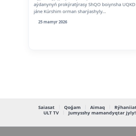
aýdanynyń prokýratýrasy ShQO boiynsha UQKD
jáne Kúrshim orman sharýashyly...
25 mamyr 2026
Saiasat
Qoǵam
Aimaq
Rýhaniia
ULT TV
Jumysshy mamandyqtar jyly!