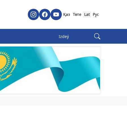
Қаз
Төте
Lat
Рус