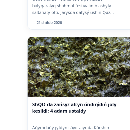
halyqaralyq shahmat festivaliniń ashylý
saltanaty ótti. Jarysqa qatysý úshin Qaz...
21 shilde 2026
ShQO-da zańsyz altyn óndirýdiń joly
kesildi: 4 adam ustaldy
Aǵymdaǵy jyldyń sáýir aiynda Kúrshim