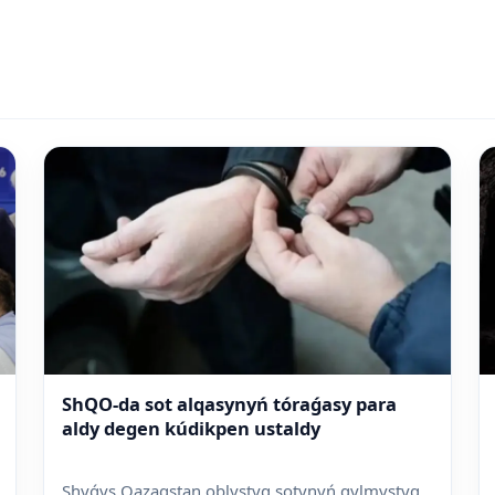
ShQO-da sot alqasynyń tóraǵasy para
aldy degen kúdikpen ustaldy
Shyǵys Qazaqstan oblystyq sotynyń qylmystyq