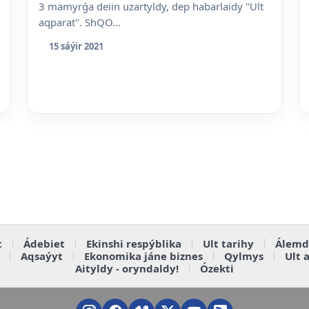
3 mamyrǵa deiin uzartyldy, dep habarlaidy "Ult
aqparat". ShQO...
15 sáýir 2021
t
Ádebiet
Ekinshi respýblika
Ult tarihy
Álemd
Aqsaýyt
Ekonomika jáne biznes
Qylmys
Ult 
Aityldy - oryndaldy!
Ózekti