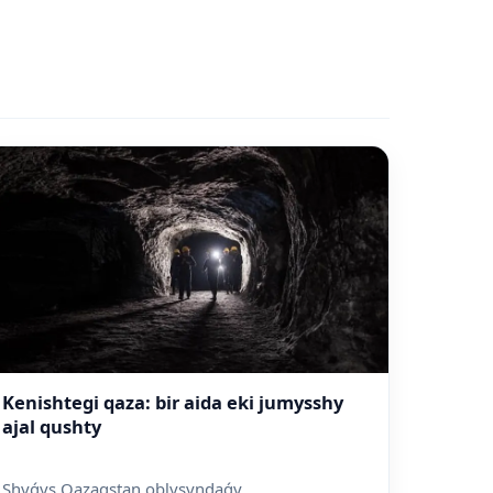
Kenishtegi qaza: bir aida eki jumysshy
ajal qushty
Shyǵys Qazaqstan oblysyndaǵy