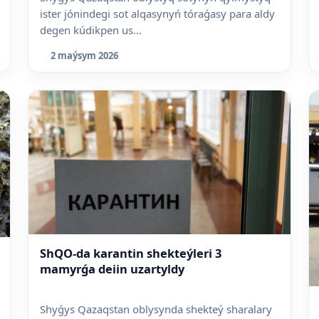
ister jónindegi sot alqasynyń tóraǵasy para aldy
degen kúdikpen us...
2 maýsym 2026
ShQO-da karantin shekteýleri 3
mamyrǵa deiin uzartyldy
Shyǵys Qazaqstan oblysynda shekteý sharalary