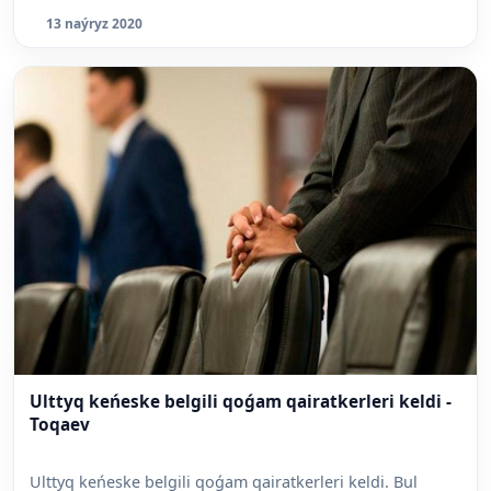
13 naýryz 2020
Ulttyq keńeske belgili qoǵam qairatkerleri keldi -
Toqaev
Ulttyq keńeske belgili qoǵam qairatkerleri keldi. Bul