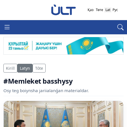
Қаз
Төте
Lat
Рус
Kirill
Latyn
Tóte
#Memleket basshysy
Osy teg boiynsha jariialanǵan materialdar.