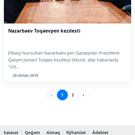
Nazarbaev Toqaevpen kezdesti
Elbasy Nursultan Nazarbaev pen Qazaqstan Prezidenti
Qasym-Jomart Toqaev kezdesý ótkizdi, dep habarlaidy
"Ult...
29 shilde 2019
‹
1
2
›
Saiasat
Qoǵam
Aimaq
Rýhaniiat
Ádebiet