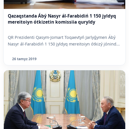
Qazaqstanda Ábý Nasyr ál-Farabidiń 1 150 jyldyq
mereitoiyn ótkizetin komissiia quryldy
QR Prezidenti Qasym-Jomart Toqaevtyń Jarlyǵymen Ábý
Nasyr ál-Farabidiń 1 150 jyldyq mereitoiyn ótkizý jónind...
26 tamyz 2019