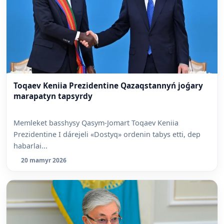
Toqaev Keniia Prezidentine Qazaqstannyń joǵary
marapatyn tapsyrdy
Memleket basshysy Qasym-Jomart Toqaev Keniia
Prezidentine I dárejeli «Dostyq» ordenin tabys etti, dep
habarlai...
20 mamyr 2026