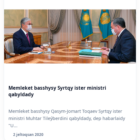
Memleket basshysy Syrtqy ister ministri
qabyldady
Memleket basshysy Qasym-Jomart Toqaev Syrtqy ister
ministri Muhtar Tileýberdini qabyldady, dep habarlaidy
"U...
2 jeltoqsan 2020