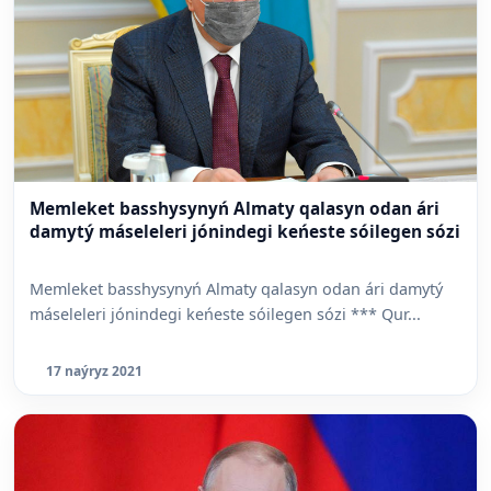
Memleket basshysynyń Almaty qalasyn odan ári
damytý máseleleri jónindegi keńeste sóilegen sózi
Memleket basshysynyń Almaty qalasyn odan ári damytý
máseleleri jónindegi keńeste sóilegen sózi *** Qur...
17 naýryz 2021