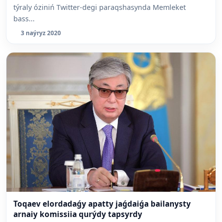
týraly óziniń Twitter-degi paraqshasynda Memleket
bass...
3 naýryz 2020
Toqaev elordadaǵy apatty jaǵdaiǵa bailanysty
arnaiy komissiia qurýdy tapsyrdy