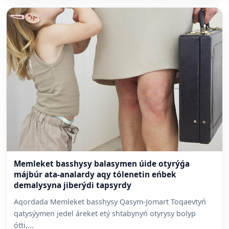
Memleket basshysy balasymen úide otyrýǵa
májbúr ata-analardy aqy tólenetin eńbek
demalysyna jiberýdi tapsyrdy
Aqordada Memleket basshysy Qasym-Jomart Toqaevtyń
qatysýymen jedel áreket etý shtabynyń otyrysy bolyp
ótti,...