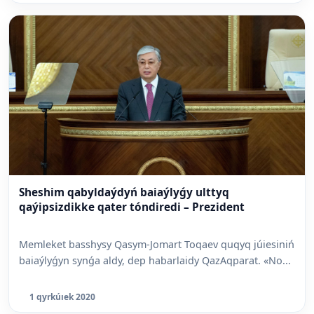
Sheshim qabyldaýdyń baiaýlyǵy ulttyq
qaýipsizdikke qater tóndiredi – Prezident
Memleket basshysy Qasym-Jomart Toqaev quqyq júiesiniń
baiaýlyǵyn synǵa aldy, dep habarlaidy QazAqparat. «No...
1 qyrkúıek 2020