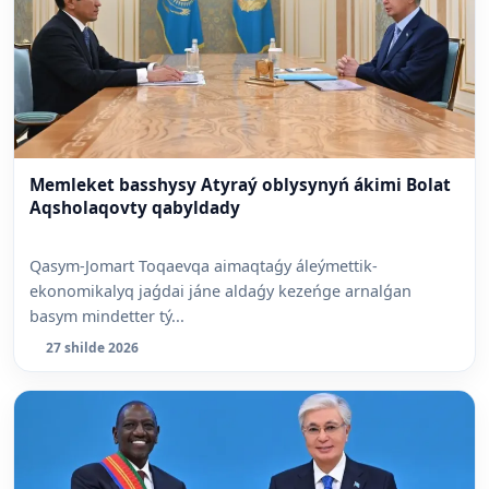
Memleket basshysy Atyraý oblysynyń ákimi Bolat
Aqsholaqovty qabyldady
Qasym-Jomart Toqaevqa aimaqtaǵy áleýmettik-
ekonomikalyq jaǵdai jáne aldaǵy kezeńge arnalǵan
basym mindetter tý...
27 shilde 2026