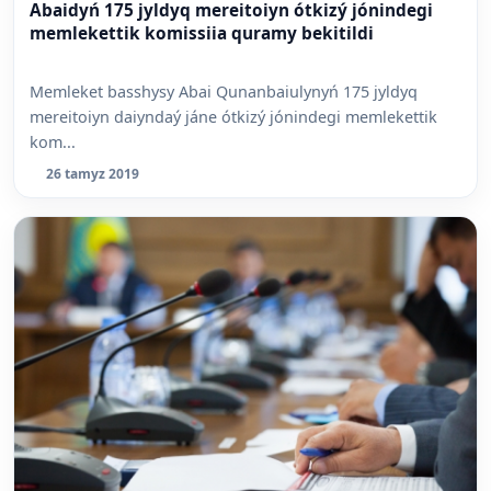
Abaidyń 175 jyldyq mereitoiyn ótkizý jónindegi
memlekettik komissiia quramy bekitildi
Memleket basshysy Abai Qunanbaiulynyń 175 jyldyq
mereitoiyn daiyndaý jáne ótkizý jónindegi memlekettik
kom...
26 tamyz 2019