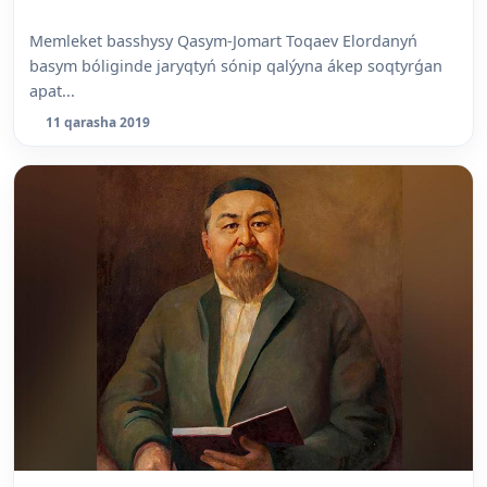
Memleket basshysy Qasym-Jomart Toqaev Elordanyń
basym bóliginde jaryqtyń sónip qalýyna ákep soqtyrǵan
apat...
11 qarasha 2019