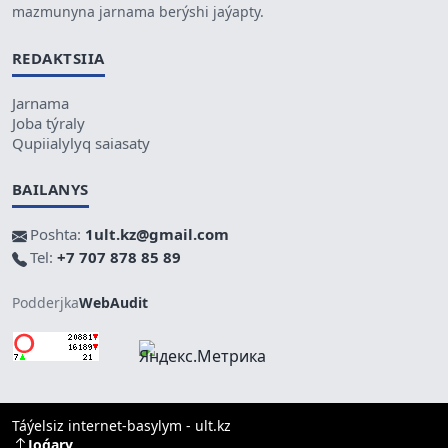
mazmunyna jarnama berýshi jaýapty.
REDAKTSIIA
Jarnama
Joba týraly
Qupiialylyq saiasaty
BAILANYS
Poshta:
1ult.kz@gmail.com
Tel:
+7 707 878 85 89
Podderjka
WebAudit
Táýelsiz internet-basylym - ult.kz
Joǵary