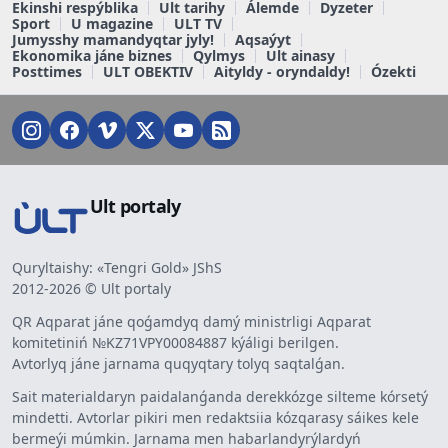
Ekinshi respýblika
Ult tarihy
Álemde
Dyzeter
Sport
U magazine
ULT TV
Jumysshy mamandyqtar jyly!
Aqsaýyt
Ekonomika jáne biznes
Qylmys
Ult ainasy
Posttimes
ULT OBEKTIV
Aityldy - oryndaldy!
Ózekti
Ult portaly
Quryltaishy: «Tengri Gold» JShS
2012-2026 © Ult portaly
QR Aqparat jáne qoǵamdyq damý ministrligi Aqparat
komitetiniń №KZ71VPY00084887 kýáligi berilgen.
Avtorlyq jáne jarnama quqyqtary tolyq saqtalǵan.
Sait materialdaryn paidalanǵanda derekkózge silteme kórsetý
mindetti. Avtorlar pikiri men redaktsiia kózqarasy sáikes kele
bermeýi múmkin. Jarnama men habarlandyrýlardyń