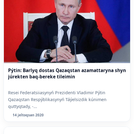
Pýtin: Barlyq dostas Qazaqstan azamattaryna shyn
júrekten baq-bereke tileimin
Resei Federatsiiasynyń Prezidenti Vladimir Pýtin
Qazaqstan Respýblikasynyń Táýelsizdik kúnimen
quttyqtady, -...
14 jeltoqsan 2020