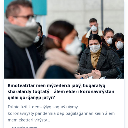
Kinoteatrlar men mýzeilerdi jabý, buqaralyq
sharalardy toqtatý – álem elderi koronavirýstan
qalai qorǵanyp jatyr?
Dúniejúzilik densaýlyq saqtaý uiymy
koronavirýsty pandemiia dep baǵalaǵannan keiin álem
memleketteri virýsty...