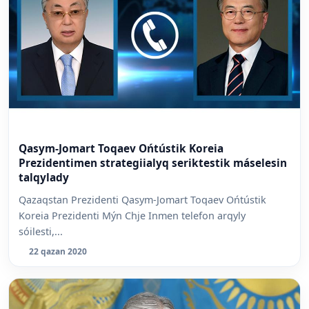
Qasym-Jomart Toqaev Ońtústik Koreia
Prezidentimen strategiialyq seriktestik máselesin
talqylady
Qazaqstan Prezidenti Qasym-Jomart Toqaev Ońtústik
Koreia Prezidenti Mýn Chje Inmen telefon arqyly
sóilesti,...
22 qazan 2020