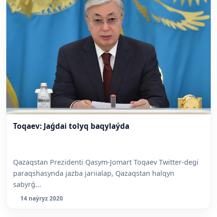
Toqaev: Jaǵdai tolyq baqylaýda
Qazaqstan Prezidenti Qasym-Jomart Toqaev Twitter-degi
paraqshasynda jazba jariialap, Qazaqstan halqyn
sabyrǵ...
14 naýryz 2020