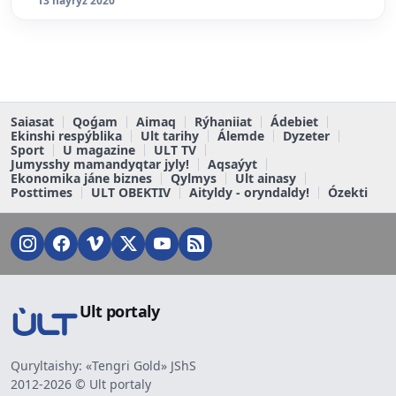
13 naýryz 2020
Saiasat
Qoǵam
Aimaq
Rýhaniiat
Ádebiet
Ekinshi respýblika
Ult tarihy
Álemde
Dyzeter
Sport
U magazine
ULT TV
Jumysshy mamandyqtar jyly!
Aqsaýyt
Ekonomika jáne biznes
Qylmys
Ult ainasy
Posttimes
ULT OBEKTIV
Aityldy - oryndaldy!
Ózekti
Ult portaly
Quryltaishy: «Tengri Gold» JShS
2012-2026 © Ult portaly