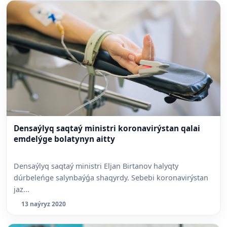
Densaýlyq saqtaý ministri koronavirýstan qalai
emdelýge bolatynyn aitty
Densaýlyq saqtaý ministri Eljan Birtanov halyqty
dúrbeleńge salynbaýǵa shaqyrdy. Sebebi koronavirýstan
jaz...
13 naýryz 2020