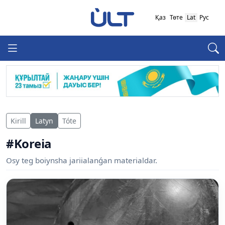
Қаз
Төте
Lat
Рус
Kirill
Latyn
Tóte
#Koreia
Osy teg boiynsha jariialanǵan materialdar.