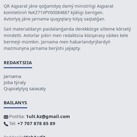
QR Aqparat jáne qoǵamdyq damý ministrligi Aqparat
komitetiniń №KZ71VPY00084887 kýáligi berilgen.
Avtorlyq jáne jarnama quqyqtary tolyq saqtalǵan.
Sait materialdaryn paidalanǵanda derekkózge silteme kórsetý
mindetti. Avtorlar pikiri men redaktsiia kózqarasy sáikes kele
bermeýi múmkin. Jarnama men habarlandyrýlardyń
mazmunyna jarnama berýshi jaýapty.
REDAKTSIIA
Jarnama
Joba týraly
Qupiialylyq saiasaty
BAILANYS
Poshta:
1ult.kz@gmail.com
Tel:
+7 707 878 85 89