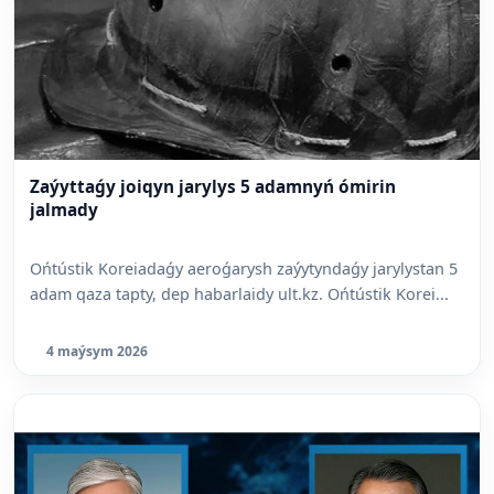
Zaýyttaǵy joiqyn jarylys 5 adamnyń ómirin
jalmady
Ońtústik Koreiadaǵy aeroǵarysh zaýytyndaǵy jarylystan 5
adam qaza tapty, dep habarlaidy ult.kz. Ońtústik Korei...
4 maýsym 2026