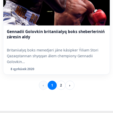
Gennadii Golovkin britaniialyq boks sheberleriniń
záresin aldy
Britaniialyq boks menedjeri jáne kásipker Ýiliam Stori
Qazaqstannan shyqqan álem chempiony Gennadii
Golovkin...
8 qyrkúıek 2020
‹
1
2
›