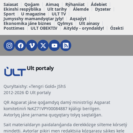
Saiasat
Qoǵam
Aimaq
Rýhaniiat
Ádebiet
Ekinshi respýblika
Ult tarihy
Álemde
Dyzeter
Sport
U magazine
ULT TV
Jumysshy mamandyqtar jyly!
Aqsaýyt
Ekonomika jáne biznes
Qylmys
Ult ainasy
Posttimes
ULT OBEKTIV
Aityldy - oryndaldy!
Ózekti
Ult portaly
Quryltaishy: «Tengri Gold» JShS
2012-2026 © Ult portaly
QR Aqparat jáne qoǵamdyq damý ministrligi Aqparat
komitetiniń №KZ71VPY00084887 kýáligi berilgen.
Avtorlyq jáne jarnama quqyqtary tolyq saqtalǵan.
Sait materialdaryn paidalanǵanda derekkózge silteme kórsetý
mindetti. Avtorlar pikiri men redaktsiia kózqarasy sáikes kele