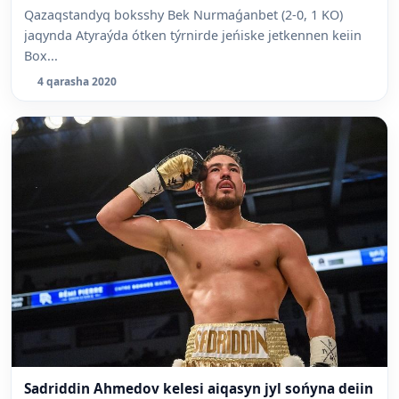
Qazaqstandyq boksshy Bek Nurmaǵanbet (2-0, 1 KO)
jaqynda Atyraýda ótken týrnirde jeńiske jetkennen keiin
Box...
4 qarasha 2020
Sadriddin Ahmedov kelesi aiqasyn jyl sońyna deiin