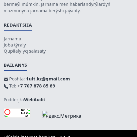
bermeýi múmkin. Jarnama men habarlandyrýlardyń
mazmunyna jarnama berýshi jaýapty.
REDAKTSIIA
Jarnama
Joba týraly
Qupiialylyq saiasaty
BAILANYS
Poshta:
1ult.kz@gmail.com
Tel:
+7 707 878 85 89
Podderjka
WebAudit