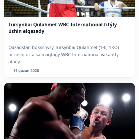
Tursynbai Qulahmet WBC International titýly
úshin aiqasady
Qazaqstan boksshysy Tursynbai Qulahmet (1-0, 1KO)
birinshi orta salmaqtaǵy WBC International vakantty
ataǵy...
14 qazan 2020