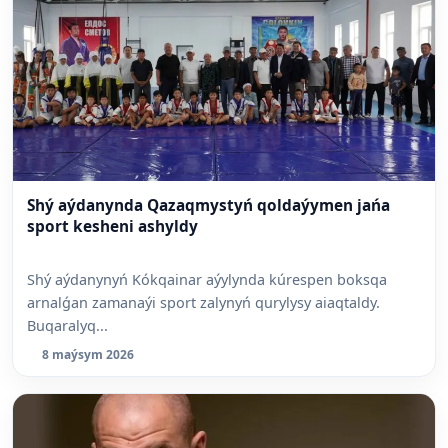
Shý aýdanynda Qazaqmystyń qoldaýymen jańa
sport kesheni ashyldy
Shý aýdanynyń Kókqainar aýylynda kúrespen boksqa
arnalǵan zamanaýi sport zalynyń qurylysy aiaqtaldy.
Buqaralyq...
8 maýsym 2026