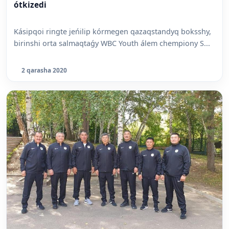
ótkizedi
Kásipqoi ringte jeńilip kórmegen qazaqstandyq boksshy,
birinshi orta salmaqtaǵy WBC Youth álem chempiony S...
2 qarasha 2020