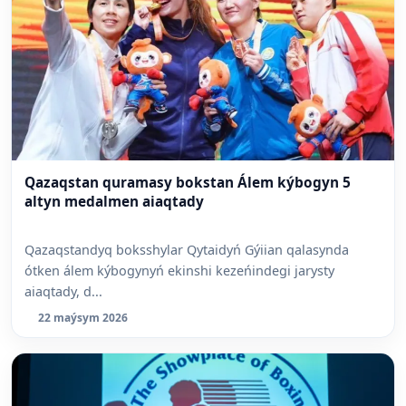
Qazaqstan quramasy bokstan Álem kýbogyn 5
altyn medalmen aiaqtady
Qazaqstandyq boksshylar Qytaidyń Gýiian qalasynda
ótken álem kýbogynyń ekinshi kezeńindegi jarysty
aiaqtady, d...
22 maýsym 2026