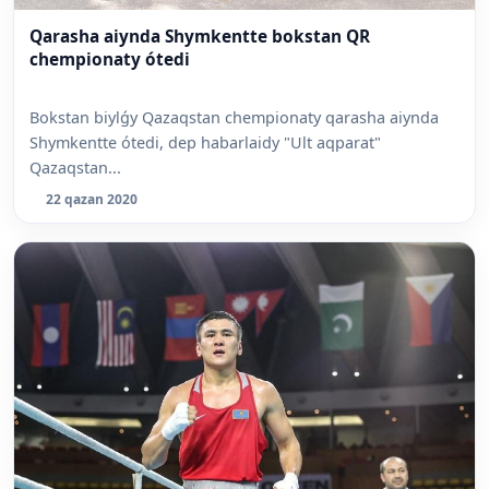
Qarasha aiynda Shymkentte bokstan QR
chempionaty ótedi
Bokstan biylǵy Qazaqstan chempionaty qarasha aiynda
Shymkentte ótedi, dep habarlaidy "Ult aqparat"
Qazaqstan...
22 qazan 2020