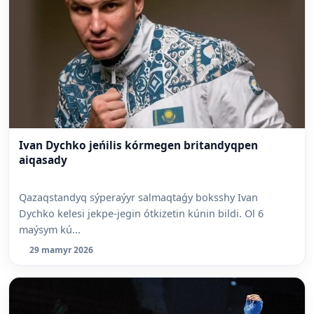
Ivan Dychko jeńilis kórmegen britandyqpen
aiqasady
Qazaqstandyq sýperaýyr salmaqtaǵy boksshy Ivan
Dychko kelesi jekpe-jegin ótkizetin kúnin bildi. Ol 6
maýsym kú...
29 mamyr 2026