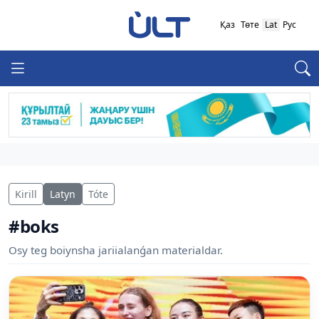
Қаз
Төте
Lat
Рус
Kirill
Latyn
Tóte
#boks
Osy teg boiynsha jariialanǵan materialdar.