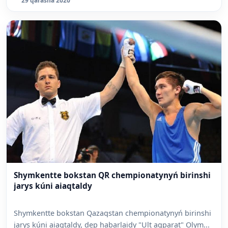
29 qarasha 2020
Shymkentte bokstan QR chempionatynyń birinshi
jarys kúni aiaqtaldy
Shymkentte bokstan Qazaqstan chempionatynyń birinshi
jarys kúni aiaqtaldy, dep habarlaidy "Ult aqparat" Olym...