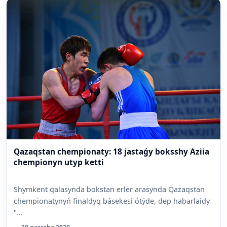
Qazaqstan chempionaty: 18 jastaǵy boksshy Aziia
chempionyn utyp ketti
Shymkent qalasynda bokstan erler arasynda Qazaqstan
chempionatynyń finaldyq básekesi ótýde, dep habarlaidy
"...