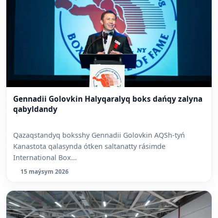
Gennadii Golovkin Halyqaralyq boks dańqy zalyna
qabyldandy
Qazaqstandyq boksshy Gennadii Golovkin AQSh-tyń
Kanastota qalasynda ótken saltanatty rásimde
International Box...
15 maýsym 2026