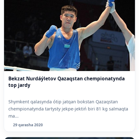
Bekzat Nurdáýletov Qazaqstan chempionatynda
top jardy
Shymkent qalasynda ótip jatqan bokstan Qazaqstan
chempionatynda tartysty jekpe-jektiń biri 81 kg salmaqta
ma...
29 qarasha 2020