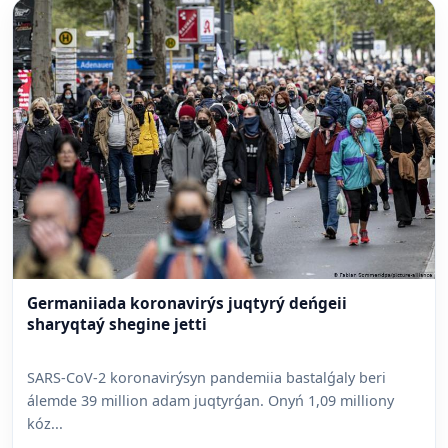
Germaniiada koronavirýs juqtyrý deńgeii
sharyqtaý shegine jetti
SARS-CoV-2 koronavirýsyn pandemiia bastalǵaly beri
álemde 39 million adam juqtyrǵan. Onyń 1,09 milliony
kóz...