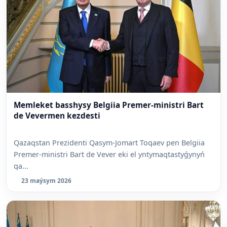
Memleket basshysy Belgiia Premer-ministri Bart
de Vevermen kezdesti
Qazaqstan Prezidenti Qasym-Jomart Toqaev pen Belgiia
Premer-ministri Bart de Vever eki el yntymaqtastyǵynyń
qa...
23 maýsym 2026