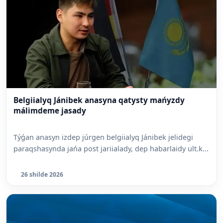
Belgiialyq Jánibek anasyna qatysty mańyzdy
málimdeme jasady
Týǵan anasyn izdep júrgen belgiialyq Jánibek jelidegi
paraqshasynda jańa post jariialady, dep habarlaidy ult.k...
26 shilde 2026