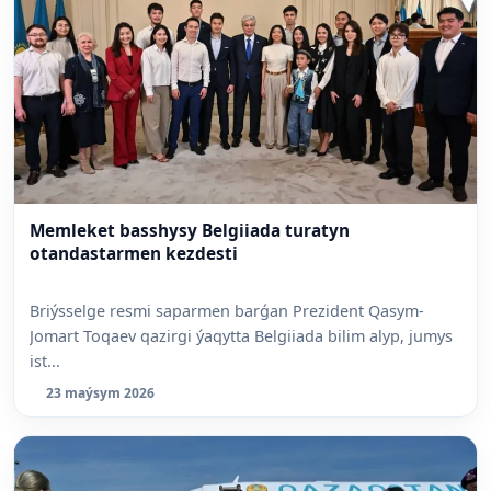
Memleket basshysy Belgiiada turatyn
otandastarmen kezdesti
Briýsselge resmi saparmen barǵan Prezident Qasym-
Jomart Toqaev qazirgi ýaqytta Belgiiada bilim alyp, jumys
ist...
23 maýsym 2026