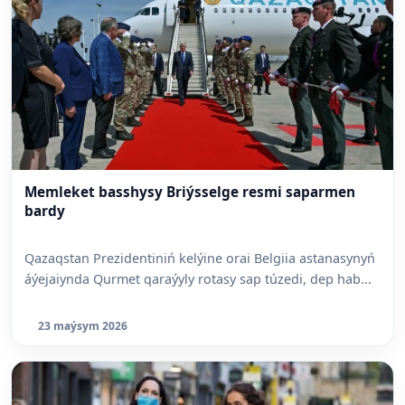
Memleket basshysy Briýsselge resmi saparmen
bardy
Qazaqstan Prezidentiniń kelýine orai Belgiia astanasynyń
áýejaiynda Qurmet qaraýyly rotasy sap túzedi, dep hab...
23 maýsym 2026