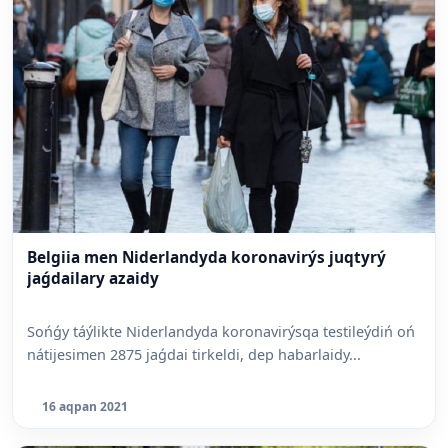
Belgiia men Niderlandyda koronavirýs juqtyrý
jaǵdailary azaidy
Sońǵy táýlikte Niderlandyda koronavirýsqa testileýdiń oń
nátijesimen 2875 jaǵdai tirkeldi, dep habarlaidy...
16 aqpan 2021