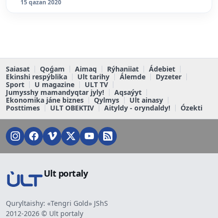
15 qazan 2020
Saiasat
Qoǵam
Aimaq
Rýhaniiat
Ádebiet
Ekinshi respýblika
Ult tarihy
Álemde
Dyzeter
Sport
U magazine
ULT TV
Jumysshy mamandyqtar jyly!
Aqsaýyt
Ekonomika jáne biznes
Qylmys
Ult ainasy
Posttimes
ULT OBEKTIV
Aityldy - oryndaldy!
Ózekti
Ult portaly
Quryltaishy: «Tengri Gold» JShS
2012-2026 © Ult portaly