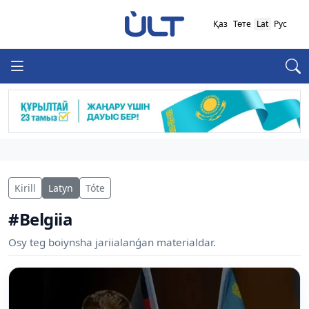
Қаз
Төте
Lat
Рус
Kirill
Latyn
Tóte
#Belgiia
Osy teg boiynsha jariialanǵan materialdar.