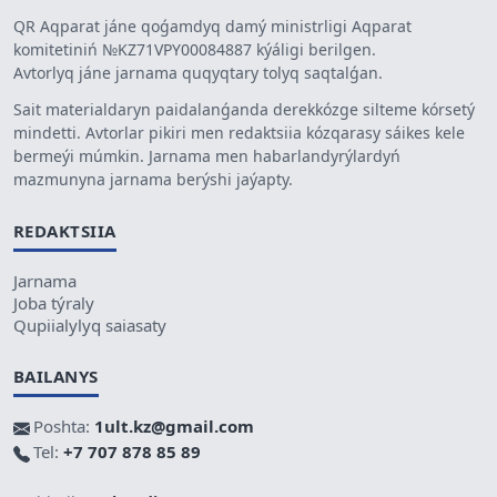
QR Aqparat jáne qoǵamdyq damý ministrligi Aqparat
komitetiniń №KZ71VPY00084887 kýáligi berilgen.
Avtorlyq jáne jarnama quqyqtary tolyq saqtalǵan.
Sait materialdaryn paidalanǵanda derekkózge silteme kórsetý
mindetti. Avtorlar pikiri men redaktsiia kózqarasy sáikes kele
bermeýi múmkin. Jarnama men habarlandyrýlardyń
mazmunyna jarnama berýshi jaýapty.
REDAKTSIIA
Jarnama
Joba týraly
Qupiialylyq saiasaty
BAILANYS
Poshta:
1ult.kz@gmail.com
Tel:
+7 707 878 85 89