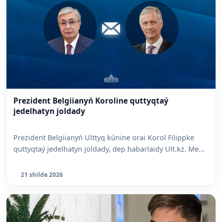
Prezident Belgiianyń Koroline quttyqtaý
jedelhatyn joldady
Prezident Belgiianyń Ulttyq kúnine orai Korol Filippke
quttyqtaý jedelhatyn joldady, dep habarlaidy Ult.kz. Me...
21 shilde 2026