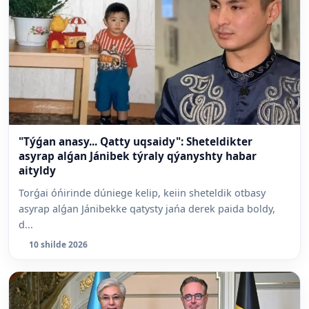
"Týǵan anasy... Qatty uqsaidy": Sheteldikter
asyrap alǵan Jánibek týraly qýanyshty habar
aityldy
Torǵai óńirinde dúniege kelip, keiin sheteldik otbasy
asyrap alǵan Jánibekke qatysty jańa derek paida boldy,
d...
10 shilde 2026