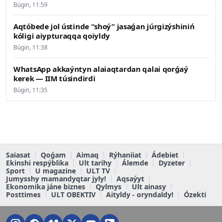
Búgin, 11:59
Aqtóbede jol ústinde “shoý” jasaǵan júrgizýshiniń
kóligi aiypturaqqa qoiyldy
Búgin, 11:38
WhatsApp akkaýntyn alaiaqtardan qalai qorǵaý
kerek — IIM túsindirdi
Búgin, 11:35
Saiasat
Qoǵam
Aimaq
Rýhaniiat
Ádebiet
Ekinshi respýblika
Ult tarihy
Álemde
Dyzeter
Sport
U magazine
ULT TV
Jumysshy mamandyqtar jyly!
Aqsaýyt
Ekonomika jáne biznes
Qylmys
Ult ainasy
Posttimes
ULT OBEKTIV
Aityldy - oryndaldy!
Ózekti