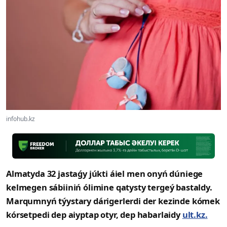
infohub.kz
Almatyda 32 jastaǵy júkti áiel men onyń dúniege
kelmegen sábiiniń ólimine qatysty tergeý bastaldy.
Marqumnyń týystary dárigerlerdi der kezinde kómek
kórsetpedi dep aiyptap otyr, dep habarlaidy
ult.kz.