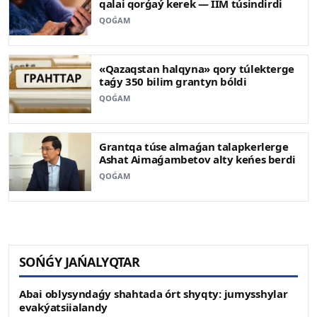
qalai qorǵaý kerek — IIM túsindirdi
QOǴAM
«Qazaqstan halqyna» qory túlekterge
taǵy 350 bilim grantyn bóldi
QOǴAM
Grantqa túse almaǵan talapkerlerge
Ashat Aimaǵambetov alty keńes berdi
QOǴAM
SOŃǴY JAŃALYQTAR
Abai oblysyndaǵy shahtada órt shyqty: jumysshylar
evakýatsiialandy