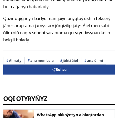
bolmaǵanyn habarlady.
Qazir oqiǵanyń barlyq mán-jaiyn anyqtaý úshin tekserý
jáne saraptama jumystary júrgizilip jatyr. Áiel men sábi
óliminiń naqty sebebi saraptama qorytyndysynan keiin
belgili bolady.
Almaty
ana men bala
júkti áiel
ana ólimi
Bólisu
OQI OTYRYŃYZ
WhatsApp akkaýntyn alaiaqtardan