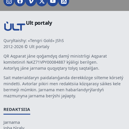
Ult portaly
Quryltaishy: «Tengri Gold» JShS
2012-2026 © Ult portaly
QR Aqparat jáne qoǵamdyq damý ministrligi Aqparat
komitetiniń №KZ71VPY00084887 kýáligi berilgen.
Avtorlyq jáne jarnama quqyqtary tolyq saqtalǵan.
Sait materialdaryn paidalanǵanda derekkózge silteme kórsetý
mindetti. Avtorlar pikiri men redaktsiia kózqarasy sáikes kele
bermeýi múmkin. Jarnama men habarlandyrýlardyń
mazmunyna jarnama berýshi jaýapty.
REDAKTSIIA
Jarnama
Joba týraly