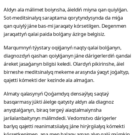
Aldyn ala málimet boiynsha, áieldiń miyna qan quiylǵan.
Sot-meditsinalyq saraptama qorytyndysynda da miǵa
qan quiylý jáne bas-mi jaraqaty kórsetilgen. Degenmen
jaraqattyń qalai paida bolǵany ázirge belgisiz.
Marqumnyń týystary oqiǵanyń naqty qalai bolǵanyn,
diagnozdyń qashan qoiylǵanyn jáne dárigerlerdiń qandai
áreket jasaǵanyn bilgisi keledi. Olardyń pikirinshe, áiel
birneshe meditsinalyq mekeme arasynda ýaqyt joǵaltyp,
qajetti kómekti der kezinde ala almaǵan.
Almaty qalasynyń Qoǵamdyq densaýlyq saqtaý
basqarmasy júkti áielge qatysty aldyn ala diagnoz
anyqtalǵanyn, biraq tergeý aiaqtalmaiynsha
jariialanbaitynyn málimdedi. Vedomstvo dárigerler
barlyq qajetti reanimatsiialyq jáne hirýrgiialyq kómekti
kórsetkenimen, ana men balany aman alyp qalý múmkin