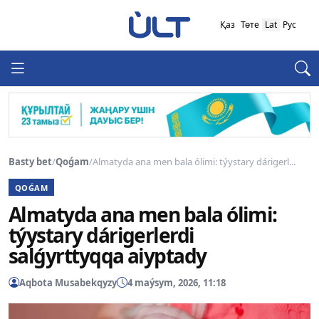
Қаз
Төте
Lat
Рус
Basty bet
/
Qoǵam
/
Almatyda ana men bala ólimi: týystary dárigerl...
QOǴAM
Almatyda ana men bala ólimi:
týystary dárigerlerdi
salǵyrttyqqa aiyptady
Aqbota Musabekqyzy
4 maýsym, 2026, 11:18