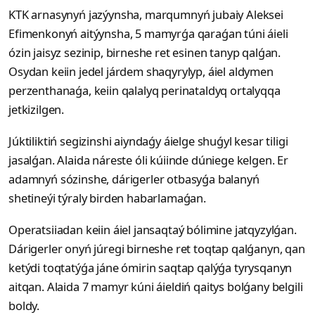
KTK arnasynyń jazýynsha, marqumnyń jubaiy Aleksei
Efimenkonyń aitýynsha, 5 mamyrǵa qaraǵan túni áieli
ózin jaisyz sezinip, birneshe ret esinen tanyp qalǵan.
Osydan keiin jedel járdem shaqyrylyp, áiel aldymen
perzenthanaǵa, keiin qalalyq perinataldyq ortalyqqa
jetkizilgen.
Júktiliktiń segizinshi aiyndaǵy áielge shuǵyl kesar tiligi
jasalǵan. Alaida náreste óli kúiinde dúniege kelgen. Er
adamnyń sózinshe, dárigerler otbasyǵa balanyń
shetineýi týraly birden habarlamaǵan.
Operatsiiadan keiin áiel jansaqtaý bólimine jatqyzylǵan.
Dárigerler onyń júregi birneshe ret toqtap qalǵanyn, qan
ketýdi toqtatýǵa jáne ómirin saqtap qalýǵa tyrysqanyn
aitqan. Alaida 7 mamyr kúni áieldiń qaitys bolǵany belgili
boldy.