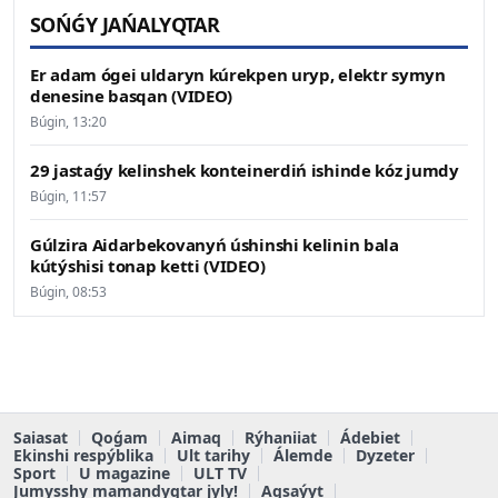
SOŃǴY JAŃALYQTAR
Er adam ógei uldaryn kúrekpen uryp, elektr symyn
denesine basqan (VIDEO)
Búgin, 13:20
29 jastaǵy kelinshek konteinerdiń ishinde kóz jumdy
Búgin, 11:57
Gúlzira Aidarbekovanyń úshinshi kelinin bala
kútýshisi tonap ketti (VIDEO)
Búgin, 08:53
Saiasat
Qoǵam
Aimaq
Rýhaniiat
Ádebiet
Ekinshi respýblika
Ult tarihy
Álemde
Dyzeter
Sport
U magazine
ULT TV
Jumysshy mamandyqtar jyly!
Aqsaýyt