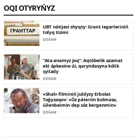
OQI OTYRYŃYZ
UBT nátijesi shyqty: Grant iegerleriniń
tolyq tizimi
QOǴAM
“Ata-anamyz joq”: Aqtóbelik azamat
eki ápkesine úi, qaryndasyna kólik
syilady
QOǴAM
«Shal» filminiń juldyzy Erbolat
Toǵyzaqov: «Óz páterim bolmasa,
úilenbeimin dep sóz bergenmin»
QOǴAM