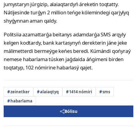
jumystaryn júrgizip, alaiaqtardyń áreketin toqtatty.
Nátijesinde turǵyn 2 million teńge kólemindegi qarjylyq
shyǵynnan aman qaldy.
Politsiia azamattarǵa beitanys adamdarǵa SMS arqyly
kelgen kodtardy, bank kartasynyń derekterin jáne jeke
málimetterdi bermeýge keńes beredi. Kúmándi qońyraý
nemese habarlama túsken jaǵdaida áńgimeni birden
toqtatyp, 102 nómirine habarlasý qajet.
zeinetker
alaiaqtyq
1414 nómiri
sms
habarlama
Bólisu