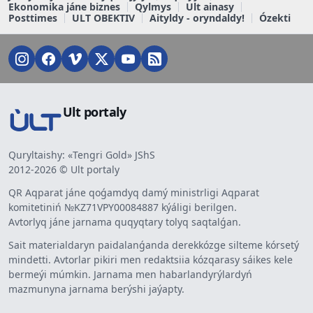
Ekonomika jáne biznes
Qylmys
Ult ainasy
Posttimes
ULT OBEKTIV
Aityldy - oryndaldy!
Ózekti
Ult portaly
Quryltaishy: «Tengri Gold» JShS
2012-2026 © Ult portaly
QR Aqparat jáne qoǵamdyq damý ministrligi Aqparat
komitetiniń №KZ71VPY00084887 kýáligi berilgen.
Avtorlyq jáne jarnama quqyqtary tolyq saqtalǵan.
Sait materialdaryn paidalanǵanda derekkózge silteme kórsetý
mindetti. Avtorlar pikiri men redaktsiia kózqarasy sáikes kele
bermeýi múmkin. Jarnama men habarlandyrýlardyń
mazmunyna jarnama berýshi jaýapty.