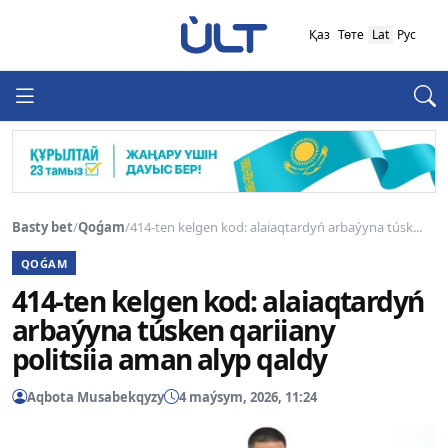
Қаз
Төте
Lat
Рус
Basty bet
/
Qoǵam
/
414-ten kelgen kod: alaiaqtardyń arbaýyna túsk...
QOǴAM
414-ten kelgen kod: alaiaqtardyń
arbaýyna túsken qariiany
politsiia aman alyp qaldy
Aqbota Musabekqyzy
4 maýsym, 2026, 11:24