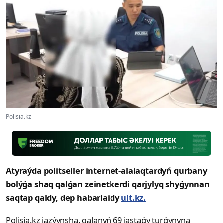
Polisia.kz
Atyraýda politseiler internet-alaiaqtardyń qurbany
bolýǵa shaq qalǵan zeinetkerdi qarjylyq shyǵynnan
saqtap qaldy, dep habarlaidy
ult.kz.
Polisia.kz jazýynsha, qalanyń 69 jastaǵy turǵynyna