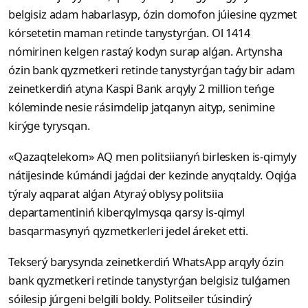
belgisiz adam habarlasyp, ózin domofon júiesine qyzmet
kórsetetin maman retinde tanystyrǵan. Ol 1414
nómirinen kelgen rastaý kodyn surap alǵan. Artynsha
ózin bank qyzmetkeri retinde tanystyrǵan taǵy bir adam
zeinetkerdiń atyna Kaspi Bank arqyly 2 million teńge
kóleminde nesie rásimdelip jatqanyn aityp, senimine
kirýge tyrysqan.
«Qazaqtelekom» AQ men politsiianyń birlesken is-qimyly
nátijesinde kúmándi jaǵdai der kezinde anyqtaldy. Oqiǵa
týraly aqparat alǵan Atyraý oblysy politsiia
departamentiniń kiberqylmysqa qarsy is-qimyl
basqarmasynyń qyzmetkerleri jedel áreket etti.
Tekserý barysynda zeinetkerdiń WhatsApp arqyly ózin
bank qyzmetkeri retinde tanystyrǵan belgisiz tulǵamen
sóilesip júrgeni belgili boldy. Politseiler túsindirý