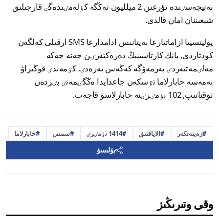
نەتيجەسٸندە تۇرعىن 2 ميلليون تەڭگە كٶلەمٸندەگٸ قارجىلىق
شىعىننان امان قالدى.
پوليتسييا ازاماتتارعا بەيتانىس ادامدارعا SMS ارقىلى كەلگەن
كودتاردى, بانك كارتاسىنىڭ دەرەكتەرٸن جەنە جەكە
مەلٸمەتتەردٸ بەرمەۋگە كەڭەس بەرەدٸ. كٷمەندٸ قوڭىراۋ
نەمەسە حابارلاما تٷسكەن جاعدايدا ەڭگٸمەنٸ بٸردەن
توقتاتىپ, 102 نٶمٸرٸنە حابارلاسۋ قاجەت.
زەينەتكەر
الاياقتىق
1414 نٶمٸرٸ
سمس
حابارلاما
بۆلىسۋ
وقى وتىرىڭىز