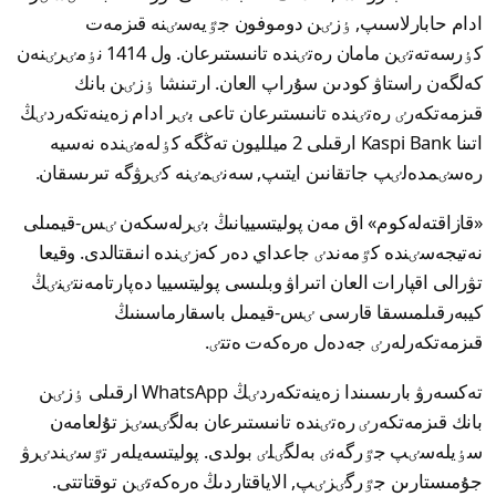
ادام حابارلاسىپ, ٶزٸن دوموفون جٷيەسٸنە قىزمەت
كٶرسەتەتٸن مامان رەتٸندە تانىستىرعان. ول 1414 نٶمٸرٸنەن
كەلگەن راستاۋ كودىن سۇراپ العان. ارتىنشا ٶزٸن بانك
قىزمەتكەرٸ رەتٸندە تانىستىرعان تاعى بٸر ادام زەينەتكەردٸڭ
اتىنا Kaspi Bank ارقىلى 2 ميلليون تەڭگە كٶلەمٸندە نەسيە
رەسٸمدەلٸپ جاتقانىن ايتىپ, سەنٸمٸنە كٸرۋگە تىرىسقان.
«قازاقتەلەكوم» اق مەن پوليتسييانىڭ بٸرلەسكەن ٸس-قيمىلى
نەتيجەسٸندە كٷمەندٸ جاعداي دەر كەزٸندە انىقتالدى. وقيعا
تۋرالى اقپارات العان اتىراۋ وبلىسى پوليتسييا دەپارتامەنتٸنٸڭ
كيبەرقىلمىسقا قارسى ٸس-قيمىل باسقارماسىنىڭ
قىزمەتكەرلەرٸ جەدەل ەرەكەت ەتتٸ.
تەكسەرۋ بارىسىندا زەينەتكەردٸڭ WhatsApp ارقىلى ٶزٸن
بانك قىزمەتكەرٸ رەتٸندە تانىستىرعان بەلگٸسٸز تۇلعامەن
سٶيلەسٸپ جٷرگەنٸ بەلگٸلٸ بولدى. پوليتسەيلەر تٷسٸندٸرۋ
جۇمىستارىن جٷرگٸزٸپ, الاياقتاردىڭ ەرەكەتٸن توقتاتتى.