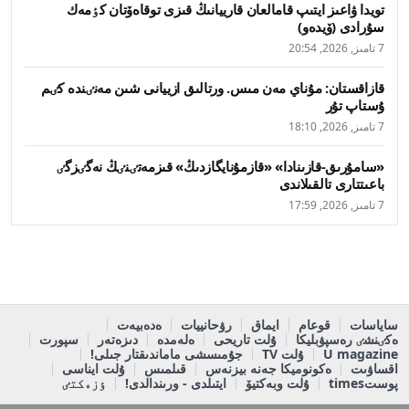
تويدا ۋاعىز ايتىپ قامالعان قارييانىڭ قىزى توقاەۆتان كٶمەك
سۇرادى (ۆيدەو)
7 تامىز, 2026, 20:54
قازاقستان: مۇناي مەن مىس. ورتالىق ازييانى شىن مەنٸندە كٸم
ۇستاپ تۇر
7 تامىز, 2026, 18:10
«سامۇرىق-قازىنادا» «قازمۇنايگازدىڭ» قىزمەتٸنٸڭ نەگٸزگٸ
باعىتتارى تالقىلاندى
7 تامىز, 2026, 17:59
ساياسات
قوعام
ايماق
رۋحانييات
ەدەبيەت
ەكٸنشٸ رەسپۋبليكا
ۇلت تاريحى
ەلەمدە
دىزەتەر
سپورت
U magazine
ۇلت TV
جۇمىسشى ماماندىقتار جىلى!
اقساۋىت
ەكونوميكا جەنە بيزنەس
قىلمىس
ۇلت ايناسى
پوستtimes
ۇلت وبەكتيۆ
ايتىلدى - ورىندالدى!
ٶزەكتٸ