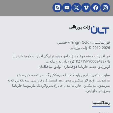
ۇلت پورتالى
قۇرىلتايشى: «Tengri Gold» جشس
2012-2026 © ۇلت پورتالى
قر اقپارات جەنە قوعامدىق دامۋ مينيسترلٸگٸ اقپارات كوميتەتٸنٸڭ
№KZ71VPY00084887 كۋەلٸگٸ بەرٸلگەن.
اۆتورلىق جەنە جارناما قۇقىقتارى تولىق ساقتالعان.
سايت ماتەريالدارىن پايدالانعاندا دەرەككٶزگە سٸلتەمە كٶرسەتۋ
مٸندەتتٸ. اۆتورلار پٸكٸرٸ مەن رەداكتسييا كٶزقاراسى سەيكەس كەلە
بەرمەۋٸ مٷمكٸن. جارناما مەن حابارلاندىرۋلاردىڭ مازمۇنىنا جارناما
بەرۋشٸ جاۋاپتى.
رەداكتسييا