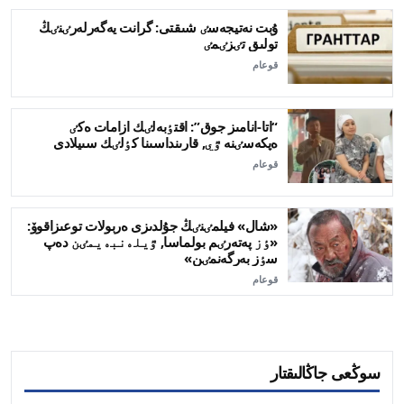
ۇبت نەتيجەسٸ شىقتى: گرانت يەگەرلەرٸنٸڭ
تولىق تٸزٸمٸ
قوعام
“اتا-انامىز جوق”: اقتٶبەلٸك ازامات ەكٸ
ەپكەسٸنە ٷي, قارىنداسىنا كٶلٸك سىيلادى
قوعام
«شال» فيلمٸنٸڭ جۇلدىزى ەربولات توعىزاقوۆ:
«ٶز پەتەرٸم بولماسا, ٷيلەنبەيمٸن دەپ
سٶز بەرگەنمٸن»
قوعام
سوڭعى جاڭالىقتار