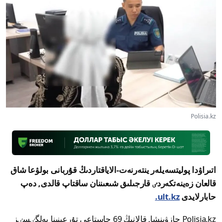
Polisia.kz
اتىراۋدا پوليتسەيلەر ينتەرنەت-الاياقتاردىڭ قۇربانى بولۋعا شاق
قالعان زەينەتكەردٸ قارجىلىق شىعىننان ساقتاپ قالدى, دەپ
حابارلايدى
ult.kz.
Polisia.kz جازۋىنشا, قالانىڭ 69 جاستاعى تۇرعىنىنا بەلگٸسٸز