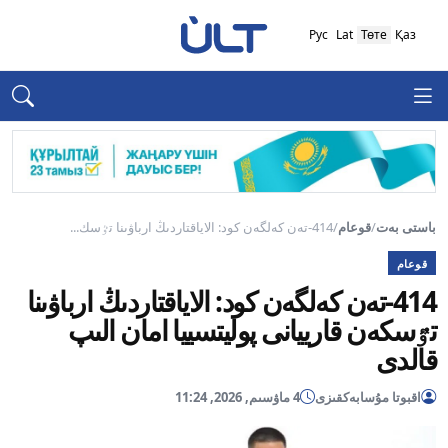
Рус
Lat
Төте
Қаз
باستى بەت
/
قوعام
/
414-تەن كەلگەن كود: الاياقتاردىڭ ارباۋىنا تٷسك...
قوعام
414-تەن كەلگەن كود: الاياقتاردىڭ ارباۋىنا
تٷسكەن قارييانى پوليتسييا امان الىپ
قالدى
اقبوتا مۇسابەكقىزى
4 ماۋسىم, 2026, 11:24