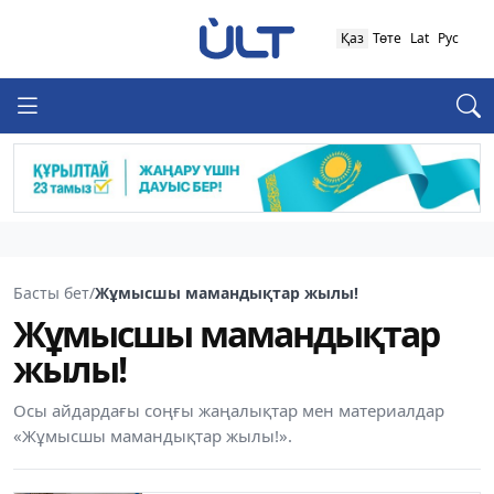
Қаз
Төте
Lat
Рус
Басты бет
/
Жұмысшы мамандықтар жылы!
Жұмысшы мамандықтар
жылы!
Осы айдардағы соңғы жаңалықтар мен материалдар
«Жұмысшы мамандықтар жылы!».