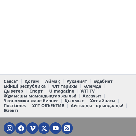
Саясат
Қоғам
Аймақ
Руханият
Әдебиет
Екінші республика
Ұлт тарихы
Әлемде
Дызетер
Спорт
U magazine
ҰЛТ TV
Жұмысшы мамандықтар жылы!
Ақсауыт
Экономика және бизнес
Қылмыс
Ұлт айнасы
Постtimes
ҰЛТ ОБЪЕКТИВ
Айтылды - орындалды!
Өзекті