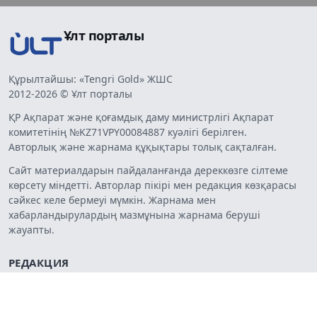
Ұлт порталы
Құрылтайшы: «Tengri Gold» ЖШС
2012-2026 © Ұлт порталы
ҚР Ақпарат және қоғамдық даму министрлігі Ақпарат
комитетінің №KZ71VPY00084887 куәлігі берілген.
Авторлық және жарнама құқықтары толық сақталған.
Сайт материалдарын пайдаланғанда дереккөзге сілтеме
көрсету міндетті. Авторлар пікірі мен редакция көзқарасы
сәйкес келе бермеуі мүмкін. Жарнама мен
хабарландырулардың мазмұнына жарнама беруші
жауапты.
РЕДАКЦИЯ
Жарнама
Жоба туралы