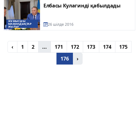
Елбасы Кулагинді қабылдады
ЖҰМЫСШЫ
МАМАНДЫҚТАР
26 шілде 2016
ЖЫЛЫ!
‹
1
2
...
171
172
173
174
175
176
›