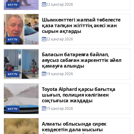
22 қаңтар 2026
ҰЛТ TV
Шымкенттегі жаппай төбелесте
қаза тапқан жігіттің әкесі жан
сырын ақтарды
22 қаңтар 2026
ҰЛТ TV
Баласын батареяға байлап,
аяусыз сабаған жаркенттік әйел
қамауға алынды
19 қаңтар 2026
ҰЛТ TV
Toyota Alphard қарсы бағытқа
шығып, полиция көлігімен
соқтығыса жаздады
15 қаңтар 2026
ҰЛТ TV
Алматы облысында cирек
кездесетін дала мысығы