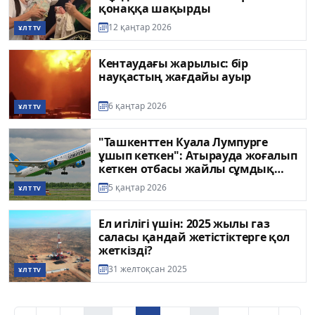
қонаққа шақырды
12 қаңтар 2026
ҰЛТ TV
Кентаудағы жарылыс: бір
науқастың жағдайы ауыр
6 қаңтар 2026
ҰЛТ TV
"Ташкенттен Куала Лумпурге
ұшып кеткен": Атырауда жоғалып
кеткен отбасы жайлы сұмдық
дерек шықты
5 қаңтар 2026
ҰЛТ TV
Ел игілігі үшін: 2025 жылы газ
саласы қандай жетістіктерге қол
жеткізді?
31 желтоқсан 2025
ҰЛТ TV