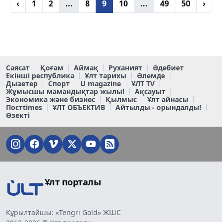
‹
1
2
...
8
9
10
...
49
50
›
Саясат
Қоғам
Аймақ
Руханият
Әдебиет
Екінші республика
Ұлт тарихы
Әлемде
Дызетер
Спорт
U magazine
ҰЛТ TV
Жұмысшы мамандықтар жылы!
Ақсауыт
Экономика және бизнес
Қылмыс
Ұлт айнасы
Постtimes
ҰЛТ ОБЪЕКТИВ
Айтылды - орындалды!
Өзекті
Ұлт порталы
Құрылтайшы: «Tengri Gold» ЖШС