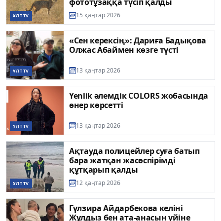
фототұзаққа түсіп қалды
15 қаңтар 2026
ҰЛТ TV
«Сен керексің»: Дариға Бадықова
Олжас Абаймен көзге түсті
13 қаңтар 2026
ҰЛТ TV
Yenlik әлемдік COLORS жобасында
өнер көрсетті
13 қаңтар 2026
ҰЛТ TV
Ақтауда полицейлер суға батып
бара жатқан жасөспірімді
құтқарып қалды
12 қаңтар 2026
ҰЛТ TV
Гүлзира Айдарбекова келіні
Жұлдыз бен ата-анасын үйіне