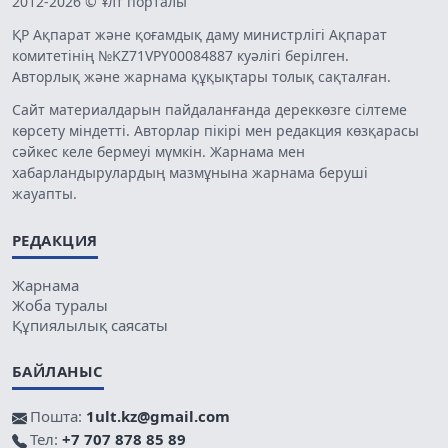
2012-2026 © Ұлт порталы
ҚР Ақпарат және қоғамдық даму министрлігі Ақпарат
комитетінің №KZ71VPY00084887 куәлігі берілген.
Авторлық және жарнама құқықтары толық сақталған.
Сайт материалдарын пайдаланғанда дереккөзге сілтеме
көрсету міндетті. Авторлар пікірі мен редакция көзқарасы
сәйкес келе бермеуі мүмкін. Жарнама мен
хабарландырулардың мазмұнына жарнама беруші
жауапты.
РЕДАКЦИЯ
Жарнама
Жоба туралы
Құпиялылық саясаты
БАЙЛАНЫС
Пошта:
1ult.kz@gmail.com
Тел:
+7 707 878 85 89