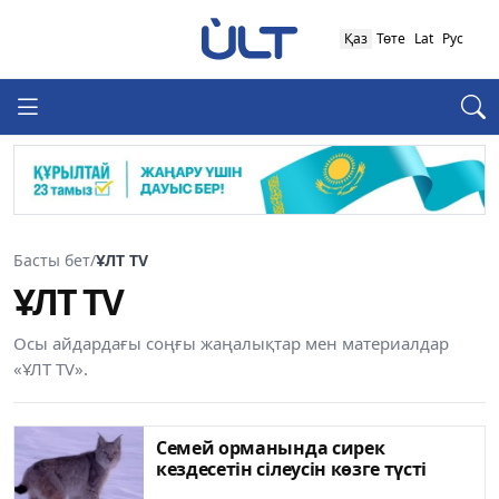
Қаз
Төте
Lat
Рус
Басты бет
/
ҰЛТ TV
ҰЛТ TV
Осы айдардағы соңғы жаңалықтар мен материалдар
«ҰЛТ TV».
Семей орманында сирек
кездесетін сілеусін көзге түсті