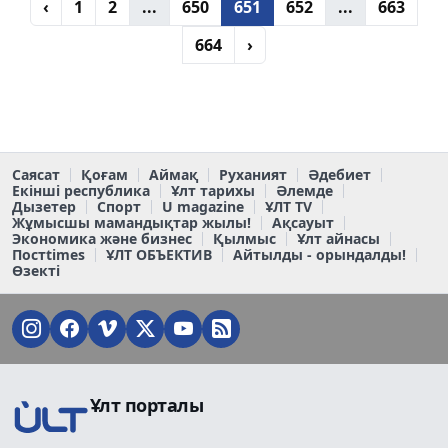
‹
1
2
...
650
651
652
...
663
664
›
Саясат
Қоғам
Аймақ
Руханият
Әдебиет
Екінші республика
Ұлт тарихы
Әлемде
Дызетер
Спорт
U magazine
ҰЛТ TV
Жұмысшы мамандықтар жылы!
Ақсауыт
Экономика және бизнес
Қылмыс
Ұлт айнасы
Постtimes
ҰЛТ ОБЪЕКТИВ
Айтылды - орындалды!
Өзекті
Ұлт порталы