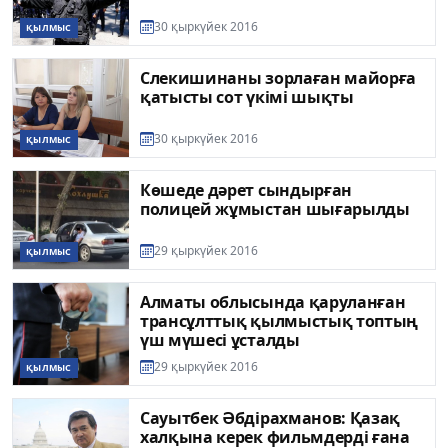
30 қыркүйек 2016
ҚЫЛМЫС
Слекишинаны зорлаған майорға
қатысты сот үкімі шықты
30 қыркүйек 2016
ҚЫЛМЫС
Көшеде дәрет сындырған
полицей жұмыстан шығарылды
29 қыркүйек 2016
ҚЫЛМЫС
Алматы облысында қаруланған
трансұлттық қылмыстық топтың
үш мүшесі ұсталды
29 қыркүйек 2016
ҚЫЛМЫС
Сауытбек Әбдiрахманов: Қазақ
халқына керек фильмдердi ғана