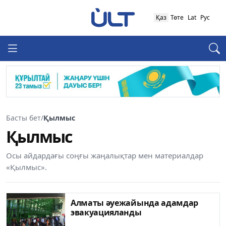
Қаз
Төте
Lat
Рус
Басты бет
/
Қылмыс
Қылмыс
Осы айдардағы соңғы жаңалықтар мен материалдар
«Қылмыс».
Алматы әуежайында адамдар
эвакуацияланды