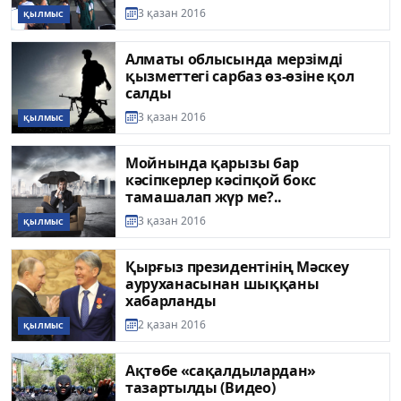
3 қазан 2016
ҚЫЛМЫС
Алматы облысында мерзімді
қызметтегі сарбаз өз-өзіне қол
салды
3 қазан 2016
ҚЫЛМЫС
Мойнында қарызы бар
кәсіпкерлер кәсіпқой бокс
тамашалап жүр ме?..
3 қазан 2016
ҚЫЛМЫС
Қырғыз президентінің Мәскеу
ауруханасынан шыққаны
хабарланды
2 қазан 2016
ҚЫЛМЫС
Ақтөбе «сақалдылардан»
тазартылды (Видео)