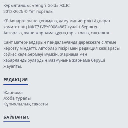
Құрылтайшы: «Tengri Gold» ЖШС
2012-2026 © Ұлт порталы
ҚР Ақпарат және қоғамдық даму министрлігі Ақпарат
комитетінің №KZ71VPY00084887 куәлігі берілген.
Авторлық және жарнама құқықтары толық сақталған.
Сайт материалдарын пайдаланғанда дереккөзге сілтеме
көрсету міндетті. Авторлар пікірі мен редакция көзқарасы
сәйкес келе бермеуі мүмкін. Жарнама мен
хабарландырулардың мазмұнына жарнама беруші
жауапты.
РЕДАКЦИЯ
Жарнама
Жоба туралы
Құпиялылық саясаты
БАЙЛАНЫС