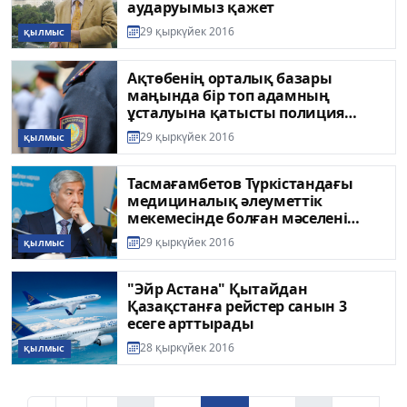
аударуымыз қажет
29 қыркүйек 2016
ҚЫЛМЫС
Ақтөбенің орталық базары
маңында бір топ адамның
ұсталуына қатысты полиция
түсінік берді
29 қыркүйек 2016
ҚЫЛМЫС
Тасмағамбетов Түркістандағы
медициналық әлеуметтік
мекемесінде болған мәселені
анықтауды тапсырды
29 қыркүйек 2016
ҚЫЛМЫС
"Эйр Астана" Қытайдан
Қазақстанға рейстер санын 3
есеге арттырады
28 қыркүйек 2016
ҚЫЛМЫС