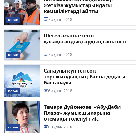
жеткізу жұмыстарындағы
кемшіліктерді айтты
7 ақпан 2018
ҚОҒАМ
Шетел асып кететін
қазақстандықтардың саны өсті
7 ақпан 2018
ҚОҒАМ
Санаулы күннен соң
төртжылдықтың басты додасы
басталады
6 ақпан 2018
ҚОҒАМ
Тамара Дүйсенова: «Абу-Даби
Плаза» жұмысшыларына
өтемақы төленуi тиiс
6 ақпан 2018
ҚОҒАМ