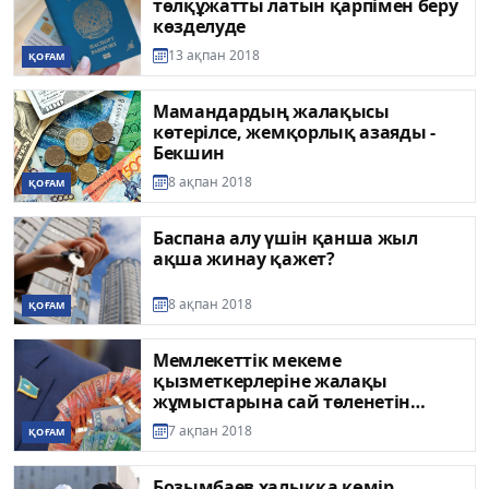
төлқұжатты латын қарпімен беру
көзделуде
13 ақпан 2018
ҚОҒАМ
Мамандардың жалақысы
көтерілсе, жемқорлық азаяды -
Бекшин
8 ақпан 2018
ҚОҒАМ
Баспана алу үшін қанша жыл
ақша жинау қажет?
8 ақпан 2018
ҚОҒАМ
Мемлекеттік мекеме
қызметкерлеріне жалақы
жұмыстарына сай төленетін
болды
7 ақпан 2018
ҚОҒАМ
Бозымбаев халыққа көмір