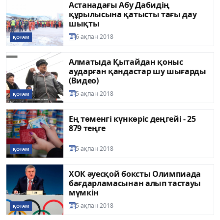
Астанадағы Абу Дабидің
құрылысына қатысты тағы дау
шықты
6 ақпан 2018
ҚОҒАМ
Алматыда Қытайдан қоныс
аударған қандастар шу шығарды
(Видео)
5 ақпан 2018
ҚОҒАМ
Ең төменгі күнкөріс деңгейі - 25
879 теңге
5 ақпан 2018
ҚОҒАМ
ХОК әуесқой боксты Олимпиада
бағдарламасынан алып тастауы
мүмкін
5 ақпан 2018
ҚОҒАМ