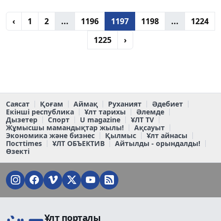
‹
1
2
...
1196
1197
1198
...
1224
1225
›
Саясат
Қоғам
Аймақ
Руханият
Әдебиет
Екінші республика
Ұлт тарихы
Әлемде
Дызетер
Спорт
U magazine
ҰЛТ TV
Жұмысшы мамандықтар жылы!
Ақсауыт
Экономика және бизнес
Қылмыс
Ұлт айнасы
Постtimes
ҰЛТ ОБЪЕКТИВ
Айтылды - орындалды!
Өзекті
Ұлт порталы