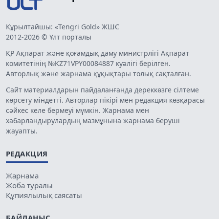
Құрылтайшы: «Tengri Gold» ЖШС
2012-2026 © Ұлт порталы
ҚР Ақпарат және қоғамдық даму министрлігі Ақпарат
комитетінің №KZ71VPY00084887 куәлігі берілген.
Авторлық және жарнама құқықтары толық сақталған.
Сайт материалдарын пайдаланғанда дереккөзге сілтеме
көрсету міндетті. Авторлар пікірі мен редакция көзқарасы
сәйкес келе бермеуі мүмкін. Жарнама мен
хабарландырулардың мазмұнына жарнама беруші
жауапты.
РЕДАКЦИЯ
Жарнама
Жоба туралы
Құпиялылық саясаты
БАЙЛАНЫС