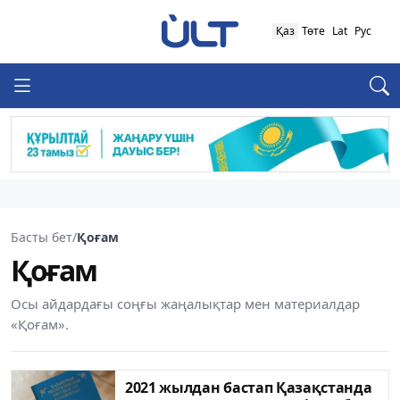
Қаз
Төте
Lat
Рус
Басты бет
/
Қоғам
Қоғам
Осы айдардағы соңғы жаңалықтар мен материалдар
«Қоғам».
2021 жылдан бастап Қазақстанда