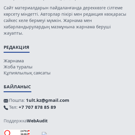
Сайт материалдарын пайдаланғанда дереккөзге сілтеме
көрсету міндетті. Авторлар пікірі мен редакция көзқарасы
сәйкес келе бермеуі мүмкін. Жарнама мен
хабарландырулардың мазмұнына жарнама беруші
жауапты.
РЕДАКЦИЯ
Жарнама
Жоба туралы
Құпиялылық саясаты
БАЙЛАНЫС
Пошта:
1ult.kz@gmail.com
Тел:
+7 707 878 85 89
Поддержка
WebAudit