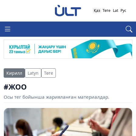
Қаз
Төте
Lat
Рус
Кирилл
Latyn
Төте
#ЖОО
Осы тег бойынша жарияланған материалдар.