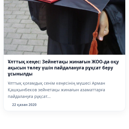
Ұлттық кеңес: Зейнетақы жинағын ЖОО-да оқу
ақысын төлеу үшін пайдалануға рұқсат беру
ұсынылды
Ұлттық қоғамдық сенім кеңесінің мүшесі Арман
Қашқынбеков зейнетақы жинағын азаматтарға
пайдалануға рұқсат...
22 қазан 2020