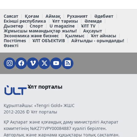
Саясат
Қоғам
Аймақ
Руханият
Әдебиет
Екінші республика
Ұлт тарихы
Әлемде
Дызетер
Спорт
U magazine
ҰЛТ TV
Жұмысшы мамандықтар жылы!
Ақсауыт
Экономика және бизнес
Қылмыс
Ұлт айнасы
Постtimes
ҰЛТ ОБЪЕКТИВ
Айтылды - орындалды!
Өзекті
Ұлт порталы
Құрылтайшы: «Tengri Gold» ЖШС
2012-2026 © Ұлт порталы
ҚР Ақпарат және қоғамдық даму министрлігі Ақпарат
комитетінің №KZ71VPY00084887 куәлігі берілген.
Авторлық және жарнама құқықтары толық сақталған.