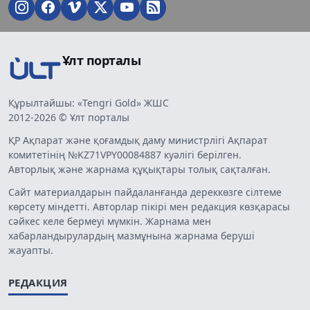
Ұлт порталы
Құрылтайшы: «Tengri Gold» ЖШС
2012-2026 © Ұлт порталы
ҚР Ақпарат және қоғамдық даму министрлігі Ақпарат
комитетінің №KZ71VPY00084887 куәлігі берілген.
Авторлық және жарнама құқықтары толық сақталған.
Сайт материалдарын пайдаланғанда дереккөзге сілтеме
көрсету міндетті. Авторлар пікірі мен редакция көзқарасы
сәйкес келе бермеуі мүмкін. Жарнама мен
хабарландырулардың мазмұнына жарнама беруші
жауапты.
РЕДАКЦИЯ