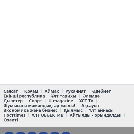
Саясат
Қоғам
Аймақ
Руханият
Әдебиет
Екінші республика
Ұлт тарихы
Әлемде
Дызетер
Спорт
U magazine
ҰЛТ TV
Жұмысшы мамандықтар жылы!
Ақсауыт
Экономика және бизнес
Қылмыс
Ұлт айнасы
Постtimes
ҰЛТ ОБЪЕКТИВ
Айтылды - орындалды!
Өзекті