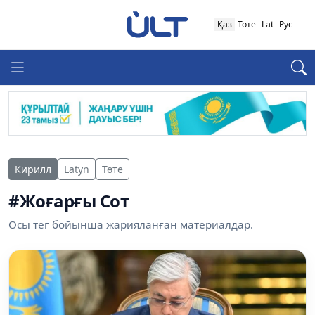
Қаз
Төте
Lat
Рус
Кирилл
Latyn
Төте
#Жоғарғы Сот
Осы тег бойынша жарияланған материалдар.