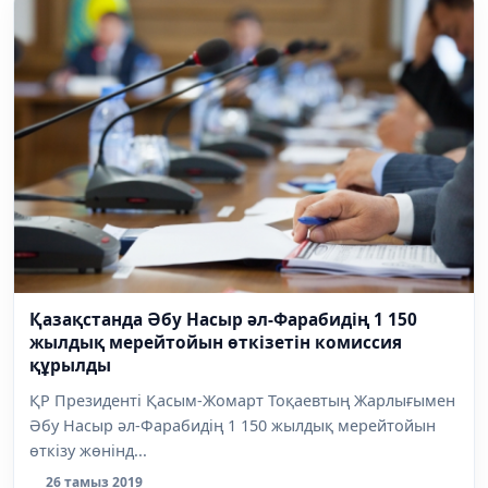
Қазақстанда Әбу Насыр әл-Фарабидің 1 150
жылдық мерейтойын өткізетін комиссия
құрылды
ҚР Президенті Қасым-Жомарт Тоқаевтың Жарлығымен
Әбу Насыр әл-Фарабидің 1 150 жылдық мерейтойын
өткізу жөнінд...
26 тамыз 2019