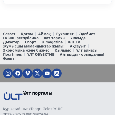
Саясат
Қоғам
Аймақ
Руханият
Әдебиет
Екінші республика
Ұлт тарихы
Әлемде
Дызетер
Спорт
U magazine
ҰЛТ TV
Жұмысшы мамандықтар жылы!
Ақсауыт
Экономика және бизнес
Қылмыс
Ұлт айнасы
Постtimes
ҰЛТ ОБЪЕКТИВ
Айтылды - орындалды!
Өзекті
Ұлт порталы
Құрылтайшы: «Tengri Gold» ЖШС
2012-2026 © Ұлт порталы