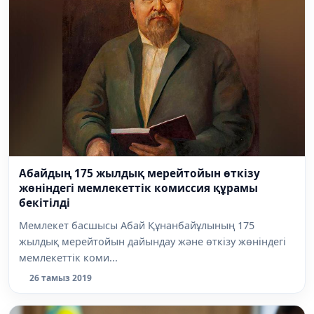
Абайдың 175 жылдық мерейтойын өткізу
жөніндегі мемлекеттік комиссия құрамы
бекітілді
Мемлекет басшысы Абай Құнанбайұлының 175
жылдық мерейтойын дайындау және өткізу жөніндегі
мемлекеттік коми...
26 тамыз 2019