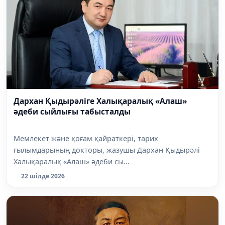
Дархан Қыдырәліге Халықаралық «Алаш»
әдеби сыйлығы табысталды
Мемлекет және қоғам қайраткері, тарих
ғылымдарының докторы, жазушы Дархан Қыдырәлі
Халықаралық «Алаш» әдеби сы...
22 шілде 2026