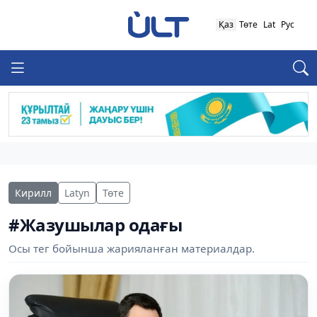
Қаз
Төте
Lat
Рус
Кирилл
Latyn
Төте
#Жазушылар одағы
Осы тег бойынша жарияланған материалдар.