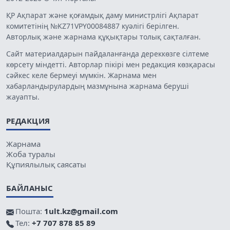
ҚР Ақпарат және қоғамдық даму министрлігі Ақпарат
комитетінің №KZ71VPY00084887 куәлігі берілген.
Авторлық және жарнама құқықтары толық сақталған.
Сайт материалдарын пайдаланғанда дереккөзге сілтеме
көрсету міндетті. Авторлар пікірі мен редакция көзқарасы
сәйкес келе бермеуі мүмкін. Жарнама мен
хабарландырулардың мазмұнына жарнама беруші
жауапты.
РЕДАКЦИЯ
Жарнама
Жоба туралы
Құпиялылық саясаты
БАЙЛАНЫС
Пошта:
1ult.kz@gmail.com
Тел:
+7 707 878 85 89