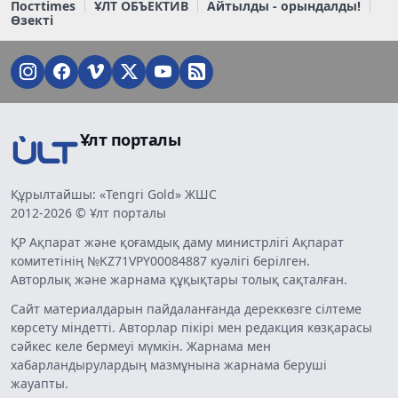
Постtimes
ҰЛТ ОБЪЕКТИВ
Айтылды - орындалды!
Өзекті
Ұлт порталы
Құрылтайшы: «Tengri Gold» ЖШС
2012-2026 © Ұлт порталы
ҚР Ақпарат және қоғамдық даму министрлігі Ақпарат
комитетінің №KZ71VPY00084887 куәлігі берілген.
Авторлық және жарнама құқықтары толық сақталған.
Сайт материалдарын пайдаланғанда дереккөзге сілтеме
көрсету міндетті. Авторлар пікірі мен редакция көзқарасы
сәйкес келе бермеуі мүмкін. Жарнама мен
хабарландырулардың мазмұнына жарнама беруші
жауапты.