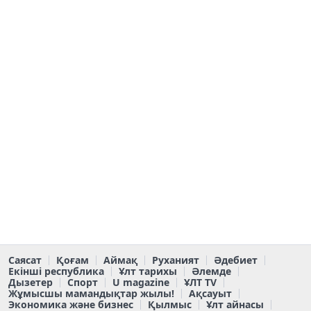
Саясат
Қоғам
Аймақ
Руханият
Әдебиет
Екінші республика
Ұлт тарихы
Әлемде
Дызетер
Спорт
U magazine
ҰЛТ TV
Жұмысшы мамандықтар жылы!
Ақсауыт
Экономика және бизнес
Қылмыс
Ұлт айнасы