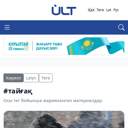
Қаз
Төте
Lat
Рус
Кирилл
Latyn
Төте
#тайғақ
Осы тег бойынша жарияланған материалдар.