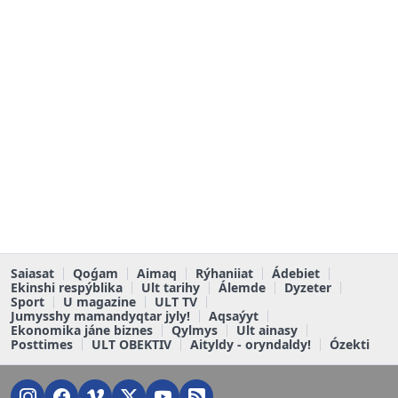
Saiasat
Qoǵam
Aimaq
Rýhaniiat
Ádebiet
Ekinshi respýblika
Ult tarihy
Álemde
Dyzeter
Sport
U magazine
ULT TV
Jumysshy mamandyqtar jyly!
Aqsaýyt
Ekonomika jáne biznes
Qylmys
Ult ainasy
Posttimes
ULT OBEKTIV
Aityldy - oryndaldy!
Ózekti