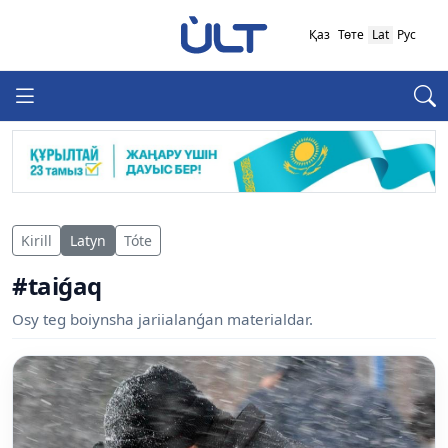
Қаз
Төте
Lat
Рус
Kirill
Latyn
Tóte
#taiǵaq
Osy teg boiynsha jariialanǵan materialdar.