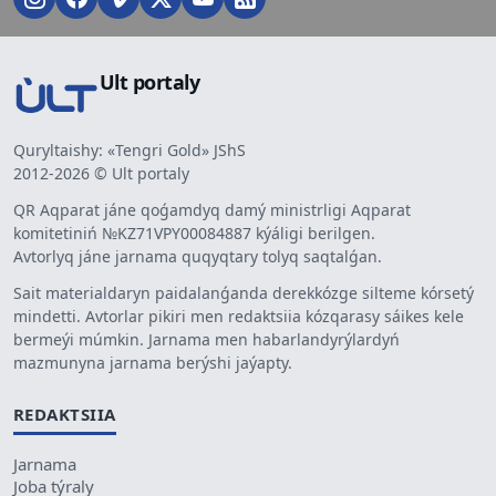
Ult portaly
Quryltaishy: «Tengri Gold» JShS
2012-2026 © Ult portaly
QR Aqparat jáne qoǵamdyq damý ministrligi Aqparat
komitetiniń №KZ71VPY00084887 kýáligi berilgen.
Avtorlyq jáne jarnama quqyqtary tolyq saqtalǵan.
Sait materialdaryn paidalanǵanda derekkózge silteme kórsetý
mindetti. Avtorlar pikiri men redaktsiia kózqarasy sáikes kele
bermeýi múmkin. Jarnama men habarlandyrýlardyń
mazmunyna jarnama berýshi jaýapty.
REDAKTSIIA
Jarnama
Joba týraly