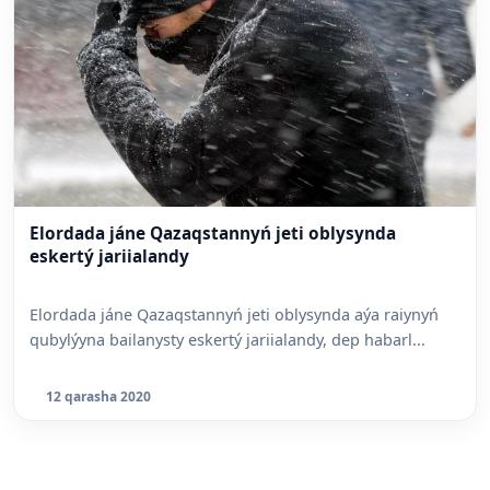
Elordada jáne Qazaqstannyń jeti oblysynda
eskertý jariialandy
Elordada jáne Qazaqstannyń jeti oblysynda aýa raiynyń
qubylýyna bailanysty eskertý jariialandy, dep habarl...
12 qarasha 2020