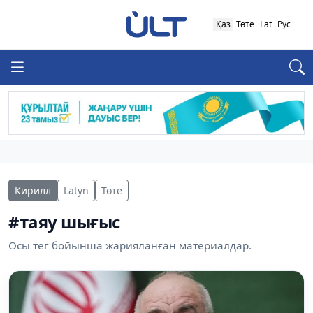
Қаз
Төте
Lat
Рус
Кирилл
Latyn
Төте
#таяу шығыс
Осы тег бойынша жарияланған материалдар.