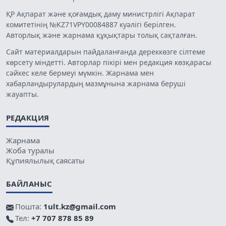
ҚР Ақпарат және қоғамдық даму министрлігі Ақпарат
комитетінің №KZ71VPY00084887 куәлігі берілген.
Авторлық және жарнама құқықтары толық сақталған.
Сайт материалдарын пайдаланғанда дереккөзге сілтеме
көрсету міндетті. Авторлар пікірі мен редакция көзқарасы
сәйкес келе бермеуі мүмкін. Жарнама мен
хабарландырулардың мазмұнына жарнама беруші
жауапты.
РЕДАКЦИЯ
Жарнама
Жоба туралы
Құпиялылық саясаты
БАЙЛАНЫС
Пошта:
1ult.kz@gmail.com
Тел:
+7 707 878 85 89