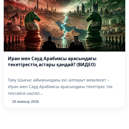
Иран мен Сауд Арабиясы арасындағы
текетірестің астары қандай? (ВИДЕО)
Таяу Шығыс аймағындағы екі алпауыт мемлекет –
Иран мен Сауд Арабиясы арасындағы текетірес тек
геосаяси ықпал...
20 мамыр 2026