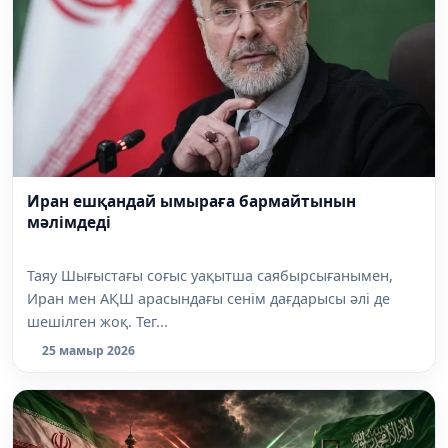
Иран ешқандай ымыраға бармайтынын
мәлімдеді
Таяу Шығыстағы соғыс уақытша саябырсығанымен,
Иран мен АҚШ арасындағы сенім дағдарысы әлі де
шешілген жоқ. Тег...
25 мамыр 2026