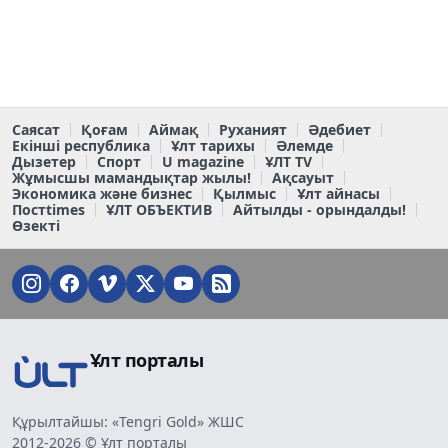
Саясат
Қоғам
Аймақ
Руханият
Әдебиет
Екінші республика
Ұлт тарихы
Әлемде
Дызетер
Спорт
U magazine
ҰЛТ TV
Жұмысшы мамандықтар жылы!
Ақсауыт
Экономика және бизнес
Қылмыс
Ұлт айнасы
Постtimes
ҰЛТ ОБЪЕКТИВ
Айтылды - орындалды!
Өзекті
Ұлт порталы
Құрылтайшы: «Tengri Gold» ЖШС
2012-2026 © Ұлт порталы