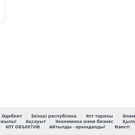
Әдебиет
Екінші республика
Ұлт тарихы
Әлем
 жылы!
Ақсауыт
Экономика және бизнес
Қыл
ҰЛТ ОБЪЕКТИВ
Айтылды - орындалды!
Өзекті