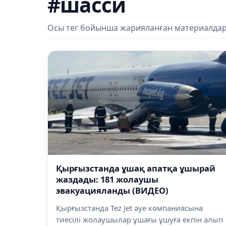
#шасси
Осы тег бойынша жарияланған материалдар
Қырғызстанда ұшақ апатқа ұшырай
жаздады: 181 жолаушы
эвакуацияланды (ВИДЕО)
Қырғызстанда Tez Jet әуе компаниясына
тиесілі жолаушылар ұшағы ұшуға екпін алып