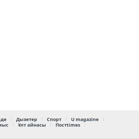
де
Дызетер
Спорт
U magazine
мыс
Ұлт айнасы
Постtimes