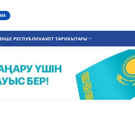
АМА
ІНШІ РЕСПУБЛИКА
ҰЛТ ТАРИХЫ
ТАҒЫ