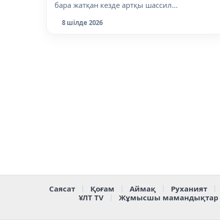
бара жатқан кезде артқы шассил...
8 шілде 2026
Саясат
Қоғам
Аймақ
Руханият
ҰЛТ TV
Жұмысшы мамандықтар