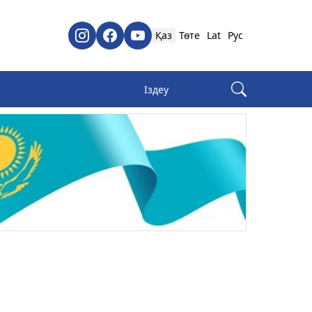
Қаз
Төте
Lat
Рус