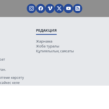
РЕДАКЦИЯ
Жарнама
Жоба туралы
Құпиялылық саясаты
рат
ған.
лтеме көрсету
 сәйкес келе
ың мазмұнына