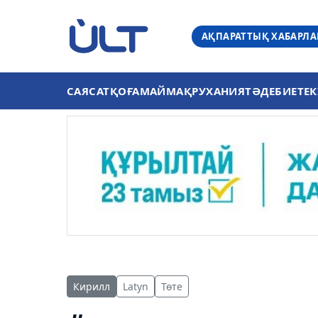
АҚПАРАТТЫҚ ХАБАРЛ
САЯСАТ
ҚОҒАМ
АЙМАҚ
РУХАНИЯТ
ӘДЕБИЕТ
ЕК
Кирилл
Latyn
Төте