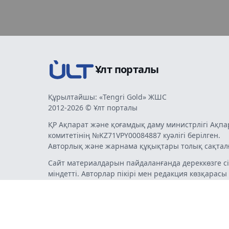
Ұлт порталы
Құрылтайшы: «Tengri Gold» ЖШС
2012-2026 © Ұлт порталы
ҚР Ақпарат және қоғамдық даму министрлігі Ақпа
комитетінің №KZ71VPY00084887 куәлігі берілген.
Авторлық және жарнама құқықтары толық сақтал
Сайт материалдарын пайдаланғанда дереккөзге сі
міндетті. Авторлар пікірі мен редакция көзқарасы
бермеуі мүмкін. Жарнама мен хабарландырулард
жарнама беруші жауапты.