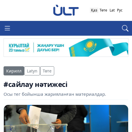
Қаз
Төте
Lat
Рус
Кирилл
Latyn
Төте
#сайлау нәтижесі
Осы тег бойынша жарияланған материалдар.