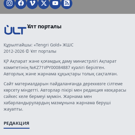
Ұлт порталы
Құрылтайшы: «Tengri Gold» ЖШС
2012-2026 © Ұлт порталы
ҚР Ақпарат және қоғамдық даму министрлігі Ақпарат
комитетінің №KZ71VPY00084887 куәлігі берілген.
Авторлық және жарнама құқықтары толық сақталған.
Сайт материалдарын пайдаланғанда дереккөзге сілтеме
көрсету міндетті. Авторлар пікірі мен редакция көзқарасы
сәйкес келе бермеуі мүмкін. Жарнама мен
хабарландырулардың мазмұнына жарнама беруші
жауапты.
РЕДАКЦИЯ