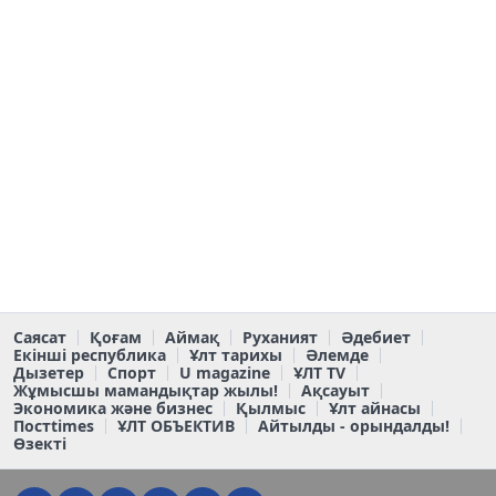
Саясат
Қоғам
Аймақ
Руханият
Әдебиет
Екінші республика
Ұлт тарихы
Әлемде
Дызетер
Спорт
U magazine
ҰЛТ TV
Жұмысшы мамандықтар жылы!
Ақсауыт
Экономика және бизнес
Қылмыс
Ұлт айнасы
Постtimes
ҰЛТ ОБЪЕКТИВ
Айтылды - орындалды!
Өзекті