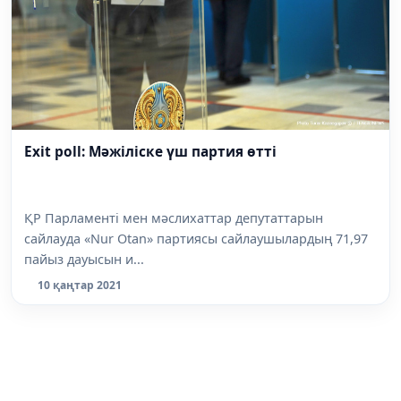
Еxit poll: Мәжіліске үш партия өтті
ҚР Парламенті мен мәслихаттар депутаттарын
сайлауда «Nur Otan» партиясы сайлаушылардың 71,97
пайыз дауысын и...
10 қаңтар 2021