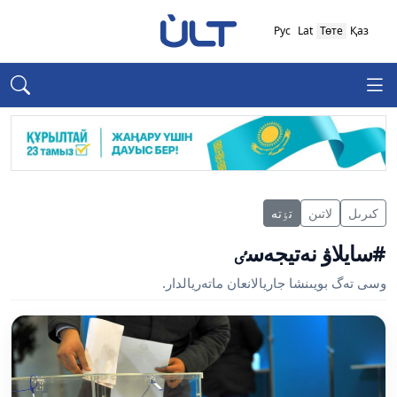
Рус
Lat
Төте
Қаз
كىرىل
لاتىن
تٶتە
#سايلاۋ نەتيجەسٸ
وسى تەگ بويىنشا جاريالانعان ماتەريالدار.