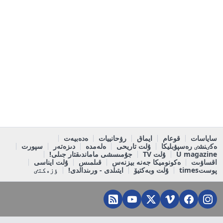
ساياسات
قوعام
ايماق
رۋحانييات
ەدەبيەت
ەكٸنشٸ رەسپۋبليكا
ۇلت تاريحى
ەلەمدە
دىزەتەر
سپورت
U magazine
ۇلت TV
جۇمىسشى ماماندىقتار جىلى!
اقساۋىت
ەكونوميكا جەنە بيزنەس
قىلمىس
ۇلت ايناسى
پوستtimes
ۇلت وبەكتيۆ
ايتىلدى - ورىندالدى!
ٶزەكتٸ