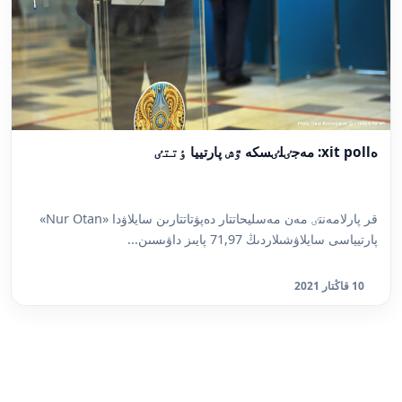
ەxit poll: مەجٸلٸسكە ٷش پارتييا ٶتتٸ
قر پارلامەنتٸ مەن مەسليحاتتار دەپۋتاتتارىن سايلاۋدا «Nur Otan»
پارتيياسى سايلاۋشىلاردىڭ 71,97 پايىز داۋىسىن...
10 قاڭتار 2021