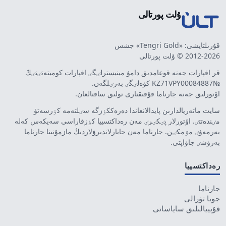
ۇلت پورتالى
قۇرىلتايشى: «Tengri Gold» جشس
2012-2026 © ۇلت پورتالى
قر اقپارات جەنە قوعامدىق دامۋ مينيسترلٸگٸ اقپارات كوميتەتٸنٸڭ
№KZ71VPY00084887 كۋەلٸگٸ بەرٸلگەن.
اۆتورلىق جەنە جارناما قۇقىقتارى تولىق ساقتالعان.
سايت ماتەريالدارىن پايدالانعاندا دەرەككٶزگە سٸلتەمە كٶرسەتۋ
مٸندەتتٸ. اۆتورلار پٸكٸرٸ مەن رەداكتسييا كٶزقاراسى سەيكەس كەلە
بەرمەۋٸ مٷمكٸن. جارناما مەن حابارلاندىرۋلاردىڭ مازمۇنىنا جارناما
بەرۋشٸ جاۋاپتى.
رەداكتسييا
جارناما
جوبا تۋرالى
قۇپييالىلىق ساياساتى