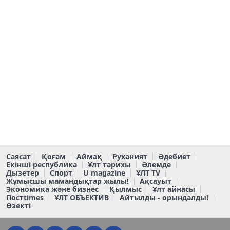
Саясат
Қоғам
Аймақ
Руханият
Әдебиет
Екінші республика
Ұлт тарихы
Әлемде
Дызетер
Спорт
U magazine
ҰЛТ TV
Жұмысшы мамандықтар жылы!
Ақсауыт
Экономика және бизнес
Қылмыс
Ұлт айнасы
Постtimes
ҰЛТ ОБЪЕКТИВ
Айтылды - орындалды!
Өзекті