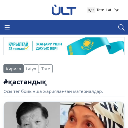
Қаз
Төте
Lat
Рус
Кирилл
Latyn
Төте
#қастандық
Осы тег бойынша жарияланған материалдар.