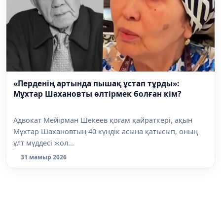
«Перденің артында пышақ ұстап тұрды»:
Мұхтар Шахановты өлтірмек болған кім?
Адвокат Мейірман Шекеев қоғам қайраткері, ақын
Мұхтар Шахановтың 40 күндік асына қатысып, оның
ұлт мүддесі жол...
31 мамыр 2026