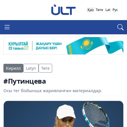
Қаз
Төте
Lat
Рус
Кирилл
Latyn
Төте
#Путинцева
Осы тег бойынша жарияланған материалдар.