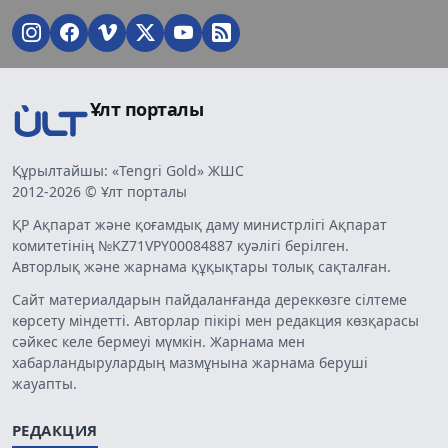
Ұлт порталы
Құрылтайшы: «Tengri Gold» ЖШС
2012-2026 © Ұлт порталы
ҚР Ақпарат және қоғамдық даму министрлігі Ақпарат
комитетінің №KZ71VPY00084887 куәлігі берілген.
Авторлық және жарнама құқықтары толық сақталған.
Сайт материалдарын пайдаланғанда дереккөзге сілтеме
көрсету міндетті. Авторлар пікірі мен редакция көзқарасы
сәйкес келе бермеуі мүмкін. Жарнама мен
хабарландырулардың мазмұнына жарнама беруші
жауапты.
РЕДАКЦИЯ