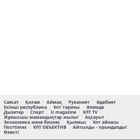
Саясат
Қоғам
Аймақ
Руханият
Әдебиет
Екінші республика
Ұлт тарихы
Әлемде
Дызетер
Спорт
U magazine
ҰЛТ TV
Жұмысшы мамандықтар жылы!
Ақсауыт
Экономика және бизнес
Қылмыс
Ұлт айнасы
Постtimes
ҰЛТ ОБЪЕКТИВ
Айтылды - орындалды!
Өзекті