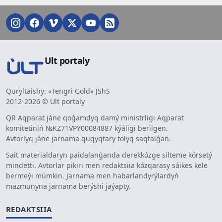
Ult portaly
Quryltaishy: «Tengri Gold» JShS
2012-2026 © Ult portaly
QR Aqparat jáne qoǵamdyq damý ministrligi Aqparat
komitetiniń №KZ71VPY00084887 kýáligi berilgen.
Avtorlyq jáne jarnama quqyqtary tolyq saqtalǵan.
Sait materialdaryn paidalanǵanda derekkózge silteme kórsetý
mindetti. Avtorlar pikiri men redaktsiia kózqarasy sáikes kele
bermeýi múmkin. Jarnama men habarlandyrýlardyń
mazmunyna jarnama berýshi jaýapty.
REDAKTSIIA