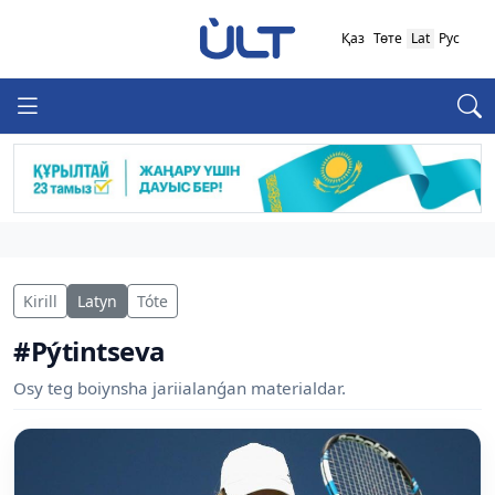
Қаз
Төте
Lat
Рус
Kirill
Latyn
Tóte
#Pýtintseva
Osy teg boiynsha jariialanǵan materialdar.