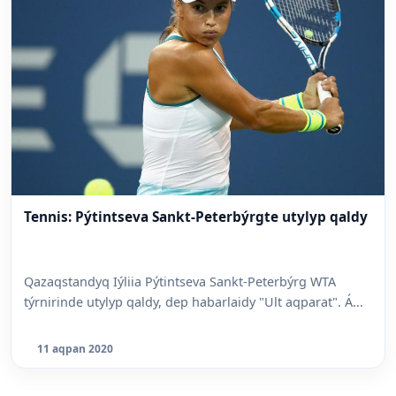
Tennis: Pýtintseva Sankt-Peterbýrgte utylyp qaldy
Qazaqstandyq Iýliia Pýtintseva Sankt-Peterbýrg WTA
týrnirinde utylyp qaldy, dep habarlaidy "Ult aqparat". Á...
11 aqpan 2020