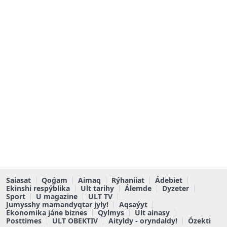
Saiasat
Qoǵam
Aimaq
Rýhaniiat
Ádebiet
Ekinshi respýblika
Ult tarihy
Álemde
Dyzeter
Sport
U magazine
ULT TV
Jumysshy mamandyqtar jyly!
Aqsaýyt
Ekonomika jáne biznes
Qylmys
Ult ainasy
Posttimes
ULT OBEKTIV
Aityldy - oryndaldy!
Ózekti