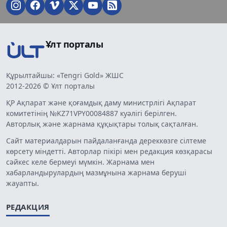
Ұлт порталы
Құрылтайшы: «Tengri Gold» ЖШС
2012-2026 © Ұлт порталы
ҚР Ақпарат және қоғамдық даму министрлігі Ақпарат
комитетінің №KZ71VPY00084887 куәлігі берілген.
Авторлық және жарнама құқықтары толық сақталған.
Сайт материалдарын пайдаланғанда дереккөзге сілтеме
көрсету міндетті. Авторлар пікірі мен редакция көзқарасы
сәйкес келе бермеуі мүмкін. Жарнама мен
хабарландырулардың мазмұнына жарнама беруші
жауапты.
РЕДАКЦИЯ