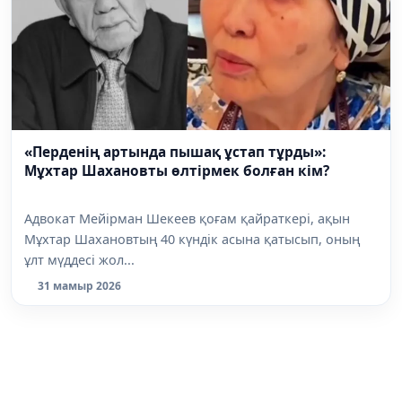
«Перденің артында пышақ ұстап тұрды»:
Мұхтар Шахановты өлтірмек болған кім?
Адвокат Мейірман Шекеев қоғам қайраткері, ақын
Мұхтар Шахановтың 40 күндік асына қатысып, оның
ұлт мүддесі жол...
31 мамыр 2026