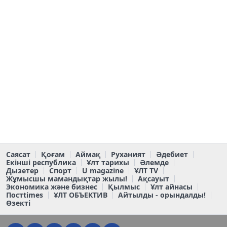
Саясат
Қоғам
Аймақ
Руханият
Әдебиет
Екінші республика
Ұлт тарихы
Әлемде
Дызетер
Спорт
U magazine
ҰЛТ TV
Жұмысшы мамандықтар жылы!
Ақсауыт
Экономика және бизнес
Қылмыс
Ұлт айнасы
Постtimes
ҰЛТ ОБЪЕКТИВ
Айтылды - орындалды!
Өзекті