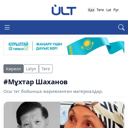
Қаз
Төте
Lat
Рус
Кирилл
Latyn
Төте
#Мұхтар Шаханов
Осы тег бойынша жарияланған материалдар.